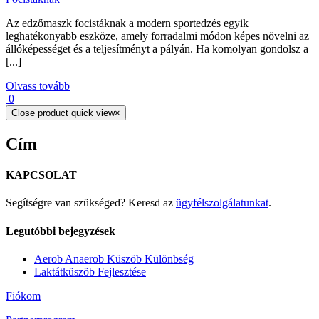
Az edzőmaszk focistáknak a modern sportedzés egyik
leghatékonyabb eszköze, amely forradalmi módon képes növelni az
állóképességet és a teljesítményt a pályán. Ha komolyan gondolsz a
[...]
Olvass tovább
0
Close product quick view
×
Cím
KAPCSOLAT
Segítségre van szükséged? Keresd az
ügyfélszolgálatunkat
.
Legutóbbi bejegyzések
Aerob Anaerob Küszöb Különbség
Laktátküszöb Fejlesztése
Fiókom