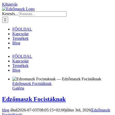
Kihagyás
Keresés...
FŐOLDAL
Kapcsolat
Termékek
Blog
FŐOLDAL
Kapcsolat
Termékek
Blog
Edzőmaszk Focistáknak
Galéria
Edzőmaszk Focistáknak
blog
által
|
2026-07-03T08:05:15+02:00
július 3rd, 2026
|
Edzőmaszk
Focistáknak
|