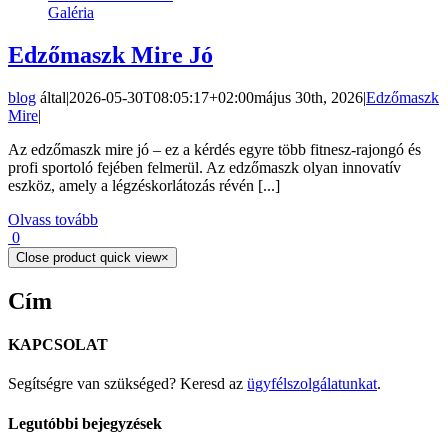
Galéria
Edzőmaszk Mire Jó
blog
által
|
2026-05-30T08:05:17+02:00
május 30th, 2026
|
Edzőmaszk
Mire
|
Az edzőmaszk mire jó – ez a kérdés egyre több fitnesz-rajongó és
profi sportoló fejében felmerül. Az edzőmaszk olyan innovatív
eszköz, amely a légzéskorlátozás révén [...]
Olvass tovább
0
Close product quick view
×
Cím
KAPCSOLAT
Segítségre van szükséged? Keresd az
ügyfélszolgálatunkat
.
Legutóbbi bejegyzések