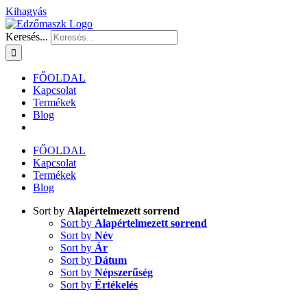
Kihagyás
Keresés...
FŐOLDAL
Kapcsolat
Termékek
Blog
FŐOLDAL
Kapcsolat
Termékek
Blog
Sort by
Alapértelmezett sorrend
Sort by
Alapértelmezett sorrend
Sort by
Név
Sort by
Ár
Sort by
Dátum
Sort by
Népszerűség
Sort by
Értékelés