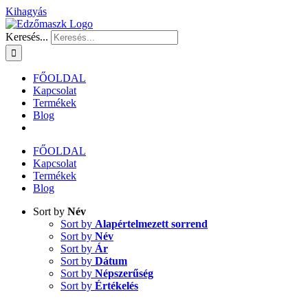
Kihagyás
Keresés...
FŐOLDAL
Kapcsolat
Termékek
Blog
FŐOLDAL
Kapcsolat
Termékek
Blog
Sort by
Név
Sort by
Alapértelmezett sorrend
Sort by
Név
Sort by
Ár
Sort by
Dátum
Sort by
Népszerűség
Sort by
Értékelés