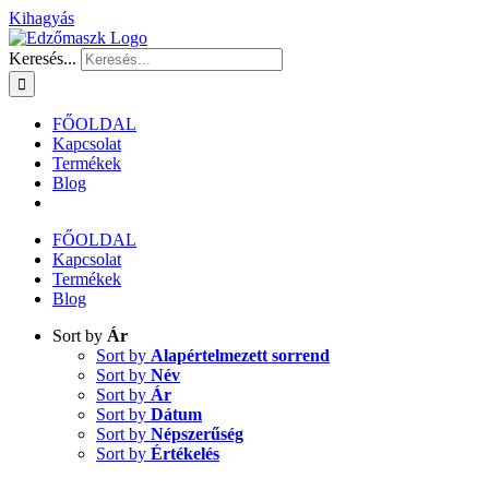
Kihagyás
Keresés...
FŐOLDAL
Kapcsolat
Termékek
Blog
FŐOLDAL
Kapcsolat
Termékek
Blog
Sort by
Ár
Sort by
Alapértelmezett sorrend
Sort by
Név
Sort by
Ár
Sort by
Dátum
Sort by
Népszerűség
Sort by
Értékelés