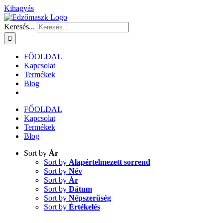
Kihagyás
Keresés...
FŐOLDAL
Kapcsolat
Termékek
Blog
FŐOLDAL
Kapcsolat
Termékek
Blog
Sort by
Ár
Sort by
Alapértelmezett sorrend
Sort by
Név
Sort by
Ár
Sort by
Dátum
Sort by
Népszerűség
Sort by
Értékelés