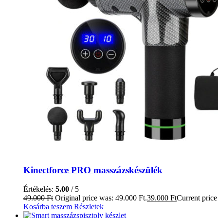
Kinectforce PRO masszázskészülék
Értékelés:
5.00
/ 5
49.000
Ft
Original price was: 49.000 Ft.
39.000
Ft
Current price 
Kosárba teszem
Részletek