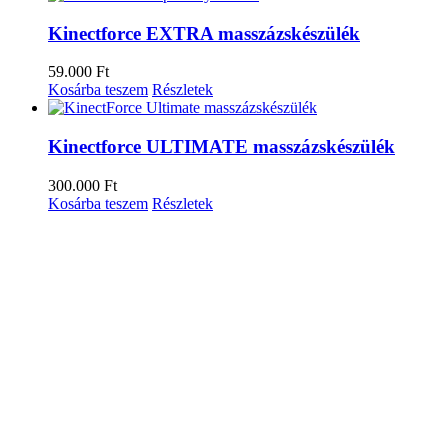
Kinectforce EXTRA masszázskészülék
59.000
Ft
Kosárba teszem
Részletek
Kinectforce ULTIMATE masszázskészülék
300.000
Ft
Kosárba teszem
Részletek
Close product quick view
×
Cím
KAPCSOLAT
Segítségre van szükséged? Keresd az
ügyfélszolgálatunkat
.
Legutóbbi bejegyzések
Pulzuszónás Edzés