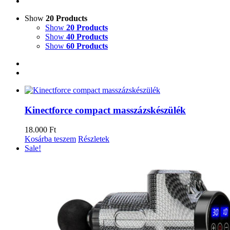
Show
20 Products
Show
20 Products
Show
40 Products
Show
60 Products
Kinectforce compact masszázskészülék
18.000
Ft
Kosárba teszem
Részletek
Sale!