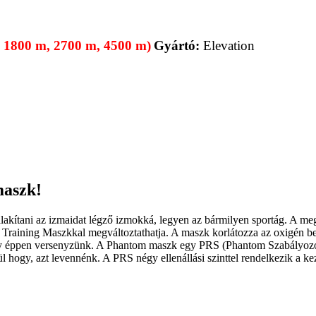
m, 1800 m, 2700 m, 4500 m)
Gyártó:
Elevation
maszk!
kítani az izmaidat légző izmokká, legyen az bármilyen sportág. A megfe
Training Maszkkal megváltoztathatja. A maszk korlátozza az oxigén beár
agy éppen versenyzünk. A Phantom maszk egy PRS (Phantom Szabályozó R
 hogy, azt levennénk. A PRS négy ellenállási szinttel rendelkezik a ke