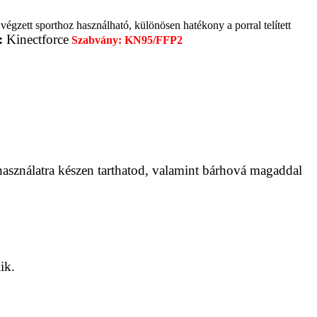
gzett sporthoz használható, különösen hatékony a porral telített
:
Kinectforce
Szabvány: KN95/FFP2
asználatra készen tarthatod, valamint bárhová magaddal
ik.