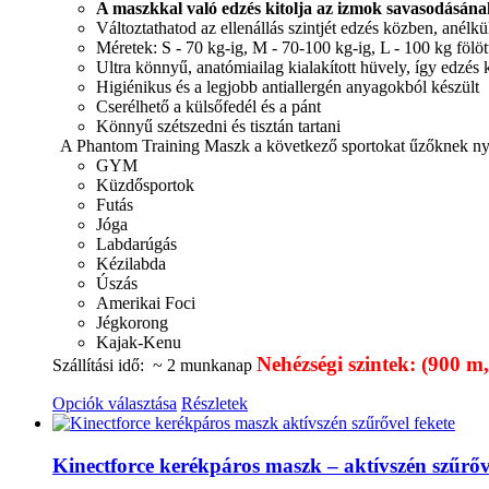
A maszkkal való edzés kitolja az izmok savasodásána
Változtathatod az ellenállás szintjét edzés közben, anél
Méretek: S - 70 kg-ig, M - 70-100 kg-ig, L - 100 kg fölöt
Ultra könnyű, anatómiailag kialakított hüvely, így edzés
Higiénikus és a legjobb antiallergén anyagokból készült
Cserélhető a külsőfedél és a pánt
Könnyű szétszedni és tisztán tartani
A Phantom Training Maszk a következő sportokat űzőknek nyúj
GYM
Küzdősportok
Futás
Jóga
Labdarúgás
Kézilabda
Úszás
Amerikai Foci
Jégkorong
Kajak-Kenu
Nehézségi szintek: (900 
Szállítási idő: ~ 2 munkanap
Opciók választása
Részletek
Kinectforce kerékpáros maszk – aktívszén szűrőv