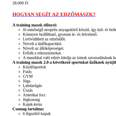
28.000
Ft
HOGYAN SEGÍT AZ EDZŐMASZK?
A training maszk előnyei:
Jó minőségű neoprén anyagokból készül, így kül- és belté
Könnyen beállítható, gyorsan le- és felvehető.
Lerövidítheti az edzésidőt.
Növeli a tüdőkapacitást.
Növeli az állóképességet.
Erősíti a rekeszizmokat.
A maszkkal való edzés kitolja az izmok savasodásának ke
A training maszk 2.0 a következő sportokat űzőknek nyújth
Küzdősportok
Futás
GYM
Jóga
Labdarúgás
Úszás
Amerikai foci
Jégkorong
Kajak-kenu
Csomag tartalma:
6 légszűrő kupak