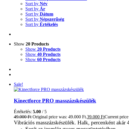
Sort by
Név
Sort by
Ár
Sort by
Dátum
Sort by
Népszerűség
Sort by
Értékelés
Show
20 Products
Show
20 Products
Show
40 Products
Show
60 Products
Sale!
Kinectforce PRO masszázskészülék
Értékelés:
5.00
/ 5
49.000
Ft
Original price was: 49.000 Ft.
39.000
Ft
Current price 
Vibrációs masszázskészülék. Halk, percenként akár 
Segít az izomláz gyors megszüntetésében.