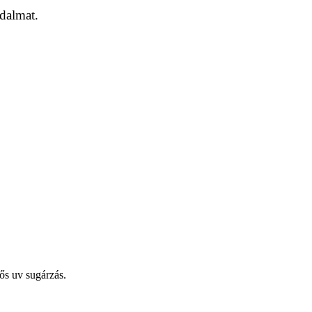
jdalmat.
ős uv sugárzás.