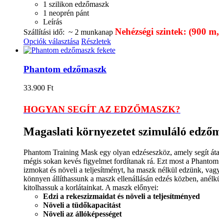
1 szilikon edzőmaszk
1 neoprén pánt
Leírás
Nehézségi szintek: (900 
Szállítási idő: ~ 2 munkanap
Opciók választása
Részletek
Phantom edzőmaszk
33.900
Ft
HOGYAN SEGÍT AZ EDZŐMASZK?
Magaslati környezetet szimuláló edző
Phantom Training Mask egy olyan edzéseszköz, amely segít átala
mégis sokan kevés figyelmet fordítanak rá. Ezt most a Phantom 
izmokat és növeli a teljesítményt, ha maszk nélkül edzünk, v
könnyen állíthassunk a maszk ellenállásán edzés közben, anélkül
kitolhassuk a korlátainkat. A maszk előnyei:
Edzi a rekeszizmaidat és növeli a teljesítményed
Növeli a tüdőkapacitást
Növeli az állóképességet