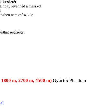
k kezdetét
kül, hogy levennéd a maszkot
t
 közben nem csúszik le
that segítséget:
m, 1800 m, 2700 m, 4500 m)
Gyártó:
Phantom
el