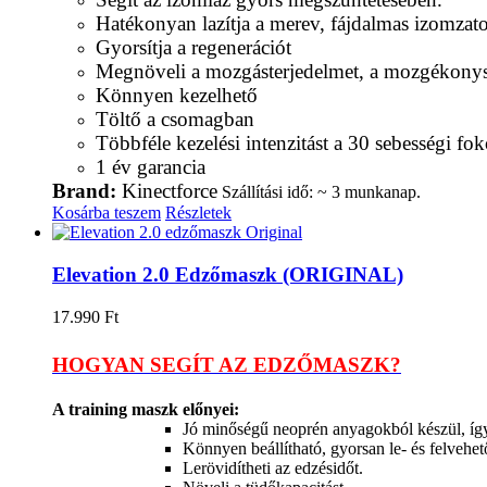
Hatékonyan lazítja a merev, fájdalmas izomzato
Gyorsítja a regenerációt
Megnöveli a mozgásterjedelmet, a mozgékonys
Könnyen kezelhető
Töltő a csomagban
Többféle kezelési intenzitást a 30 sebességi fok
1 év garancia
Brand:
Kinectforce
Szállítási idő: ~ 3 munkanap.
Kosárba teszem
Részletek
Elevation 2.0 Edzőmaszk (ORIGINAL)
17.990
Ft
HOGYAN SEGÍT AZ EDZŐMASZK?
A training maszk előnyei:
Jó minőségű neoprén anyagokból készül, így 
Könnyen beállítható, gyorsan le- és felvehet
Lerövidítheti az edzésidőt.