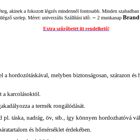
teg, akinek a fokozott légzés mindennél fontosabb. Minden szabadban vé
Brand
ilégző szelep. Méret: univerzális Szállítási idő: ∼ 2 munkanap
Extra szűrőbetét itt rendelhető!
 a hordozótáskával, melyben biztonságosan, szárazon és h
 a karcolásoktól.
gakadályozza a termék rongálódását.
 pl. táska, nadrág, öv, stb., így könnyen hordozhatóvá vál
 páratartalom és hőmérséklet érdekében.