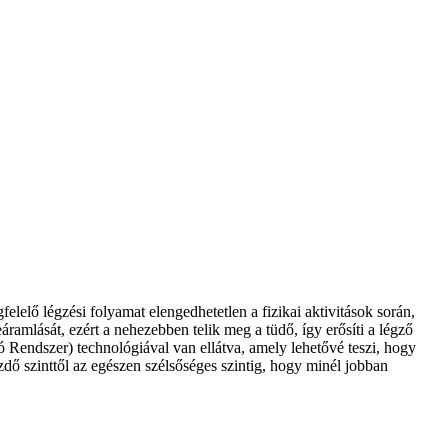
lelő légzési folyamat elengedhetetlen a fizikai aktivitások során,
amlását, ezért a nehezebben telik meg a tüdő, így erősíti a légző
endszer) technológiával van ellátva, amely lehetővé teszi, hogy
zdő szinttől az egészen szélsőséges szintig, hogy minél jobban