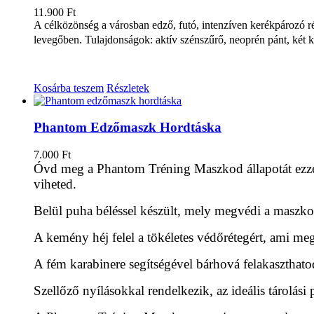
11.900
Ft
A célközönség a városban edző, futó, intenzíven kerékpározó ré
levegőben. Tulajdonságok: aktív szénszűrő, neoprén pánt, két k
Kosárba teszem
Részletek
Phantom Edzőmaszk Hordtáska
7.000
Ft
Óvd meg a Phantom Tréning Maszkod állapotát ezzel
viheted.
Belül puha béléssel készült, mely megvédi a maszkot
A kemény héj felel a tökéletes védőrétegért, ami me
A fém karabinere segítségével bárhová felakaszthatod
Szellőző nyílásokkal rendelkezik, az ideális tárolási