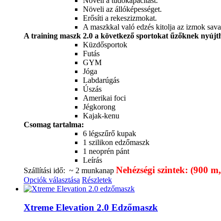
Növeli a tüdőkapacitást.
Növeli az állóképességet.
Erősíti a rekeszizmokat.
A maszkkal való edzés kitolja az izmok sav
A training maszk 2.0 a következő sportokat űzőknek nyújth
Küzdősportok
Futás
GYM
Jóga
Labdarúgás
Úszás
Amerikai foci
Jégkorong
Kajak-kenu
Csomag tartalma:
6 légszűrő kupak
1 szilikon edzőmaszk
1 neoprén pánt
Leírás
Nehézségi szintek: (900 
Szállítási idő: ~ 2 munkanap
Opciók választása
Részletek
Xtreme Elevation 2.0 Edzőmaszk