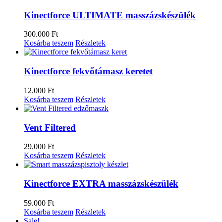
Kinectforce ULTIMATE masszázskészülék
300.000
Ft
Kosárba teszem
Részletek
Kinectforce fekvőtámasz keretet
12.000
Ft
Kosárba teszem
Részletek
Vent Filtered
29.000
Ft
Kosárba teszem
Részletek
Kinectforce EXTRA masszázskészülék
59.000
Ft
Kosárba teszem
Részletek
Sale!