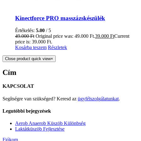
Kinectforce PRO masszázskészülék
Értékelés:
5.00
/ 5
49.000
Ft
Original price was: 49.000 Ft.
39.000
Ft
Current
price is: 39.000 Ft.
Kosárba teszem
Részletek
Close product quick view
×
Cím
KAPCSOLAT
Segítségre van szükséged? Keresd az
ügyfélszolgálatunkat
.
Legutóbbi bejegyzések
Aerob Anaerob Küszöb Különbség
Laktátküszöb Fejlesztése
Fiókom