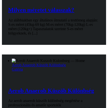
Milyen méretet válasszak?
Az alábbiakban egy általános útmutató a testtömeg alapján:
S-es méret (45kg-69 kg) M-es méret (70kg-120kg) L-es
méret (120kg+) Tapasztalatok szerinte S-es méret
hölgyeknek, és [...]
Aerob Anaerob Küszöb Különbség
Galéria
Aerob Anaerob Küszöb Különbség
Az aerob anaerob küszöb különbség megértése a
professzionális és amatőr sportolók