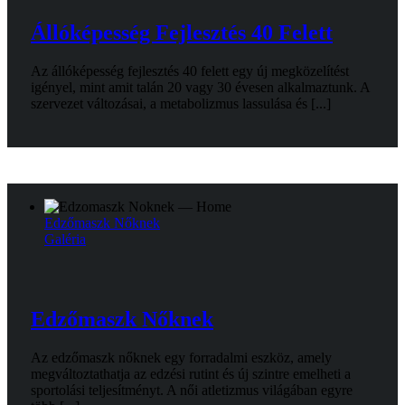
Állóképesség Fejlesztés 40 Felett
Az állóképesség fejlesztés 40 felett egy új megközelítést
igényel, mint amit talán 20 vagy 30 évesen alkalmaztunk. A
szervezet változásai, a metabolizmus lassulása és [...]
Edzőmaszk Nőknek
Galéria
Edzőmaszk Nőknek
Az edzőmaszk nőknek egy forradalmi eszköz, amely
megváltoztathatja az edzési rutint és új szintre emelheti a
sportolási teljesítményt. A női atletizmus világában egyre