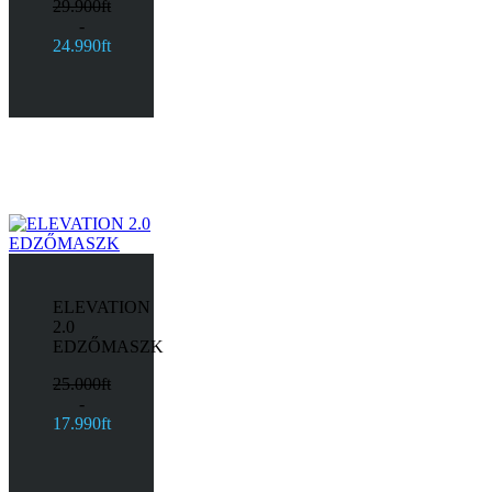
29.900ft
-
24.990ft
ELEVATION
2.0
EDZŐMASZK
25.000ft
-
17.990ft