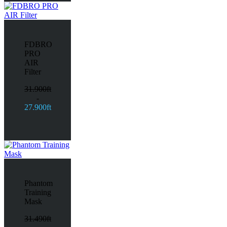
FDBRO
PRO
AIR
Filter
31.900ft
-
27.900ft
Phantom
Training
Mask
31.490ft