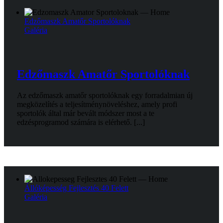
Edzőmaszk Amatőr Sportolóknak
Galéria
Edzőmaszk Amatőr Sportolóknak
Az edzőmaszk amatőr sportolóknak egy forradalmian új
megközelítés a teljesítménynöveléshez, amely profi
sportolók által már bevált módszer most a te
edzésprogramod számára is elérhető. [...]
Állóképesség Fejlesztés 40 Felett
Galéria