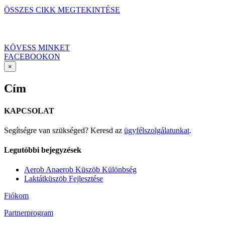
ÖSSZES CIKK MEGTEKINTÉSE
Érd el a céljaid!
KÖVESS MINKET
FACEBOOKON
Close
×
product
quick
Cím
view
KAPCSOLAT
Segítségre van szükséged? Keresd az
ügyfélszolgálatunkat
.
Legutóbbi bejegyzések
Aerob Anaerob Küszöb Különbség
Laktátküszöb Fejlesztése
Fiókom
Partnerprogram