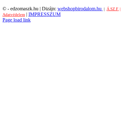
©
- edzomaszk.hu | Dizájn:
webshopbirodalom.hu
|
Á.SZ.F.
|
|
IMPRESSZUM
Adatvédelem
Facebook
Page load link
Go
2026
to
Top