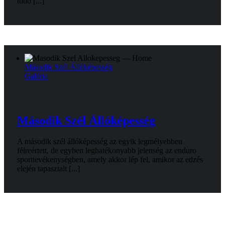
több [...]
Második Szél Állóképesség
Galéria
Második Szél Állóképesség
A második szél állóképesség az egyik legmélyebben
félreértett, de egyben leghatékonyabb jelenség az enduro
sporttevékenységben, amely akkor lép fel, amikor az edzés
elején tapasztalt [...]