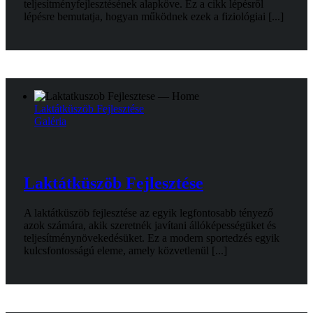
teljesítményfejlesztésének alapköve. Ez a cikk lépésről
lépésre bemutatja, hogyan működnek ezek a fiziológiai [...]
Laktátküszöb Fejlesztése
Galéria
Laktátküszöb Fejlesztése
A laktátküszöb fejlesztése az egyik legfontosabb tényező
azok számára, akik szeretnék javítani állóképességüket és
teljesítménynövekedésüket. Ez a modern sportedzés egyik
kulcsfontosságú eleme, amely közvetlenül [...]