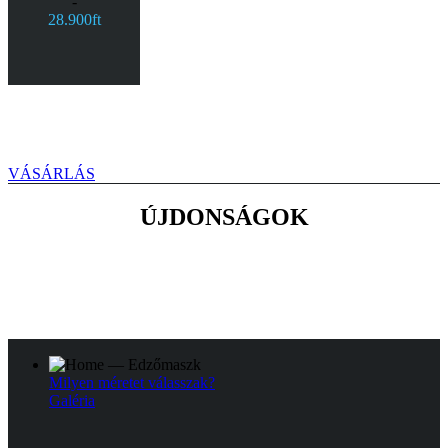
-
28.900ft
VÁSÁRLÁS
ÚJDONSÁGOK
Milyen méretet válasszak?
Galéria