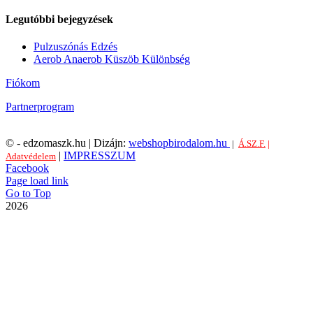
Legutóbbi bejegyzések
Pulzuszónás Edzés
Aerob Anaerob Küszöb Különbség
Fiókom
Partnerprogram
©
- edzomaszk.hu | Dizájn:
webshopbirodalom.hu
|
Á.SZ.F.
|
|
IMPRESSZUM
Adatvédelem
Facebook
Page load link
Go to Top
2026