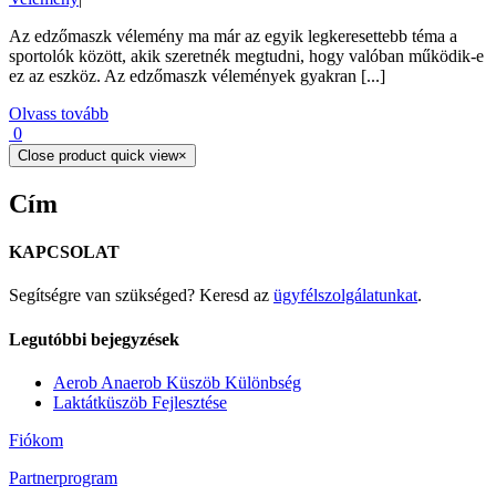
Az edzőmaszk vélemény ma már az egyik legkeresettebb téma a
sportolók között, akik szeretnék megtudni, hogy valóban működik-e
ez az eszköz. Az edzőmaszk vélemények gyakran [...]
Olvass tovább
0
Close product quick view
×
Cím
KAPCSOLAT
Segítségre van szükséged? Keresd az
ügyfélszolgálatunkat
.
Legutóbbi bejegyzések
Aerob Anaerob Küszöb Különbség
Laktátküszöb Fejlesztése
Fiókom
Partnerprogram