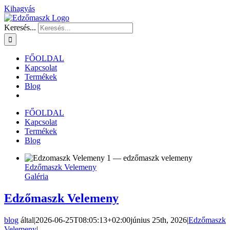
Kihagyás
Keresés...
FŐOLDAL
Kapcsolat
Termékek
Blog
FŐOLDAL
Kapcsolat
Termékek
Blog
Edzőmaszk Velemeny
Galéria
Edzőmaszk Velemeny
blog
által
|
2026-06-25T08:05:13+02:00
június 25th, 2026
|
Edzőmaszk
Velemeny
|