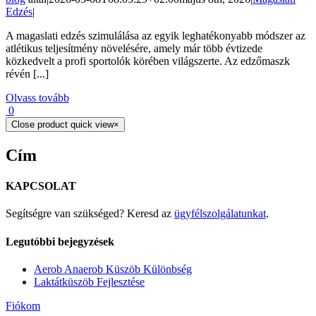
Edzés
|
A magaslati edzés szimulálása az egyik leghatékonyabb módszer az
atlétikus teljesítmény növelésére, amely már több évtizede
közkedvelt a profi sportolók körében világszerte. Az edzőmaszk
révén [...]
Olvass tovább
0
Close product quick view
×
Cím
KAPCSOLAT
Segítségre van szükséged? Keresd az
ügyfélszolgálatunkat
.
Legutóbbi bejegyzések
Aerob Anaerob Küszöb Különbség
Laktátküszöb Fejlesztése
Fiókom