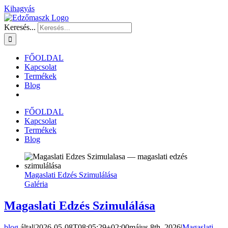
Kihagyás
Keresés...
FŐOLDAL
Kapcsolat
Termékek
Blog
FŐOLDAL
Kapcsolat
Termékek
Blog
Magaslati Edzés Szimulálása
Galéria
Magaslati Edzés Szimulálása
blog
által
|
2026-05-08T08:05:29+02:00
május 8th, 2026
|
Magaslati