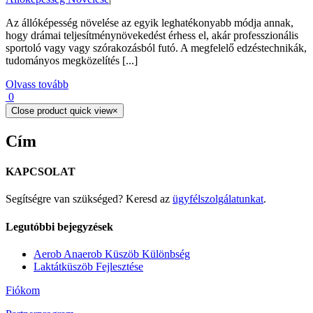
Az állóképesség növelése az egyik leghatékonyabb módja annak,
hogy drámai teljesítménynövekedést érhess el, akár professzionális
sportoló vagy vagy szórakozásból futó. A megfelelő edzéstechnikák,
tudományos megközelítés [...]
Olvass tovább
0
Close product quick view
×
Cím
KAPCSOLAT
Segítségre van szükséged? Keresd az
ügyfélszolgálatunkat
.
Legutóbbi bejegyzések
Aerob Anaerob Küszöb Különbség
Laktátküszöb Fejlesztése
Fiókom