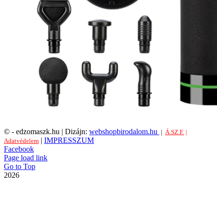
©
- edzomaszk.hu | Dizájn:
webshopbirodalom.hu
|
Á.SZ.F.
|
|
IMPRESSZUM
Adatvédelem
Facebook
Page load link
Go to Top
2026