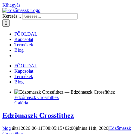
Kihagyás
Keresés...
FŐOLDAL
Kapcsolat
Termékek
Blog
FŐOLDAL
Kapcsolat
Termékek
Blog
Edzőmaszk Crossfithez
Galéria
Edzőmaszk Crossfithez
blog
által
|
2026-06-11T08:05:15+02:00
június 11th, 2026
|
Edzőmaszk
Crossfithez
|