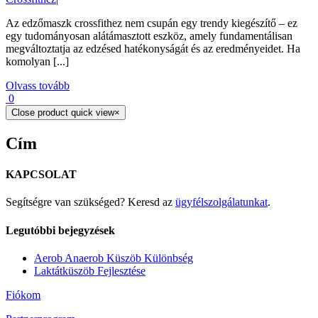
Az edzőmaszk crossfithez nem csupán egy trendy kiegészítő – ez
egy tudományosan alátámasztott eszköz, amely fundamentálisan
megváltoztatja az edzésed hatékonyságát és az eredményeidet. Ha
komolyan [...]
Olvass tovább
0
Close product quick view
×
Cím
KAPCSOLAT
Segítségre van szükséged? Keresd az
ügyfélszolgálatunkat
.
Legutóbbi bejegyzések
Aerob Anaerob Küszöb Különbség
Laktátküszöb Fejlesztése
Fiókom