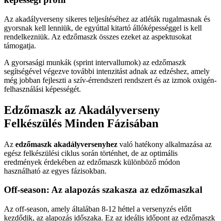
Az akadályverseny sikeres teljesítéséhez az atléták rugalmasnak és
gyorsnak kell lenniük, de egyúttal kitartó állóképességgel is kell
rendelkezniük. Az edzőmaszk összes ezeket az aspektusokat
támogatja.
A gyorsasági munkák (sprint intervallumok) az edzőmaszk
segítségével végezve további intenzitást adnak az edzéshez, amely
még jobban fejleszti a szív-érrendszeri rendszert és az izmok oxigén-
felhasználási képességét.
Edzőmaszk az Akadályverseny
Felkészülés Minden Fázisában
Az
edzőmaszk akadályversenyhez
való hatékony alkalmazása az
egész felkészülési ciklus során történhet, de az optimális
eredmények érdekében az edzőmaszk különböző módon
használható az egyes fázisokban.
Off-season: Az alapozás szakasza az edzőmaszkal
Az off-season, amely általában 8-12 héttel a versenyzés előtt
kezdődik, az alapozás időszaka. Ez az ideális időpont az edzőmaszk