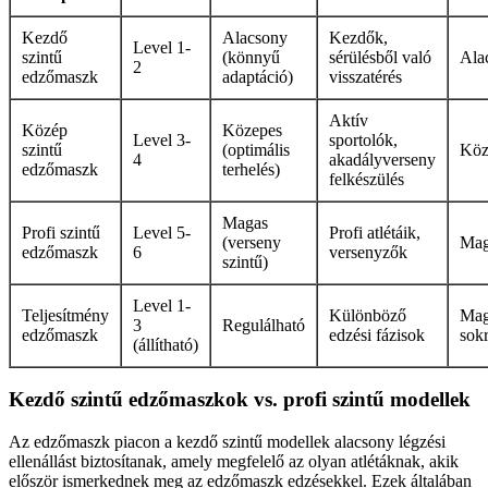
Kezdő
Alacsony
Kezdők,
Level 1-
szintű
(könnyű
sérülésből való
Ala
2
edzőmaszk
adaptáció)
visszatérés
Aktív
Közép
Közepes
Level 3-
sportolók,
szintű
(optimális
Köz
4
akadályverseny
edzőmaszk
terhelés)
felkészülés
Magas
Profi szintű
Level 5-
Profi atlétáik,
(verseny
Mag
edzőmaszk
6
versenyzők
szintű)
Level 1-
Teljesítmény
Különböző
Mag
3
Regulálható
edzőmaszk
edzési fázisok
sokr
(állítható)
Kezdő szintű edzőmaszkok vs. profi szintű modellek
Az edzőmaszk piacon a kezdő szintű modellek alacsony légzési
ellenállást biztosítanak, amely megfelelő az olyan atlétáknak, akik
először ismerkednek meg az edzőmaszk edzésekkel. Ezek általában