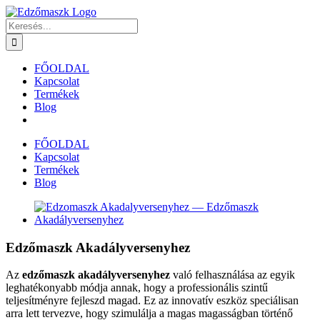
Kihagyás
Keresés...
FŐOLDAL
Kapcsolat
Termékek
Blog
FŐOLDAL
Kapcsolat
Termékek
Blog
View
Larger
Image
Edzőmaszk Akadályversenyhez
Az
edzőmaszk akadályversenyhez
való felhasználása az egyik
leghatékonyabb módja annak, hogy a professionális szintű
teljesítményre fejleszd magad. Ez az innovatív eszköz speciálisan
arra lett tervezve, hogy szimulálja a magas magasságban történő