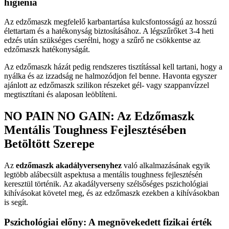
higiénia
Az edzőmaszk megfelelő karbantartása kulcsfontosságú az hosszú
élettartam és a hatékonyság biztosításához. A légszűrőket 3-4 heti
edzés után szükséges cserélni, hogy a szűrő ne csökkentse az
edzőmaszk hatékonyságát.
Az edzőmaszk házát pedig rendszeres tisztítással kell tartani, hogy a
nyálka és az izzadság ne halmozódjon fel benne. Havonta egyszer
ajánlott az edzőmaszk szilikon részeket gél- vagy szappanvízzel
megtisztítani és alaposan leöblíteni.
NO PAIN NO GAIN: Az Edzőmaszk
Mentális Toughness Fejlesztésében
Betöltött Szerepe
Az
edzőmaszk akadályversenyhez
való alkalmazásának egyik
legtöbb alábecsült aspektusa a mentális toughness fejlesztésén
keresztül történik. Az akadályverseny szélsőséges pszichológiai
kihívásokat követel meg, és az edzőmaszk ezekben a kihívásokban
is segít.
Pszichológiai előny: A megnövekedett fizikai érték