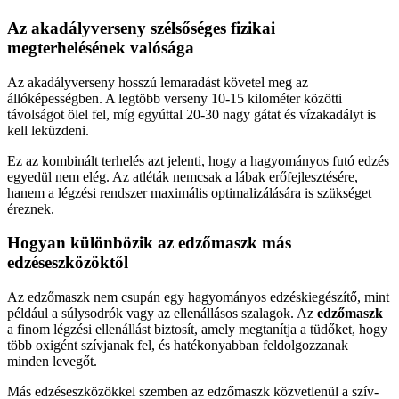
Az akadályverseny szélsőséges fizikai
megterhelésének valósága
Az akadályverseny hosszú lemaradást követel meg az
állóképességben. A legtöbb verseny 10-15 kilométer közötti
távolságot ölel fel, míg egyúttal 20-30 nagy gátat és vízakadályt is
kell leküzdeni.
Ez az kombinált terhelés azt jelenti, hogy a hagyományos futó edzés
egyedül nem elég. Az atléták nemcsak a lábak erőfejlesztésére,
hanem a légzési rendszer maximális optimalizálására is szükséget
éreznek.
Hogyan különbözik az edzőmaszk más
edzéseszközöktől
Az edzőmaszk nem csupán egy hagyományos edzéskiegészítő, mint
például a súlysodrók vagy az ellenállásos szalagok. Az
edzőmaszk
a finom légzési ellenállást biztosít, amely megtanítja a tüdőket, hogy
több oxigént szívjanak fel, és hatékonyabban feldolgozzanak
minden levegőt.
Más edzéseszközökkel szemben az edzőmaszk közvetlenül a szív-