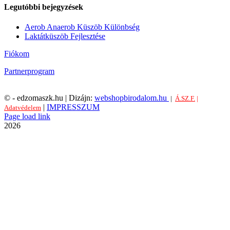
Legutóbbi bejegyzések
Aerob Anaerob Küszöb Különbség
Laktátküszöb Fejlesztése
Fiókom
Partnerprogram
©
- edzomaszk.hu | Dizájn:
webshopbirodalom.hu
|
Á.SZ.F.
|
|
IMPRESSZUM
Adatvédelem
Facebook
Page load link
Go
2026
to
Top