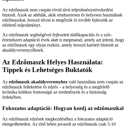
Az edzőmaszk nem csupán rövid távú teljesítménynövekedést
biztosít. Azok az atlétáik, akik rendszeresen és helyesen használnak
edzőmaszkat, hosszú távon is megőrzik és tovább fejlesztik az
elérhető teljesítményt.
Az edzőmaszk segítségével fejlesztett tüdőkapacitás és a szív-
érrendszeri adaptáció évek alatt is megmarad, amely azt jelenti, hogy
az edzőmaszk egy olyan eszköz, amely hosszú karriert biztosít az
akadályversenyzőknek.
Az Edzőmaszk Helyes Használata:
Tippek és Lehetséges Buktatók
Az
edzőmaszk akadályversenyhez
való használata nem csupán az
edzőmaszk felteketése és edzés – a helyesség és a megfelelő
technika kritikus fontosságú az eredmények és a biztonság
érdekében.
Fokozatos adaptáció: Hogyan kezdj az edzőmaszkal
Az edzőmaszk edzések megkezdéséhez a fokozatos adaptáció
elengedhetetlen. Az első héten javasolt az edzőmaszk csak 5-10