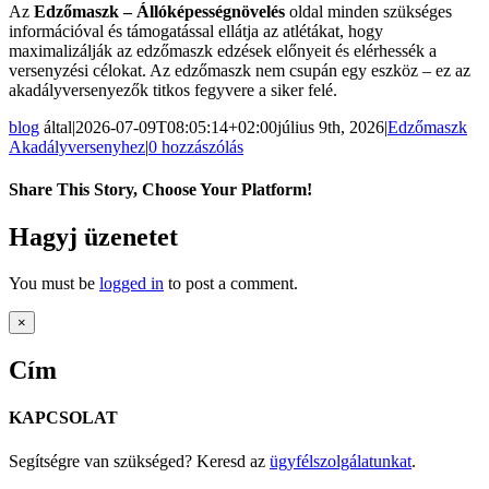
Az
Edzőmaszk – Állóképességnövelés
oldal minden szükséges
információval és támogatással ellátja az atlétákat, hogy
maximalizálják az edzőmaszk edzések előnyeit és elérhessék a
versenyzési célokat. Az edzőmaszk nem csupán egy eszköz – ez az
akadályversenyezők titkos fegyvere a siker felé.
blog
által
|
2026-07-09T08:05:14+02:00
július 9th, 2026
|
Edzőmaszk
Akadályversenyhez
|
0 hozzászólás
Share This Story, Choose Your Platform!
Facebook
Twitter
Reddit
LinkedIn
Pinterest
Email:
Hagyj üzenetet
You must be
logged in
to post a comment.
Close
×
product
quick
Cím
view
KAPCSOLAT
Segítségre van szükséged? Keresd az
ügyfélszolgálatunkat
.