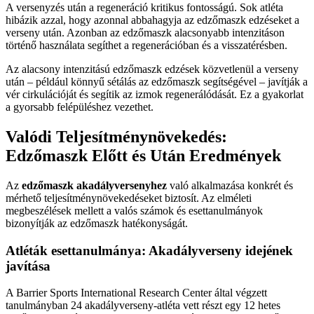
A versenyzés után a regeneráció kritikus fontosságú. Sok atléta
hibázik azzal, hogy azonnal abbahagyja az edzőmaszk edzéseket a
verseny után. Azonban az edzőmaszk alacsonyabb intenzitáson
történő használata segíthet a regenerációban és a visszatérésben.
Az alacsony intenzitású edzőmaszk edzések közvetlenül a verseny
után – például könnyű sétálás az edzőmaszk segítségével – javítják a
vér cirkulációját és segítik az izmok regenerálódását. Ez a gyakorlat
a gyorsabb felépüléshez vezethet.
Valódi Teljesítménynövekedés:
Edzőmaszk Előtt és Után Eredmények
Az
edzőmaszk akadályversenyhez
való alkalmazása konkrét és
mérhető teljesítménynövekedéseket biztosít. Az elméleti
megbeszélések mellett a valós számok és esettanulmányok
bizonyítják az edzőmaszk hatékonyságát.
Atléták esettanulmánya: Akadályverseny idejének
javítása
A Barrier Sports International Research Center által végzett
tanulmányban 24 akadályverseny-atléta vett részt egy 12 hetes