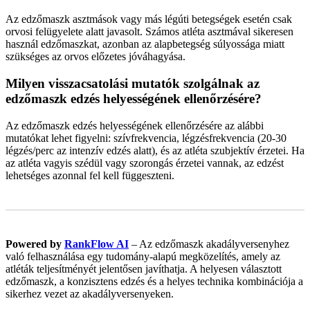
Az edzőmaszk asztmások vagy más légúti betegségek esetén csak
orvosi felügyelete alatt javasolt. Számos atléta asztmával sikeresen
használ edzőmaszkat, azonban az alapbetegség súlyossága miatt
szükséges az orvos előzetes jóváhagyása.
Milyen visszacsatolási mutatók szolgálnak az
edzőmaszk edzés helyességének ellenőrzésére?
Az edzőmaszk edzés helyességének ellenőrzésére az alábbi
mutatókat lehet figyelni: szívfrekvencia, légzésfrekvencia (20-30
légzés/perc az intenzív edzés alatt), és az atléta szubjektív érzetei. Ha
az atléta vagyis szédül vagy szorongás érzetei vannak, az edzést
lehetséges azonnal fel kell függeszteni.
Powered by
RankFlow AI
– Az edzőmaszk akadályversenyhez
való felhasználása egy tudomány-alapú megközelítés, amely az
atléták teljesítményét jelentősen javíthatja. A helyesen választott
edzőmaszk, a konzisztens edzés és a helyes technika kombinációja a
sikerhez vezet az akadályversenyeken.