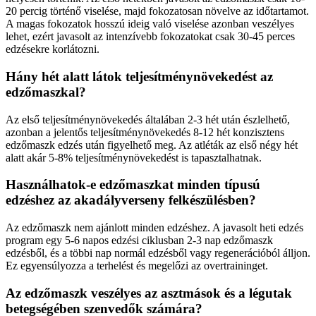
20 percig történő viselése, majd fokozatosan növelve az időtartamot.
A magas fokozatok hosszú ideig való viselése azonban veszélyes
lehet, ezért javasolt az intenzívebb fokozatokat csak 30-45 perces
edzésekre korlátozni.
Hány hét alatt látok teljesítménynövekedést az
edzőmaszkal?
Az első teljesítménynövekedés általában 2-3 hét után észlelhető,
azonban a jelentős teljesítménynövekedés 8-12 hét konzisztens
edzőmaszk edzés után figyelhető meg. Az atléták az első négy hét
alatt akár 5-8% teljesítménynövekedést is tapasztalhatnak.
Használhatok-e edzőmaszkat minden típusú
edzéshez az akadályverseny felkészülésben?
Az edzőmaszk nem ajánlott minden edzéshez. A javasolt heti edzés
program egy 5-6 napos edzési ciklusban 2-3 nap edzőmaszk
edzésből, és a többi nap normál edzésből vagy regenerációból álljon.
Ez egyensúlyozza a terhelést és megelőzi az overtraininget.
Az edzőmaszk veszélyes az asztmások és a légutak
betegségében szenvedők számára?