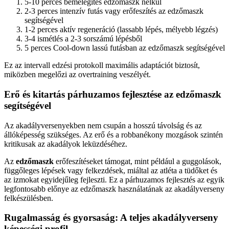
5-10 percés bemelegítés edzőmaszk nélkül
2-3 perces intenzív futás vagy erőfeszítés az edzőmaszk
segítségével
1-2 perces aktív regeneráció (lassabb lépés, mélyebb légzés)
3-4 ismétlés a 2-3 sorszámú lépésből
5 perces Cool-down lassú futásban az edzőmaszk segítségével
Ez az intervall edzési protokoll maximális adaptációt biztosít,
miközben megelőzi az overtraining veszélyét.
Erő és kitartás párhuzamos fejlesztése az edzőmaszk
segítségével
Az akadályversenyekben nem csupán a hosszú távolság és az
állóképesség szükséges. Az erő és a robbanékony mozgások szintén
kritikusak az akadályok leküzdéséhez.
Az
edzőmaszk
erőfeszítéseket támogat, mint például a guggolások,
függőleges lépések vagy felkezdések, miáltal az atléta a tüdőket és
az izmokat egyidejűleg fejleszti. Ez a párhuzamos fejlesztés az egyik
legfontosabb előnye az edzőmaszk használatának az akadályverseny
felkészülésben.
Rugalmasság és gyorsaság: A teljes akadályverseny
képességi profil