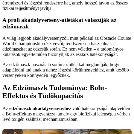
érrendszeri és légzési rendszerre hat, amely hosszú távon az összes
fizikai teljesítményt javítja.
A profi akadályverseny-atlétákat választják az
edzőmaszk
A világ legjobb akadályversenyzői, mint például az Obstacle Course
World Championship résztvevői, rendszeresen használnak
edzőmaszkat az edzésük során. Ez nem véletlen – a tudományos
kutatások egyértelműen bizonyítják az eszköz hatékonyságát.
Az edzőmaszk használata során az atlétákat megtanítják, hogy
adaptálódni tudjanak a nehéz légzési körülményekhez, amit később
versenyeken könnyedén legyőznek.
Az Edzőmaszk Tudománya: Bohr-
Effektus és Tüdőkapacitás
Az
edzőmaszk akadályversenyhez
való hatékonyságát alapvetően
a Bohr-effektus magyarázza, amely egy biofizikai jelenség a vérben
lévő oxigén szállítási mechanizmusában.