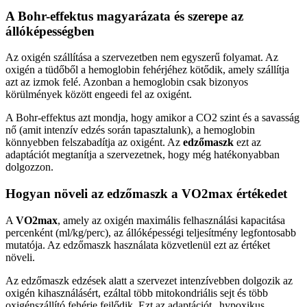
A Bohr-effektus magyarázata és szerepe az
állóképességben
Az oxigén szállítása a szervezetben nem egyszerű folyamat. Az
oxigén a tüdőből a hemoglobin fehérjéhez kötődik, amely szállítja
azt az izmok felé. Azonban a hemoglobin csak bizonyos
körülmények között engeedi fel az oxigént.
A Bohr-effektus azt mondja, hogy amikor a CO2 szint és a savasság
nő (amit intenzív edzés során tapasztalunk), a hemoglobin
könnyebben felszabadítja az oxigént. Az
edzőmaszk
ezt az
adaptációt megtanítja a szervezetnek, hogy még hatékonyabban
dolgozzon.
Hogyan növeli az edzőmaszk a VO2max értékedet
A
VO2max
, amely az oxigén maximális felhasználási kapacitása
percenként (ml/kg/perc), az állóképességi teljesítmény legfontosabb
mutatója. Az edzőmaszk használata közvetlenül ezt az értéket
növeli.
Az edzőmaszk edzések alatt a szervezet intenzívebben dolgozik az
oxigén kihasználásért, ezáltal több mitokondriális sejt és több
oxigénszállító fehérje fejlődik. Ezt az adaptációt „hypoxikus