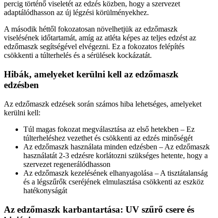
percig történő viseletét az edzés közben, hogy a szervezet
adaptálódhasson az új légzési körülményekhez.
A második héttől fokozatosan növelhetjük az edzőmaszk
viselésének időtartamát, amíg az atléta képes az teljes edzést az
edzőmaszk segítségével elvégezni. Ez a fokozatos felépítés
csökkenti a túlterhelés és a sérülések kockázatát.
Hibák, amelyeket kerülni kell az edzőmaszk
edzésben
Az edzőmaszk edzések során számos hiba lehetséges, amelyeket
kerülni kell:
Túl magas fokozat megválasztása az első hetekben – Ez
túlterheléshez vezethet és csökkenti az edzés minőségét
Az edzőmaszk használata minden edzésben – Az edzőmaszk
használatát 2-3 edzésre korlátozni szükséges hetente, hogy a
szervezet regenerálódhasson
Az edzőmaszk kezelésének elhanyagolása – A tisztátalanság
és a légszűrők cseréjének elmulasztása csökkenti az eszköz
hatékonyságát
Az edzőmaszk karbantartása: UV szűrő csere és