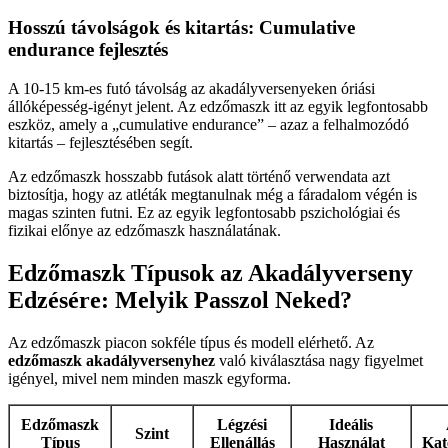
Hosszú távolságok és kitartás: Cumulative
endurance fejlesztés
A 10-15 km-es futó távolság az akadályversenyeken óriási
állóképesség-igényt jelent. Az edzőmaszk itt az egyik legfontosabb
eszköz, amely a „cumulative endurance” – azaz a felhalmozódó
kitartás – fejlesztésében segít.
Az edzőmaszk hosszabb futások alatt történő verwendata azt
biztosítja, hogy az atléták megtanulnak még a fáradalom végén is
magas szinten futni. Ez az egyik legfontosabb pszichológiai és
fizikai előnye az edzőmaszk használatának.
Edzőmaszk Típusok az Akadályverseny
Edzésére: Melyik Passzol Neked?
Az edzőmaszk piacon sokféle típus és modell elérhető. Az
edzőmaszk akadályversenyhez
való kiválasztása nagy figyelmet
igényel, mivel nem minden maszk egyforma.
Edzőmaszk
Légzési
Ideális
Szint
Típus
Ellenállás
Használat
Kat