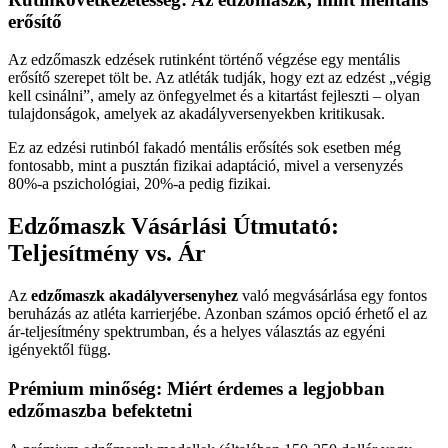
erősítő
Az edzőmaszk edzések rutinként történő végzése egy mentális
erősítő szerepet tölt be. Az atléták tudják, hogy ezt az edzést „végig
kell csinálni”, amely az önfegyelmet és a kitartást fejleszti – olyan
tulajdonságok, amelyek az akadályversenyekben kritikusak.
Ez az edzési rutinból fakadó mentális erősítés sok esetben még
fontosabb, mint a pusztán fizikai adaptáció, mivel a versenyzés
80%-a pszichológiai, 20%-a pedig fizikai.
Edzőmaszk Vásárlási Útmutató:
Teljesítmény vs. Ár
Az
edzőmaszk akadályversenyhez
való megvásárlása egy fontos
beruházás az atléta karrierjébe. Azonban számos opció érhető el az
ár-teljesítmény spektrumban, és a helyes választás az egyéni
igényektől függ.
Prémium minőség: Miért érdemes a legjobban
edzőmaszba befektetni