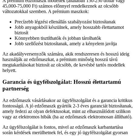
A prémium edzőmaszk modellek (általában 150-250 dollár vagy
45,000-75,000 Ft) számos előnnyel rendelkeznek az olcsóbb
változatokkal szemben. A prémium maszkok:
Precízebb légzési ellenállás szabályozást biztosítanak
Jobb anyagokból készülnek, amely hosszabb élettartamot
biztosít
Könnyebben tisztíthatók és jobban tárolhatók
Jobb szellőzést biztosítanak, amely a kényelem javítja
Az akadályversenyzők számára, akik rendszeresen és hosszú ideig
használják az edzőmaszkat, a prémium minőség hosszú távú
megtakarításokat biztosít az olcsóbb, de kevésbé tartós modellek
helyett.
Garancia és ügyfélszolgálat: Hosszú élettartamú
partnerség
Az edzőmaszk vásárlásakor az ügyfélszolgálat és a garancia kritikus
fontosságú. A jó edzőmaszk gyártók 2-3 éves garanciát biztosítanak,
amely fedezi az olyan defektusokat, mint az elhasználódott szilikon
vagy az elektromos hibák (ha az edzőmaszk elektromosan állítható).
Az ügyfélszolgálat is fontos, mivel az edzőmaszk karbantartása
során kérdések merülhetnek fel, és egy jó ügyfélszolgálat gyorsan