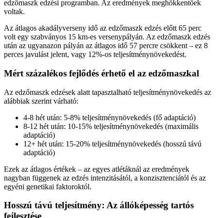
edzőmaszk edzési programban. Az eredmények meghökkentőek
voltak.
Az átlagos akadályverseny idő az edzőmaszk edzés előtt 65 perc
volt egy szabványos 15 km-es versenypályán. Az edzőmaszk edzés
után az ugyanazon pályán az átlagos idő 57 percre csökkent – ez 8
perces javulást jelent, vagy 12%-os teljesítménynövekedést.
Mért százalékos fejlődés érhető el az edzőmaszkal
Az edzőmaszk edzések alatt tapasztalható teljesítménynövekedés az
alábbiak szerint várható:
4-8 hét után: 5-8% teljesítménynövekedés (fő adaptáció)
8-12 hét után: 10-15% teljesítménynövekedés (maximális
adaptáció)
12+ hét után: 15-20% teljesítménynövekedés (hosszú távú
adaptáció)
Ezek az átlagos értékek – az egyes atlétáknál az eredmények
nagyban függenek az edzés intenzitásától, a konzisztenciától és az
egyéni genetikai faktoroktól.
Hosszú távú teljesítmény: Az állóképesség tartós
fejlesztése