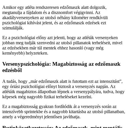
Amikor egy atléta rendszeresen edzőmaszk alatt dolgozik,
megtanulja a fájdalom és a disznomfort végigvinni. Az
akadályversenyeken az utolsó néhány kilométer rendkívüli
pszichológiai kihívást jelent, és az edzőmaszk edzések ezt
szimulálják.
Ez a pszichológiai előny azt jelenti, hogy az atléták versenyeken
jobban meg tudják szenvedni az utolsó pillanatok terheléseit, mivel
az edzésekben már túl mentek ehhez hasonló (vagy még
keményebb) helyzeteken.
Versenypszichológia: Magabiztosság az edzőmaszk
edzésből
A tudás, hogy „már edzőmaszk alatt is futottam ezt az intenszitást”,
egy óriási pszichológiai előnyt biztosít a versenyzés napján. Az
atlétáik magabiztos állapotban lépnek a versenypályára, tudva, hogy
képesek még nagyobb fizikai terheléseket kezelni.
Ez a magabiztosság gyakran fordítódik át a versenyzés során az
intenzívebb sprintekbe és a nagyobb kitartásba az utolsó pillanatban,
amely a végeredményt jelentősen javíthatja.
Rutinkövetkezetesség: Az edzőmaszk, mint mentális