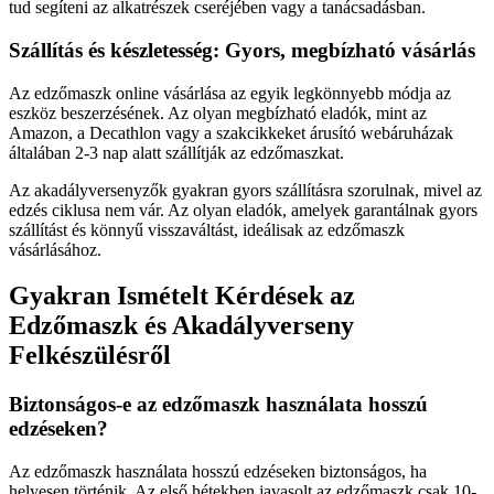
tud segíteni az alkatrészek cseréjében vagy a tanácsadásban.
Szállítás és készletesség: Gyors, megbízható vásárlás
Az edzőmaszk online vásárlása az egyik legkönnyebb módja az
eszköz beszerzésének. Az olyan megbízható eladók, mint az
Amazon, a Decathlon vagy a szakcikkeket árusító webáruházak
általában 2-3 nap alatt szállítják az edzőmaszkat.
Az akadályversenyzők gyakran gyors szállításra szorulnak, mivel az
edzés ciklusa nem vár. Az olyan eladók, amelyek garantálnak gyors
szállítást és könnyű visszaváltást, ideálisak az edzőmaszk
vásárlásához.
Gyakran Ismételt Kérdések az
Edzőmaszk és Akadályverseny
Felkészülésről
Biztonságos-e az edzőmaszk használata hosszú
edzéseken?
Az edzőmaszk használata hosszú edzéseken biztonságos, ha
helyesen történik. Az első hétekben javasolt az edzőmaszk csak 10-