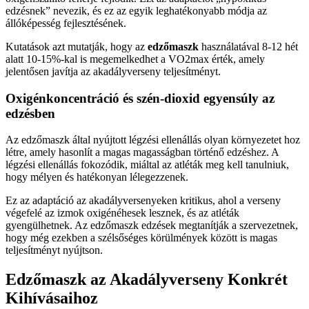
edzésnek” nevezik, és ez az egyik leghatékonyabb módja az
állóképesség fejlesztésének.
Kutatások azt mutatják, hogy az
edzőmaszk
használatával 8-12 hét
alatt 10-15%-kal is megemelkedhet a VO2max érték, amely
jelentősen javítja az akadályverseny teljesítményt.
Oxigénkoncentráció és szén-dioxid egyensúly az
edzésben
Az edzőmaszk által nyújtott légzési ellenállás olyan környezetet hoz
létre, amely hasonlít a magas magasságban történő edzéshez. A
légzési ellenállás fokozódik, miáltal az atléták meg kell tanulniuk,
hogy mélyen és hatékonyan lélegezzenek.
Ez az adaptáció az akadályversenyeken kritikus, ahol a verseny
végefelé az izmok oxigénéhesek lesznek, és az atléták
gyengülhetnek. Az edzőmaszk edzések megtanítják a szervezetnek,
hogy még ezekben a szélsőséges körülmények között is magas
teljesítményt nyújtson.
Edzőmaszk az Akadályverseny Konkrét
Kihívásaihoz