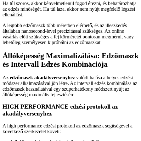
Ha túl szoros, akkor kényelmetlenül fogod érezni, és behatározhatja
az edzés minőségét. Ha túl laza, akkor nem nyújt megfelelő légzési
ellenállást.
A legtöbb edzőmaszk több méretben elérhető, és az illeszkedés
általában nanosecond-level precizitással szükséges. Az online
vásárlás előtt szükséges a fej körméretét pontosan megmérni, vagy
lehetőleg személyesen kipróbálni az edzőmaszkat.
Állóképesség Maximalizálása: Edzőmaszk
és Intervall Edzés Kombinációja
Az
edzőmaszk akadályversenyhez
valódi hatása a helyes edzési
módszer alkalmazásával jön létre. Az intervall edzés kombinálása az
edzőmaszk használatával egy szuperhatékony módszert nyújt az
állóképesség maximális fejlesztésére.
HIGH PERFORMANCE edzési protokoll az
akadályversenyhez
A high performance edzési protokoll az edzőmaszk segítségével a
következő szerkezetet követi: