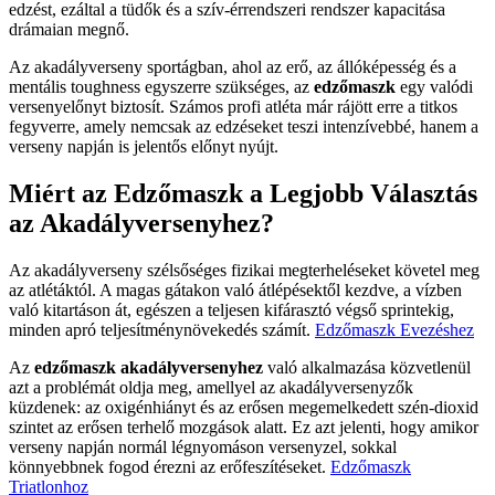
edzést, ezáltal a tüdők és a szív-érrendszeri rendszer kapacitása
drámaian megnő.
Az akadályverseny sportágban, ahol az erő, az állóképesség és a
mentális toughness egyszerre szükséges, az
edzőmaszk
egy valódi
versenyelőnyt biztosít. Számos profi atléta már rájött erre a titkos
fegyverre, amely nemcsak az edzéseket teszi intenzívebbé, hanem a
verseny napján is jelentős előnyt nyújt.
Miért az Edzőmaszk a Legjobb Választás
az Akadályversenyhez?
Az akadályverseny szélsőséges fizikai megterheléseket követel meg
az atlétáktól. A magas gátakon való átlépésektől kezdve, a vízben
való kitartáson át, egészen a teljesen kifárasztó végső sprintekig,
minden apró teljesítménynövekedés számít.
Edzőmaszk Evezéshez
Az
edzőmaszk akadályversenyhez
való alkalmazása közvetlenül
azt a problémát oldja meg, amellyel az akadályversenyzők
küzdenek: az oxigénhiányt és az erősen megemelkedett szén-dioxid
szintet az erősen terhelő mozgások alatt. Ez azt jelenti, hogy amikor
verseny napján normál légnyomáson versenyzel, sokkal
könnyebbnek fogod érezni az erőfeszítéseket.
Edzőmaszk
Triatlonhoz