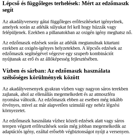
Lépcső és függőleges terhelések: Mért az edzőmaszk
segít
Az akadályverseny gátai függőleges erőfeszítéseket igényelnek,
amelyek során az atléták súlyukat fel kell hogy húzzák vagy
felépüljenek. Ezekben a pillanatokban az oxigén igény meghatsz nő.
Az edzőmaszk edzések során az atléták megtanulnak kitartani
ezekben az oxigén-igényes helyzetekben. A lépcsős edzések az
edzőmaszk segítségével végezve egy szuperb kombinációt
nyújtanak az erő és az állóképesség fejlesztésében.
Vízben és sárban: Az edzőmaszk használata
szélsőséges körülmények között
Az akadályversenyek gyakran vízben vagy nagyon sáros terekben
zajlanak, ahol az ellenállás megemelkedett és az atmoszféra
nyomása változik. Az edzőmaszk ebben az esetben még inkább
érvényes, mivel az már alapvetően szimulál egy nehéz légzési
környezetet.
Az edzőmaszk használata vízhez közeli edzések alatt vagy sáros
terepen végzett erőfeszítések során még jobban megemelkedik az
adaptációs igény, ezáltal erősebb végbiztonságot nyújt a versenyen.