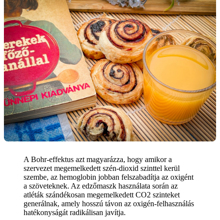
A Bohr-effektus azt magyarázza, hogy amikor a
szervezet megemelkedett szén-dioxid szinttel kerül
szembe, az hemoglobin jobban felszabadítja az oxigént
a szöveteknek. Az edzőmaszk használata során az
atléták szándékosan megemelkedett CO2 szinteket
generálnak, amely hosszú távon az oxigén-felhasználás
hatékonyságát radikálisan javítja.