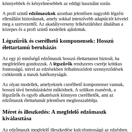
könnyebbek és kényelmesebbek az eddigi használat során.
A profi szintű
edzőmaszkok
azonban jelentősen nagyobb légzési
ellenállást biztosítanak, amely sokkal intenzívebb adaptációt követel
meg a szervezettől. Az akadályverseny felkészüléshez általában a
közepes és a profi szintű modellek ajánlottak.
Légszűrők és cserélhető komponensek: Hosszú
élettartamú beruházás
Az egy jó minőségű edzőmaszk hosszú élettartamot biztosít, ha
megfelelően gondozzuk. A
légszűrők
rendszeres cseréje kritikus
fontosságú, mivel az edzésekben felhalmozódott szennyeződések
csökkentik a maszk hatékonyságát.
Az olyan modellek, amelyeknek cserélhető komponensei vannak,
hosszú távú beruházásként működnek. A szilikon zsanérok, a
légszűrők és egyéb alkatrészek könnyen cserélhetők, ami az
edzőmaszk élettartamát jelentősen meghosszabbítja.
Méret és illeszkedés: A megfelelő edzőmaszk
kiválasztása
Az edzőmaszk megfelelő illeszkedése kulcsfontosságú az edzésben.