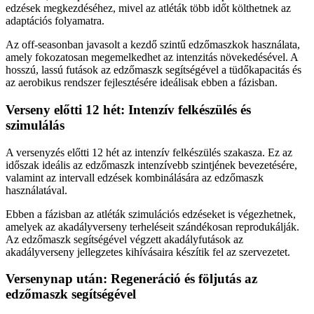
edzések megkezdéséhez, mivel az atléták több időt költhetnek az
adaptációs folyamatra.
Az off-seasonban javasolt a kezdő szintű edzőmaszkok használata,
amely fokozatosan megemelkedhet az intenzitás növekedésével. A
hosszú, lassú futások az edzőmaszk segítségével a tüdőkapacitás és
az aerobikus rendszer fejlesztésére ideálisak ebben a fázisban.
Verseny előtti 12 hét: Intenzív felkészülés és
szimulálás
A versenyzés előtti 12 hét az intenzív felkészülés szakasza. Ez az
időszak ideális az edzőmaszk intenzívebb szintjének bevezetésére,
valamint az intervall edzések kombinálására az edzőmaszk
használatával.
Ebben a fázisban az atléták szimulációs edzéseket is végezhetnek,
amelyek az akadályverseny terheléseit szándékosan reprodukálják.
Az edzőmaszk segítségével végzett akadályfutások az
akadályverseny jellegzetes kihívásaira készítik fel az szervezetet.
Versenynap után: Regeneráció és följutás az
edzőmaszk segítségével