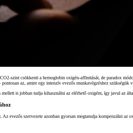
 CO2-szint csökkenti a hemoglobin oxigén-affinitását, de paradox módon
 – pontosan az, amire egy intenzív evezős munkavégzéshez szükségük v
llett is jobban tudja kihasználni az elérhető oxigént, így javul az álta
tához
et. Az evezős szervezete azonban gyorsan megtanulja kompenzálni az o