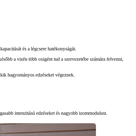
 kapacitását és a légcsere hatékonyságát.
később a vizén több oxigént tud a szervezetébe számára felvenni,
 akik hagyományos edzéseket végeznek.
magasabb intenzitású edzéseket és nagyobb izommodulust.