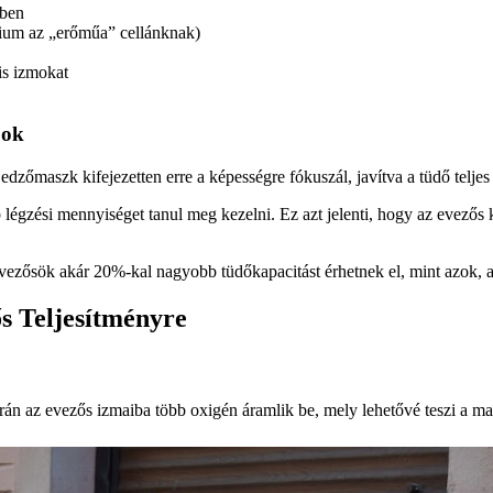
ében
drium az „erőműa” cellánknak)
lis izmokat
pok
dzőmaszk kifejezetten erre a képességre fókuszál, javítva a tüdő teljes
égzési mennyiséget tanul meg kezelni. Ez azt jelenti, hogy az evezős 
vezősök akár 20%-kal nagyobb tüdőkapacitást érhetnek el, mint azok,
s Teljesítményre
rán az evezős izmaiba több oxigén áramlik be, mely lehetővé teszi a 