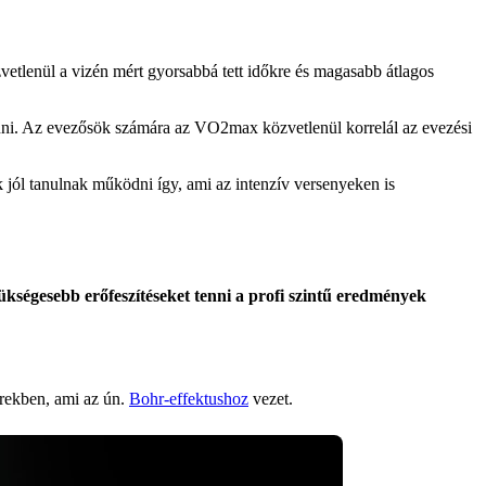
vetlenül a vizén mért gyorsabbá tett időkre és magasabb átlagos
nni. Az evezősök számára az VO2max közvetlenül korrelál az evezési
 jól tanulnak működni így, ami az intenzív versenyeken is
égesebb erőfeszítéseket tenni a profi szintű eredmények
erekben, ami az ún.
Bohr-effektushoz
vezet.