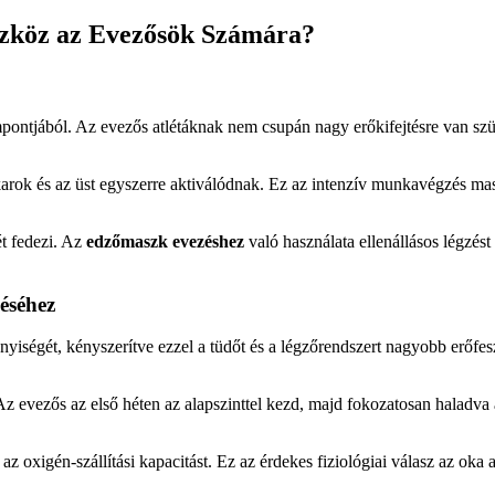
zköz az Evezősök Számára?
pontjából. Az evezős atlétáknak nem csupán nagy erőkifejtésre van szük
a karok és az üst egyszerre aktiválódnak. Ez az intenzív munkavégzés ma
ét fedezi. Az
edzőmaszk evezéshez
való használata ellenállásos légzést
éséhez
égét, kényszerítve ezzel a tüdőt és a légzőrendszert nagyobb erőfesz
Az evezős az első héten az alapszinttel kezd, majd fokozatosan haladva
l az oxigén-szállítási kapacitást. Ez az érdekes fiziológiai válasz az 