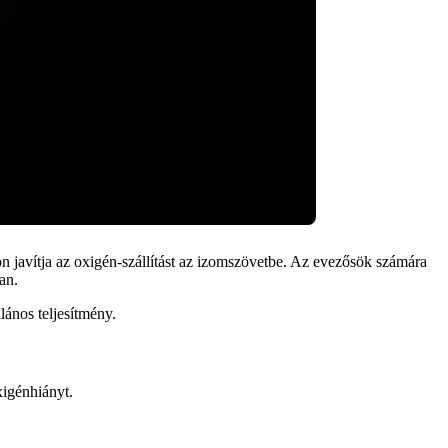
 javítja az oxigén-szállítást az izomszövetbe. Az evezősök számára
an.
lános teljesítmény.
xigénhiányt.