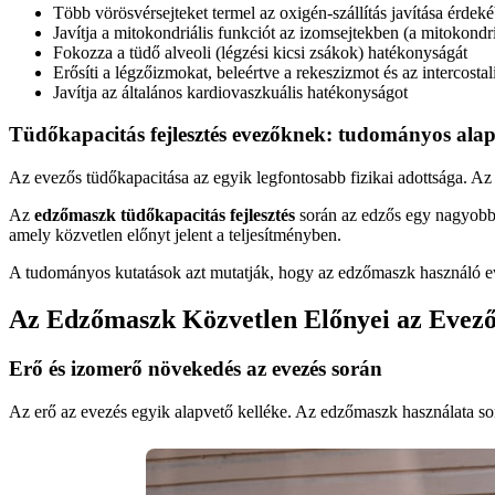
Több vörösvérsejteket termel az oxigén-szállítás javítása érdek
Javítja a mitokondriális funkciót az izomsejtekben (a mitokon
Fokozza a tüdő alveoli (légzési kicsi zsákok) hatékonyságát
Erősíti a légzőizmokat, beleértve a rekeszizmot és az intercosta
Javítja az általános kardiovaszkuális hatékonyságot
Tüdőkapacitás fejlesztés evezőknek: tudományos ala
Az evezős tüdőkapacitása az egyik legfontosabb fizikai adottsága. Az e
Az
edzőmaszk tüdőkapacitás fejlesztés
során az edzős egy nagyobb l
amely közvetlen előnyt jelent a teljesítményben.
A tudományos kutatások azt mutatják, hogy az edzőmaszk használó e
Az Edzőmaszk Közvetlen Előnyei az Evező
Erő és izomerő növekedés az evezés során
Az erő az evezés egyik alapvető kelléke. Az edzőmaszk használata so