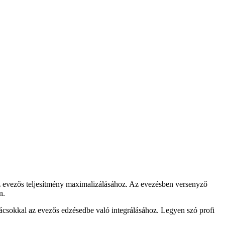
z evezős teljesítmény maximalizálásához. Az evezésben versenyző
n.
nácsokkal az evezős edzésedbe való integrálásához. Legyen szó profi