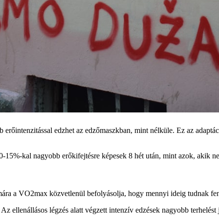
erőintenzitással edzhet az edzőmaszkban, mint nélküle. Ez az adaptáció
0-15%-kal nagyobb erőkifejtésre képesek 8 hét után, mint azok, akik 
 a VO2max közvetlenül befolyásolja, hogy mennyi ideig tudnak fennta
z ellenállásos légzés alatt végzett intenzív edzések nagyobb terhelést j