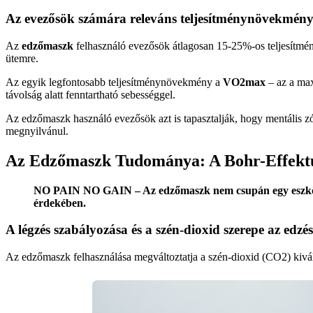
Az evezősök számára releváns teljesítménynövekmén
Az
edzőmaszk
felhasználó evezősök átlagosan 15-25%-os teljesítmény
ütemre.
Az egyik legfontosabb teljesítménynövekmény a
VO2max
– az a max
távolság alatt fenntartható sebességgel.
Az edzőmaszk használó evezősök azt is tapasztalják, hogy mentális zó
megnyilvánul.
Az Edzőmaszk Tudománya: A Bohr-Effektu
NO PAIN NO GAIN – Az edzőmaszk nem csupán egy eszköz, h
érdekében.
A légzés szabályozása és a szén-dioxid szerepe az edzé
Az edzőmaszk felhasználása megváltoztatja a szén-dioxid (CO2) kivál