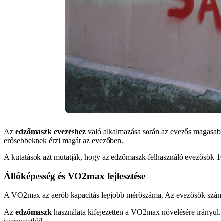
Az
edzőmaszk evezéshez
való alkalmazása során az evezős magasabb 
erősebbeknek érzi magát az evezőben.
A kutatások azt mutatják, hogy az edzőmaszk-felhasználó evezősök 1
Állóképesség és VO2max fejlesztése
A VO2max az aerób kapacitás legjobb mérőszáma. Az evezősök számára
Az
edzőmaszk
használata kifejezetten a VO2max növelésére irányul. A
szervezetből.