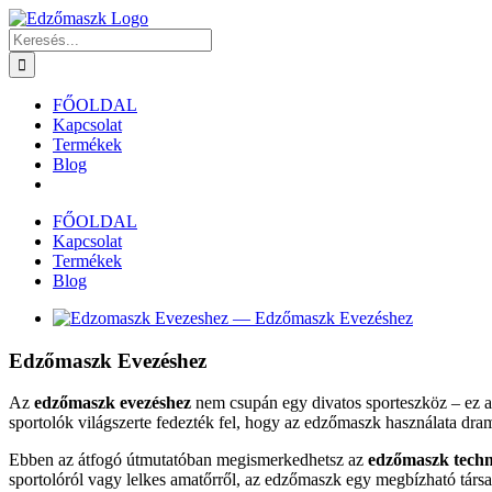
Kihagyás
Keresés...
FŐOLDAL
Kapcsolat
Termékek
Blog
FŐOLDAL
Kapcsolat
Termékek
Blog
View
Larger
Image
Edzőmaszk Evezéshez
Az
edzőmaszk evezéshez
nem csupán egy divatos sporteszköz – ez a
sportolók világszerte fedezték fel, hogy az edzőmaszk használata dramái
Ebben az átfogó útmutatóban megismerkedhetsz az
edzőmaszk techn
sportolóról vagy lelkes amatőrről, az edzőmaszk egy megbízható társa