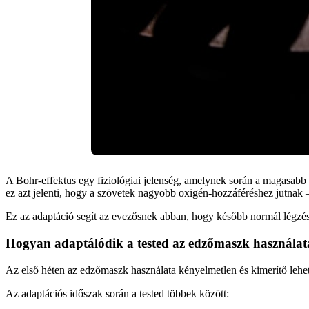
A Bohr-effektus egy fiziológiai jelenség, amelynek során a magasabb
ez azt jelenti, hogy a szövetek nagyobb oxigén-hozzáféréshez jutnak
Ez az adaptáció segít az evezősnek abban, hogy később normál légzés me
Hogyan adaptálódik a tested az edzőmaszk használa
Az első héten az edzőmaszk használata kényelmetlen és kimerítő leh
Az adaptációs időszak során a tested többek között: