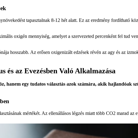
yek
növekedést tapasztalnak 8-12 hét alatt. Ez az eredmény fordítható köz
imális oxigén mennyiség, amelyet a szervezeted percenként fel tud ve
nája hosszabb. Az erősen oxigenizált edzések révén az agy és az izmok
s és az Evezésben Való Alkalmazása
anem egy tudatos választás azok számára, akik hajlandóak szüks
sben
asztásának mértékét. Az ellenállásos légzés miatt több CO2 marad az 