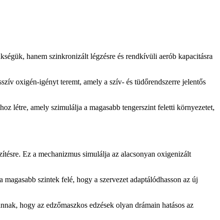
ségük, hanem szinkronizált légzésre és rendkívüli aerób kapacitásra
sszív oxigén-igényt teremt, amely a szív- és tüdőrendszerre jelentős
 hoz létre, amely szimulálja a magasabb tengerszint feletti környezetet,
ítésre. Ez a mechanizmus simulálja az alacsonyan oxigenizált
 a magasabb szintek felé, hogy a szervezet adaptálódhasson az új
oka annak, hogy az edzőmaszkos edzések olyan drámain hatásos az