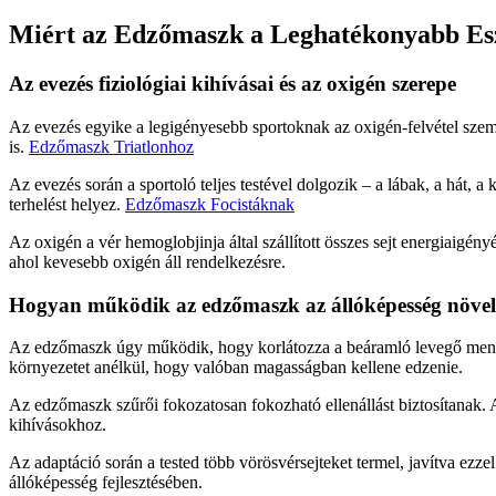
Miért az Edzőmaszk a Leghatékonyabb Es
Az evezés fiziológiai kihívásai és az oxigén szerepe
Az evezés egyike a legigényesebb sportoknak az oxigén-felvétel szem
is.
Edzőmaszk Triatlonhoz
Az evezés során a sportoló teljes testével dolgozik – a lábak, a hát, 
terhelést helyez.
Edzőmaszk Focistáknak
Az oxigén a vér hemoglobjinja által szállított összes sejt energiaigény
ahol kevesebb oxigén áll rendelkezésre.
Hogyan működik az edzőmaszk az állóképesség növel
Az edzőmaszk úgy működik, hogy korlátozza a beáramló levegő mennyis
környezetet anélkül, hogy valóban magasságban kellene edzenie.
Az edzőmaszk szűrői fokozatosan fokozható ellenállást biztosítanak. 
kihívásokhoz.
Az adaptáció során a tested több vörösvérsejteket termel, javítva ezze
állóképesség fejlesztésében.