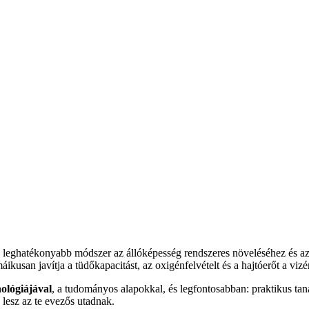
 leghatékonyabb módszer az állóképesség rendszeres növeléséhez és a
kusan javítja a tüdőkapacitást, az oxigénfelvételt és a hajtóerőt a vizé
ológiájával
, a tudományos alapokkal, és legfontosabban: praktikus ta
 lesz az te evezős utadnak.