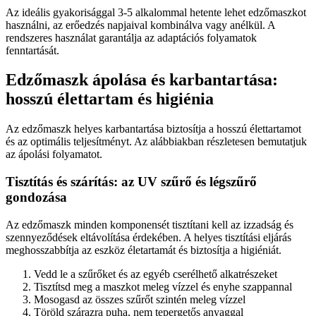
Az ideális gyakorisággal 3-5 alkalommal hetente lehet edzőmaszkot
használni, az erőedzés napjaival kombinálva vagy anélkül. A
rendszeres használat garantálja az adaptációs folyamatok
fenntartását.
Edzőmaszk ápolása és karbantartása:
hosszú élettartam és higiénia
Az edzőmaszk helyes karbantartása biztosítja a hosszú élettartamot
és az optimális teljesítményt. Az alábbiakban részletesen bemutatjuk
az ápolási folyamatot.
Tisztítás és szárítás: az UV szűrő és légszűrő
gondozása
Az edzőmaszk minden komponensét tisztítani kell az izzadság és
szennyeződések eltávolítása érdekében. A helyes tisztítási eljárás
meghosszabbítja az eszköz életartamát és biztosítja a higiéniát.
Vedd le a szűrőket és az egyéb cserélhető alkatrészeket
Tisztítsd meg a maszkot meleg vízzel és enyhe szappannal
Mosogasd az összes szűrőt szintén meleg vízzel
Töröld szárazra puha, nem tepergetős anyaggal