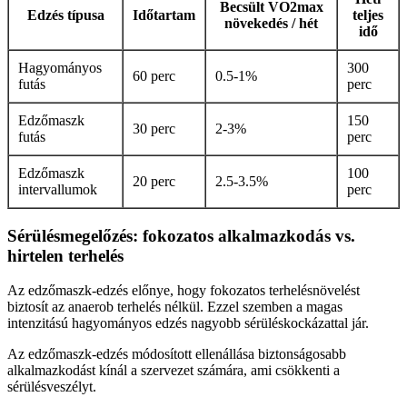
Becsült VO2max
Edzés típusa
Időtartam
teljes
növekedés / hét
idő
Hagyományos
300
60 perc
0.5-1%
futás
perc
Edzőmaszk
150
30 perc
2-3%
futás
perc
Edzőmaszk
100
20 perc
2.5-3.5%
intervallumok
perc
Sérülésmegelőzés: fokozatos alkalmazkodás vs.
hirtelen terhelés
Az edzőmaszk-edzés előnye, hogy fokozatos terhelésnövelést
biztosít az anaerob terhelés nélkül. Ezzel szemben a magas
intenzitású hagyományos edzés nagyobb sérüléskockázattal jár.
Az edzőmaszk-edzés módosított ellenállása biztonságosabb
alkalmazkodást kínál a szervezet számára, ami csökkenti a
sérülésveszélyt.