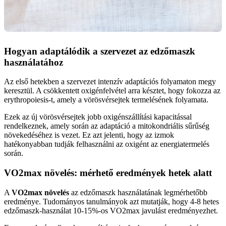
Hogyan adaptálódik a szervezet az edzőmaszk
használatához
Az első hetekben a szervezet intenzív adaptációs folyamaton megy
keresztül. A csökkentett oxigénfelvétel arra késztet, hogy fokozza az
erythropoiesis-t, amely a vörösvérsejtek termelésének folyamata.
Ezek az új vörösvérsejtek jobb oxigénszállítási kapacitással
rendelkeznek, amely során az adaptáció a mitokondriális sűrűség
növekedéséhez is vezet. Ez azt jelenti, hogy az izmok
hatékonyabban tudják felhasználni az oxigént az energiatermelés
során.
VO2max növelés: mérhető eredmények hetek alatt
A
VO2max növelés
az edzőmaszk használatának legmérhetőbb
eredménye. Tudományos tanulmányok azt mutatják, hogy 4-8 hetes
edzőmaszk-használat 10-15%-os VO2max javulást eredményezhet.