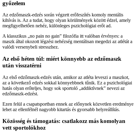
győzelem
Az edzőmaszk-edzés során végzett erőfeszítés komoly mentális
kihívás is. Az a tudat, hogy olyan körülmények között édzel, amely
megfigyelhetően nehéz, különleges pszichológiai erőt ad.
A klasszikus „no pain no gain” filozófia itt valóban érvényes: a
maszk által okozott légzési nehézség mentálisan megedzi az atlétát a
valódi versenybeli stresszhez.
Az első héten túl: miért könnyebb az edzőmaszk
után visszatérni
Az első edzőmaszk-edzés után, amikor az atléta leveszi a maszkot,
az a következő edzés sokkal könnyebbnek tűnik. Ez a pszichológiai
hatás olyan erőteljes, hogy sok sportoló „addiktívnek” nevezi az
edzőmaszk-edzést.
Ezen felül a csapatsportban ennek az előnynek közvetlen eredménye
lehet az ellenfélnél nagyobb kitartás és gyorsabb helyreállítás.
Közösség és támogatás: csatlakozz más komolyan
vett sportolókhoz