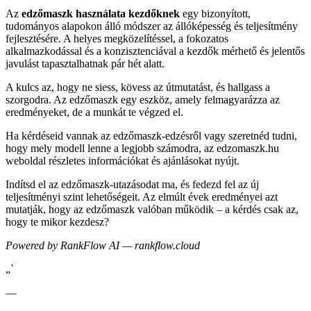
Az
edzőmaszk használata kezdőknek
egy bizonyított,
tudományos alapokon álló módszer az állóképesség és teljesítmény
fejlesztésére. A helyes megközelítéssel, a fokozatos
alkalmazkodással és a konzisztenciával a kezdők mérhető és jelentős
javulást tapasztalhatnak pár hét alatt.
A kulcs az, hogy ne siess, kövess az útmutatást, és hallgass a
szorgodra. Az edzőmaszk egy eszköz, amely felmagyarázza az
eredményeket, de a munkát te végzed el.
Ha kérdéseid vannak az edzőmaszk-edzésről vagy szeretnéd tudni,
hogy mely modell lenne a legjobb számodra, az edzomaszk.hu
weboldal részletes információkat és ajánlásokat nyújt.
Indítsd el az edzőmaszk-utazásodat ma, és fedezd fel az új
teljesítményi szint lehetőségeit. Az elmúlt évek eredményei azt
mutatják, hogy az edzőmaszk valóban működik – a kérdés csak az,
hogy te mikor kezdesz?
Powered by RankFlow AI — rankflow.cloud
„`
—