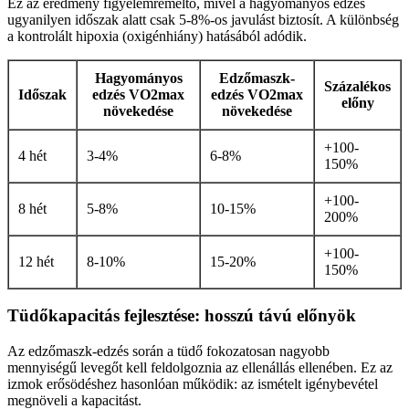
Ez az eredmény figyelemreméltó, mivel a hagyományos edzés
ugyanilyen időszak alatt csak 5-8%-os javulást biztosít. A különbség
a kontrolált hipoxia (oxigénhiány) hatásából adódik.
Hagyományos
Edzőmaszk-
Százalékos
Időszak
edzés VO2max
edzés VO2max
előny
növekedése
növekedése
+100-
4 hét
3-4%
6-8%
150%
+100-
8 hét
5-8%
10-15%
200%
+100-
12 hét
8-10%
15-20%
150%
Tüdőkapacitás fejlesztése: hosszú távú előnyök
Az edzőmaszk-edzés során a tüdő fokozatosan nagyobb
mennyiségű levegőt kell feldolgoznia az ellenállás ellenében. Ez az
izmok erősödéshez hasonlóan működik: az ismételt igénybevétel
megnöveli a kapacitást.