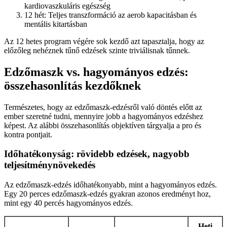
kardiovaszkuláris egészség
12 hét: Teljes transzformáció az aerob kapacitásban és
mentális kitartásban
Az 12 hetes program végére sok kezdő azt tapasztalja, hogy az
előzőleg nehéznek tűnő edzések szinte triviálisnak tűnnek.
Edzőmaszk vs. hagyományos edzés:
összehasonlítás kezdőknek
Természetes, hogy az edzőmaszk-edzésről való döntés előtt az
ember szeretné tudni, mennyire jobb a hagyományos edzéshez
képest. Az alábbi összehasonlítás objektíven tárgyalja a pro és
kontra pontjait.
Időhatékonyság: rövidebb edzések, nagyobb
teljesítménynövekedés
Az edzőmaszk-edzés időhatékonyabb, mint a hagyományos edzés.
Egy 20 perces edzőmaszk-edzés gyakran azonos eredményt hoz,
mint egy 40 percés hagyományos edzés.
Heti