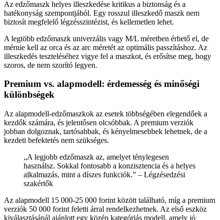
Az edzőmaszk helyes illeszkedése kritikus a biztonság és a
hatékonyság szempontjából. Egy rosszul illeszkedő maszk nem
biztosít megfelelő légzésszintézist, és kellemetlen lehet.
A legtöbb edzőmaszk univerzális vagy M/L méretben érhető el, de
mérnie kell az orca és az arc méretét az optimális passzításhoz. Az
illeszkedés teszteléséhez vigye fel a maszkot, és erősítse meg, hogy
szoros, de nem szorító legyen.
Premium vs. alapmodell: érdemesség és minőségi
különbségek
Az alapmodell-edzőmaszkok az esetek többségében elegendőek a
kezdők számára, és jelentősen olcsóbbak. A premium verziók
jobban dolgoznak, tartósabbak, és kényelmesebbek lehetnek, de a
kezdeti befektetés nem szükséges.
„A legjobb edzőmaszk az, amelyet ténylegesen
használsz. Sokkal fontosabb a konzisztencia és a helyes
alkalmazás, mint a díszes funkciók.” – Légzésedzési
szakértők
Az alapmodell 15 000-25 000 forint között található, míg a premium
verziók 50 000 forint feletti árral rendelkezhetnek. Az első eszköz
kiválasztásánál ajánlott egy közép kategóriás modell, amely jó