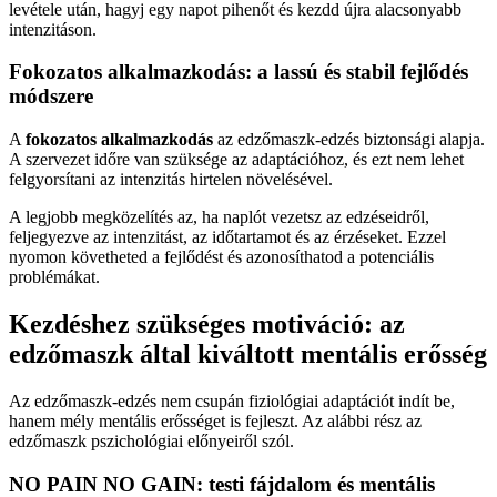
levétele után, hagyj egy napot pihenőt és kezdd újra alacsonyabb
intenzitáson.
Fokozatos alkalmazkodás: a lassú és stabil fejlődés
módszere
A
fokozatos alkalmazkodás
az edzőmaszk-edzés biztonsági alapja.
A szervezet időre van szüksége az adaptációhoz, és ezt nem lehet
felgyorsítani az intenzitás hirtelen növelésével.
A legjobb megközelítés az, ha naplót vezetsz az edzéseidről,
feljegyezve az intenzitást, az időtartamot és az érzéseket. Ezzel
nyomon követheted a fejlődést és azonosíthatod a potenciális
problémákat.
Kezdéshez szükséges motiváció: az
edzőmaszk által kiváltott mentális erősség
Az edzőmaszk-edzés nem csupán fiziológiai adaptációt indít be,
hanem mély mentális erősséget is fejleszt. Az alábbi rész az
edzőmaszk pszichológiai előnyeiről szól.
NO PAIN NO GAIN: testi fájdalom és mentális