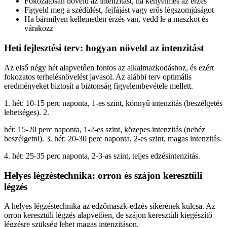
Fokozatosan növeld az intenzitást, ha kényelmes az érzés
Figyeld meg a szédülést, fejfájást vagy erős légszomjúságot
Ha bármilyen kellemetlen érzés van, vedd le a maszkot és
várakozz
Heti fejlesztési terv: hogyan növeld az intenzitást
Az első négy hét alapvetően fontos az alkalmazkodáshoz, és ezért
fokozatos terhelésnövelést javasol. Az alábbi terv optimális
eredményeket biztosít a biztonság figyelembevétele mellett.
1. hét: 10-15 perc naponta, 1-es szint, könnyű intenzitás (beszélgetés
lehetséges). 2.
hét: 15-20 perc naponta, 1-2-es szint, közepes intenzitás (nehéz
beszélgetni). 3. hét: 20-30 perc naponta, 2-es szint, magas intenzitás.
4. hét: 25-35 perc naponta, 2-3-as szint, teljes edzésintenzitás.
Helyes légzéstechnika: orron és szájon keresztüli
légzés
A helyes légzéstechnika az edzőmaszk-edzés sikerének kulcsa. Az
orron keresztüli légzés alapvetően, de szájon keresztüli kiegészítő
légzésre szükség lehet magas intenzitáson.