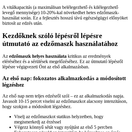
A vitálkapacitás (a maximálisan belélegezhető és kilélegezhető
levegő mennyisége) 10-20%-kal növekedhet hetes edzőmaszk-
használat során. Ez a fejlesztés hosszú távú egészségügyi előnyöket
biztosít az edzés után.
Kezdőknek szóló lépésről lépésre
útmutató az edzőmaszk használatához
Az
edzőmaszk helyes használata
kritikus az eredmények
eléréséhez és a sérülések megelőzéséhez. Ez az útmutató lépésről
lépésre végigvezeti Önt az első alkalmazásban.
Az első nap: fokozatos alkalmazkodás a módosított
légzéshez
Az első nap nem teljes edzésről szól – ez az alkalmazkodás napja.
Javasolt 10-15 percet viselni az edzőmaszkot alacsony intenzitáson,
hogy szokjon a módosított légzéshez.
Viselj az edzőmaszkot statikus helyzetben, hogy
megismerkedj az érzéssel
Végezz könnyű sétát vagy nyújtást az első 5 percben