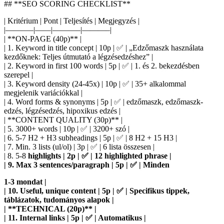
## **SEO SCORING CHECKLIST**
| Kritérium | Pont | Teljesítés | Megjegyzés |
|———–|——|———–|———–|
| **ON-PAGE (40p)** |
| 1. Keyword in title concept | 10p | ✅ | „Edzőmaszk használata
kezdőknek: Teljes útmutató a légzésedzéshez” |
| 2. Keyword in first 100 words | 5p | ✅ | 1. és 2. bekezdésben
szerepel |
| 3. Keyword density (24-45x) | 10p | ✅ | 35+ alkalommal
megjelenik variációkkal |
| 4. Word forms & synonyms | 5p | ✅ | edzőmaszk, edzőmaszk-
edzés, légzésedzés, hipoxikus edzés |
| **CONTENT QUALITY (30p)** |
| 5. 3000+ words | 10p | ✅ | 3200+ szó |
| 6. 5-7 H2 + H3 subheadings | 5p | ✅ | 8 H2 + 15 H3 |
| 7. Min. 3 lists (ul/ol) | 3p | ✅ | 6 lista összesen |
| 8. 5-8
highlights | 2p | ✅ | 12 highlighted phrase |
| 9. Max 3 sentences/paragraph | 5p | ✅ | Minden
1-3 mondat |
| 10. Useful, unique content | 5p | ✅ | Specifikus tippek,
táblázatok, tudományos alapok |
| **TECHNICAL (20p)** |
| 11. Internal links | 5p | ✅ | Automatikus |