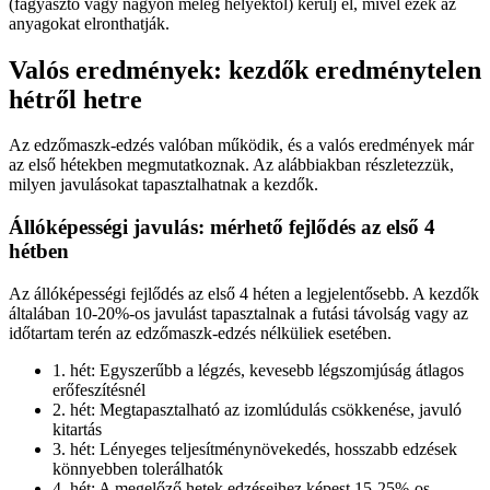
(fagyasztó vagy nagyon meleg helyektől) kerülj el, mivel ezek az
anyagokat elront­hatják.
Valós eredmények: kezdők eredménytelen
hétről hetre
Az edzőmaszk-edzés valóban működik, és a valós eredmények már
az első hétekben megmutatkoznak. Az alábbiakban részletezzük,
milyen javulásokat tapasztalhatnak a kezdők.
Állóképességi javulás: mérhető fejlődés az első 4
hétben
Az állóképességi fejlődés az első 4 héten a legjelentősebb. A kezdők
általában 10-20%-os javulást tapasztalnak a futási távolság vagy az
időtartam terén az edzőmaszk-edzés nélküliek esetében.
1. hét: Egyszerűbb a légzés, kevesebb légszomjúság átlagos
erőfeszítésnél
2. hét: Megtapasztalható az izomlúdulás csökkenése, javuló
kitartás
3. hét: Lényeges teljesítménynövekedés, hosszabb edzések
könnyebben tolerálhatók
4. hét: A megelőző hetek edzéseihez képest 15-25%-os