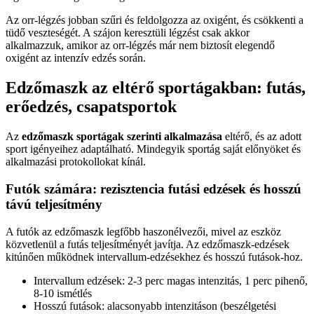
Az orr-légzés jobban szűri és feldolgozza az oxigént, és csökkenti a
tüdő veszteségét. A szájon keresztüli légzést csak akkor
alkalmazzuk, amikor az orr-légzés már nem biztosít elegendő
oxigént az intenzív edzés során.
Edzőmaszk az eltérő sportágakban: futás,
erőedzés, csapatsportok
Az
edzőmaszk sportágak szerinti alkalmazása
eltérő, és az adott
sport igényeihez adaptálható. Mindegyik sportág saját előnyöket és
alkalmazási protokollokat kínál.
Futók számára: rezisztencia futási edzések és hosszú
távú teljesítmény
A futók az edzőmaszk legfőbb haszonélvezői, mivel az eszköz
közvetlenül a futás teljesítményét javítja. Az edzőmaszk-edzések
kitúnően működnek intervallum-edzésekhez és hosszú futások-hoz.
Intervallum edzések: 2-3 perc magas intenzitás, 1 perc pihenő,
8-10 ismétlés
Hosszú futások: alacsonyabb intenzitáson (beszélgetési