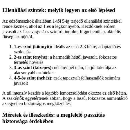
Ellenállási szintek: melyik legyen az első lépésed
Az edzőmaszkok általában 1-től 5-ig terjedő ellenállási szintekkel
rendelkeznek, ahol az 1-es a legkönnyebb. Kezdőknek erősen
javasolt az 1-es vagy 2-es szintről indulni, függetlenül az aktuális
fittségi szintjétől.
1-es szint (könnyű):
ideális az első 2-3 hétre, adaptáció és
szoktatás
2-es szint (enyhe):
a harmadik héttől javasolt, fokozatos
terhelés-növelés
3-as szint (közepes):
néhány hét után, ha jól tolerálja az
alacsonyabb szinteket
4-5-ös szint (nehéz):
csak tapasztalt felhasználók számára
javasolt
A túl intenzív kezdés a legtöbb lemorzsolódást okozza az első héten.
A szakértők egyetértenek abban, hogy a lassú, fokozatos aumentáció
az egyetlen biztonságos megközelítés.
Méretek és illeszkedés: a megfelelő passzítás
biztonsága érdekében