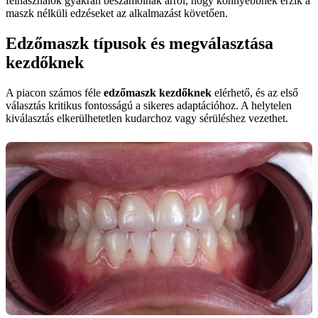
felhasználók gyakran beszámolnak arról, hogy könnyebbnek érzik a
maszk nélküli edzéseket az alkalmazást követően.
Edzőmaszk típusok és megválasztása
kezdőknek
A piacon számos féle
edzőmaszk kezdőknek
elérhető, és az első
választás kritikus fontosságú a sikeres adaptációhoz. A helytelen
kiválasztás elkerülhetetlen kudarchoz vagy sérüléshez vezethet.