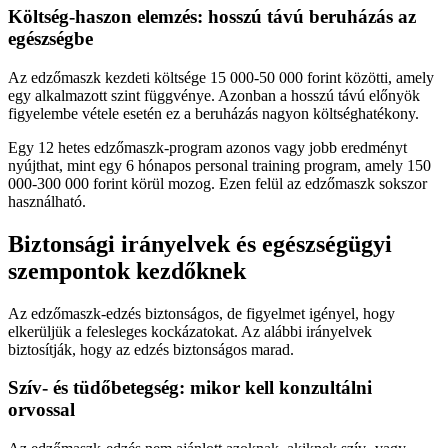
Költség-haszon elemzés: hosszú távú beruházás az
egészségbe
Az edzőmaszk kezdeti költsége 15 000-50 000 forint közötti, amely
egy alkalmazott szint függvénye. Azonban a hosszú távú előnyök
figyelembe vétele esetén ez a beruházás nagyon költséghatékony.
Egy 12 hetes edzőmaszk-program azonos vagy jobb eredményt
nyújthat, mint egy 6 hónapos personal training program, amely 150
000-300 000 forint körül mozog. Ezen felül az edzőmaszk sokszor
használható.
Biztonsági irányelvek és egészségügyi
szempontok kezdőknek
Az edzőmaszk-edzés biztonságos, de figyelmet igényel, hogy
elkerüljük a felesleges kockázatokat. Az alábbi irányelvek
biztosítják, hogy az edzés biztonságos marad.
Szív- és tüdőbetegség: mikor kell konzultálni
orvossal