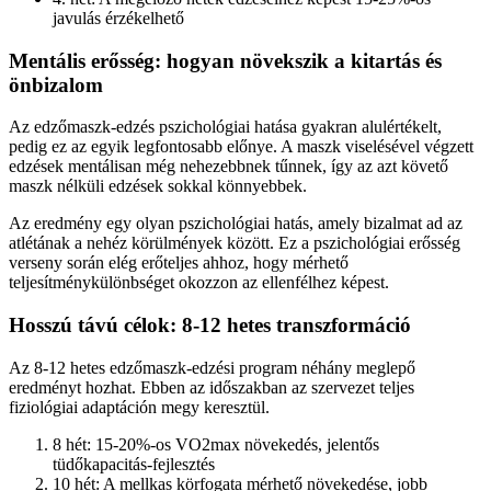
javulás érzékelhető
Mentális erősség: hogyan növekszik a kitartás és
önbizalom
Az edzőmaszk-edzés pszichológiai hatása gyakran alulértékelt,
pedig ez az egyik legfontosabb előnye. A maszk viselésével végzett
edzések mentálisan még nehezebbnek tűnnek, így az azt követő
maszk nélküli edzések sokkal könnyebbek.
Az eredmény egy olyan pszichológiai hatás, amely bizalmat ad az
atlétának a nehéz körülmények között. Ez a pszichológiai erősség
verseny során elég erőteljes ahhoz, hogy mérhető
teljesítménykülönbséget okozzon az ellenfélhez képest.
Hosszú távú célok: 8-12 hetes transzformáció
Az 8-12 hetes edzőmaszk-edzési program néhány meglepő
eredményt hozhat. Ebben az időszakban az szervezet teljes
fiziológiai adaptáción megy keresztül.
8 hét: 15-20%-os VO2max növekedés, jelentős
tüdőkapacitás-fejlesztés
10 hét: A mellkas körfogata mérhető növekedése, jobb