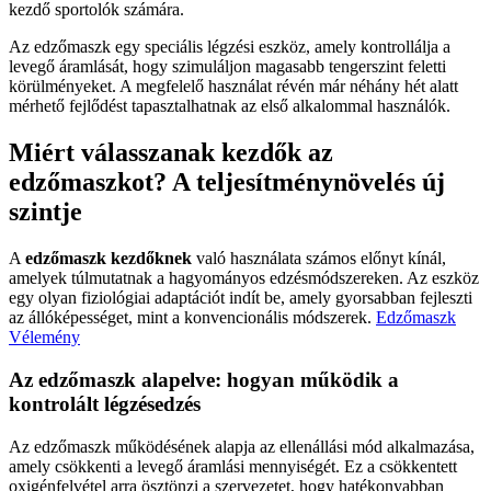
kezdő sportolók számára.
Az edzőmaszk egy speciális légzési eszköz, amely kontrollálja a
levegő áramlását, hogy szimuláljon magasabb tengerszint feletti
körülményeket. A megfelelő használat révén már néhány hét alatt
mérhető fejlődést tapasztalhatnak az első alkalommal használók.
Miért válasszanak kezdők az
edzőmaszkot? A teljesítménynövelés új
szintje
A
edzőmaszk kezdőknek
való használata számos előnyt kínál,
amelyek túlmutatnak a hagyományos edzésmódszereken. Az eszköz
egy olyan fiziológiai adaptációt indít be, amely gyorsabban fejleszti
az állóképességet, mint a konvencionális módszerek.
Edzőmaszk
Vélemény
Az edzőmaszk alapelve: hogyan működik a
kontrolált légzésedzés
Az edzőmaszk működésének alapja az ellenállási mód alkalmazása,
amely csökkenti a levegő áramlási mennyiségét. Ez a csökkentett
oxigénfelvétel arra ösztönzi a szervezetet, hogy hatékonyabban