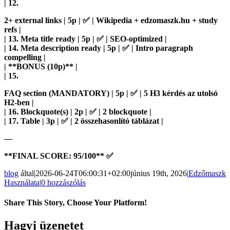
| 12.
2+ external links | 5p | ✅ | Wikipedia + edzomaszk.hu + study
refs |
| 13. Meta title ready | 5p | ✅ | SEO-optimized |
| 14. Meta description ready | 5p | ✅ | Intro paragraph
compelling |
| **BONUS (10p)** |
| 15.
FAQ section (MANDATORY) | 5p | ✅ | 5 H3 kérdés az utolsó
H2-ben |
| 16. Blockquote(s) | 2p | ✅ | 2 blockquote |
| 17. Table | 3p | ✅ | 2 összehasonlító táblázat |
—
**FINAL SCORE: 95/100** ✅
blog
által
|
2026-06-24T06:00:31+02:00
június 19th, 2026
|
Edzőmaszk
Használata
|
0 hozzászólás
Share This Story, Choose Your Platform!
Facebook
Twitter
Reddit
LinkedIn
Pinterest
Email:
Hagyj üzenetet