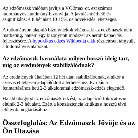
Az edzőmaszk valóban javítja a VO2max-ot, ezt számos
tudományos tanulmány bizonyítja. A javulás mérhető és
szignifikáns: 4-8 hét alatt 10-15%-os növekedés lehetséges.
A tudományon alapuló bizonyítékok világosak: az edzőmaszk nem
marketing, hanem egy bizonyított módszer az aerob kapacitás
fejlesztésére. A
hypoxikus edzés Wikipedia cikk
részletesen tárgyalja
a tudományos alapokat.
Az edzőmaszk használata milyen hosszú ideig tart,
míg az eredmények stabilizálódnak?
Az eredmények általában 12 hét után stabilizálódnak, amikor a
szervezet teljesen adaptálódott a terheléshez. Ez után a
fenntartásához heti 2-3 alkalommal edzőmaszk-edzés elegendő.
Ha abbahagyod az edzőmaszk-edzést, az adaptáció fokozatosan
eltűnik 2-3 hét alatt. Ezért a konzisztencia kritikus a hosszú távú
előnyök megtartásához.
Összefoglalás: Az Edzőmaszk Jövője és az
Ön Utazása