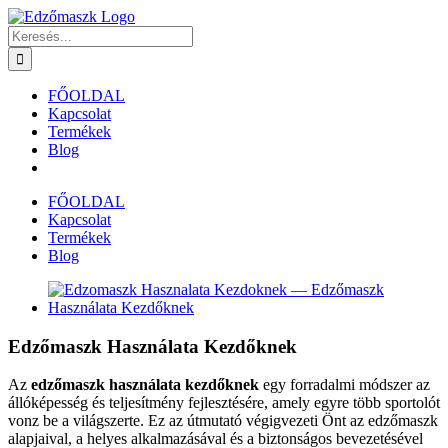
Kihagyás
Keresés...
FŐOLDAL
Kapcsolat
Termékek
Blog
FŐOLDAL
Kapcsolat
Termékek
Blog
View
Larger
Image
Edzőmaszk Használata Kezdőknek
Az
edzőmaszk használata kezdőknek
egy forradalmi módszer az
állóképesség és teljesítmény fejlesztésére, amely egyre több sportolót
vonz be a világszerte. Ez az útmutató végigvezeti Önt az edzőmaszk
alapjaival, a helyes alkalmazásával és a biztonságos bevezetésével