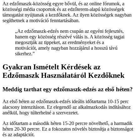
Az edzőmaszk-közösség egyre bővül, és az online fórumok, a
közösségi média csoportok és az edzőterem-alapú közösségek
támogatást nyújtanak a kezdőknek. Az ilyen közösségek nagyban
segíthetnek a motiváció fenntartásában.
„Az edzőmaszk-edzés nem csupán az egyéni fejlesztés,
hanem egy közösség részévé válás is. A közösség tagjai
megosztják az tippeket, az eredményeket és a
motivációt, amely nagyban hozzájárul a hosszú távú
sikerhez.”
Gyakran Ismételt Kérdések az
Edzőmaszk Használatáról Kezdőknek
Meddig tarthat egy edzőmaszk-edzés az első héten?
Az első héten az edzőmaszk-edzés ideális időtartama 10-15 perc
alacsony intenzitáson. Ez elegendő az alkalmazkodás indításához
anélkül, hogy túlterhelné a szervezetet.
Az időtartam a második héten 15-20 percre növelhető, a harmadik
héten 20-30 percre. Ez a fokozatos növelés biztosítja a biztonságot
és az adaptációt.