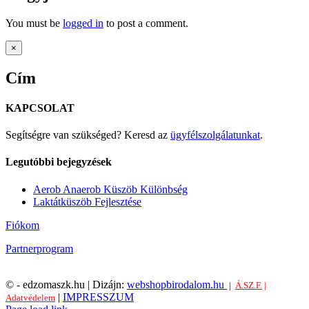
You must be
logged in
to post a comment.
Close
×
product
quick
Cím
view
KAPCSOLAT
Segítségre van szükséged? Keresd az
ügyfélszolgálatunkat
.
Legutóbbi bejegyzések
Aerob Anaerob Küszöb Különbség
Laktátküszöb Fejlesztése
Fiókom
Partnerprogram
©
- edzomaszk.hu | Dizájn:
webshopbirodalom.hu
|
Á.SZ.F.
|
|
IMPRESSZUM
Adatvédelem
Facebook