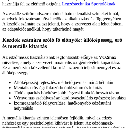
használja fel az elérhető oxigént.
Légzéstechnika Sportolóknak
Az eszköz szűrőrendszere módosítható ellenállási szinteket kínál,
amelyek fokozatosan növelhetők az alkalmazkodás függvényében.
A kezdők számára ez azt jelenti, hogy a szervezet alatt lehet építeni
az adaptációt anélkül, hogy túlterhelné magát.
Kezdők számára szóló fő előnyök: állóképesség, erő
és mentális kitartás
Az edzőmaszk használatának legfontosabb előnye az
VO2max
növelése
, amely a szervezet maximális oxigénfelvételi kapacitása.
Ez a mérőszám közvetlenül korrelál az aerob teljesítménnyel és az
állóképességgel.
Állóképesség-fejlesztés: mérhető javulás már 4 hét után
Mentális erősség: fokozódó önbizalom és kitartás
Tüdőkapacitás bővítése: jobb légzési funkció hosszú távon
Vérnyomás szabályozása: kardiovaszkuláris egészség javulása
Izomregenráció felgyorsítása: hatékonyabb edzésutáni
helyreállás
A mentális kitartás szintén jelentősen fejlődik, mivel az edzés
nehézsége egy pszichológiai kihívást is jelent. Az edzőmaszk-