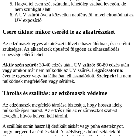
Hagyd teljesen szét száradni, lehetőleg szabad levegőn, de
nem szunlight alatt
A UV szűrőt óvd a közvetlen napfénytől, mivel elrontódhat az
UV-expozíció
Csere ciklus: mikor cseréld le az alkatrészeket
Az edzőmaszk egyes alkatrészei idővel elhasználódnak, és cserélni
szükséges. Az alkatrészek típusától függően az elhasználódás
sebessége eltérő lehet.
Aktív szén szűrő:
30-40 edzés után.
UV szűrő:
60-80 edzés után
vagy amikor már nem működik az UV szűrés.
Légzőcsatorna:
évente egyszer vagy ha láthatóan elhasználódott.
Szelepek:
ha nem
működnek megfelelően vagy sérültek.
Tárolás és szállítás: az edzőmaszk védelme
Az edzőmaszk megfelelő tárolása biztosítja, hogy hosszú ideig
működőképes marad. Az edzés után az edzőmaszkot szabad
levegőn, hűvös helyen kell tárolni.
A szállítás során használj dedikált táskát vagy puha esteteknyot,
hogy megvédd a sérülésektől. A szélsőséges hőmérsékletektől