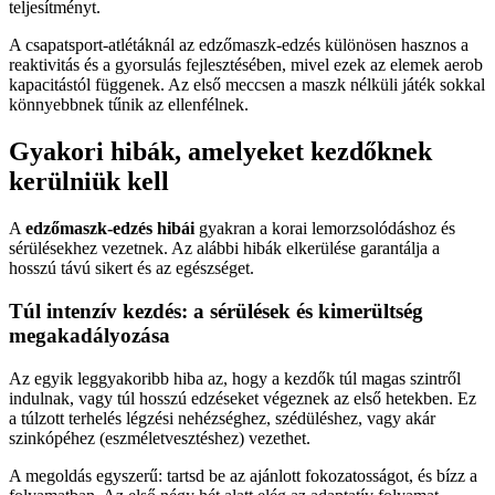
teljesítményt.
A csapatsport-atlétáknál az edzőmaszk-edzés különösen hasznos a
reaktivitás és a gyorsulás fejlesztésében, mivel ezek az elemek aerob
kapacitástól függenek. Az első meccsen a maszk nélküli játék sokkal
könnyebbnek tűnik az ellenfélnek.
Gyakori hibák, amelyeket kezdőknek
kerülniük kell
A
edzőmaszk-edzés hibái
gyakran a korai lemorzsolódáshoz és
sérülésekhez vezetnek. Az alábbi hibák elkerülése garantálja a
hosszú távú sikert és az egészséget.
Túl intenzív kezdés: a sérülések és kimerültség
megakadályozása
Az egyik leggyakoribb hiba az, hogy a kezdők túl magas szintről
indulnak, vagy túl hosszú edzéseket végeznek az első hetekben. Ez
a túlzott terhelés légzési nehézséghez, szédüléshez, vagy akár
szinkópéhez (eszméletvesztéshez) vezethet.
A megoldás egyszerű: tartsd be az ajánlott fokozatosságot, és bízz a