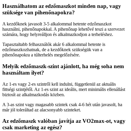
Használhatom az edzőmaszkot minden nap, vagy
szüksége van pihenőnapokra?
A kezdőknek javasolt 3-5 alkalommal hetente edzőmaszkot
használni, pihenőnapokkal. A pihenőnap lehetővé teszi a szervezet
számára, hogy helyreálljon és alkalmazkodjon a terheléshez.
Tapasztaltabb felhasználók akár 6 alkalommal hetente is
edzőmaszkozhatnak, de a kezdőknek szükségük van a
pihenőnapokra a túlterhelés megelőzésére.
Melyik edzőmaszk-szint ajánlott, ha még soha nem
használtam ilyet?
Az 1-es vagy 2-es szintről kell indulni, függetlenül az aktuális
fittségi szintjétől. Az 1-es szint az ideális, mert minimális ellenállást
biztosít az alkalmazkodás közben.
A 3-as szint vagy magasabb szintek csak 4-6 hét után javasolt, ha
már jól toleráltad az alacsonyabb szinteket.
Az edzőmaszk valóban javítja az VO2max-ot, vagy
csak marketing az egész?