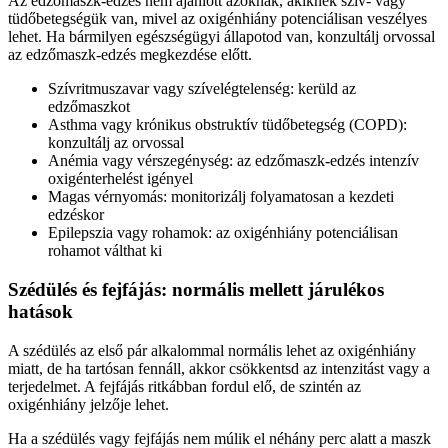
Az edzőmaszk-edzés nem ajánlott azoknak, akiknek szív- vagy
tüdőbetegségük van, mivel az oxigénhiány potenciálisan veszélyes
lehet. Ha bármilyen egészségügyi állapotod van, konzultálj orvossal
az edzőmaszk-edzés megkezdése előtt.
Szívritmuszavar vagy szívelégtelenség: kerüld az
edzőmaszkot
Asthma vagy krónikus obstruktív tüdőbetegség (COPD):
konzultálj az orvossal
Anémia vagy vérszegénység: az edzőmaszk-edzés intenzív
oxigénterhelést igényel
Magas vérnyomás: monitorizálj folyamatosan a kezdeti
edzéskor
Epilepszia vagy rohamok: az oxigénhiány potenciálisan
rohamot válthat ki
Szédülés és fejfájás: normális mellett járulékos
hatások
A szédülés az első pár alkalommal normális lehet az oxigénhiány
miatt, de ha tartósan fennáll, akkor csökkentsd az intenzitást vagy a
terjedelmet. A fejfájás ritkábban fordul elő, de szintén az
oxigénhiány jelzője lehet.
Ha a szédülés vagy fejfájás nem múlik el néhány perc alatt a maszk