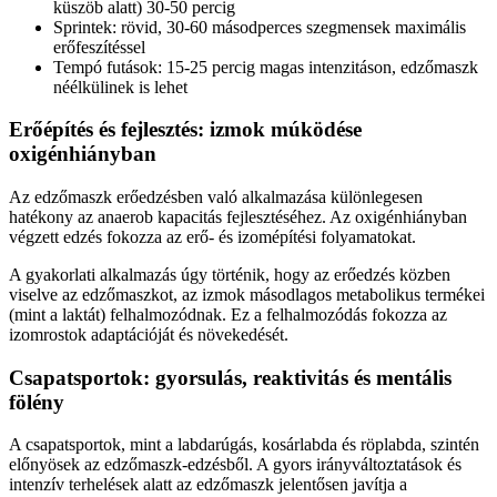
küszöb alatt) 30-50 percig
Sprintek: rövid, 30-60 másodperces szegmensek maximális
erőfeszítéssel
Tempó futások: 15-25 percig magas intenzitáson, edzőmaszk
néélkülinek is lehet
Erőépítés és fejlesztés: izmok múködése
oxigénhiányban
Az edzőmaszk erőedzésben való alkalmazása különlegesen
hatékony az anaerob kapacitás fejlesztéséhez. Az oxigénhiányban
végzett edzés fokozza az erő- és izomépítési folyamatokat.
A gyakorlati alkalmazás úgy történik, hogy az erőedzés közben
viselve az edzőmaszkot, az izmok másodlagos metabolikus termékei
(mint a laktát) felhalmozódnak. Ez a felhalmozódás fokozza az
izomrostok adaptációját és növekedését.
Csapatsportok: gyorsulás, reaktivitás és mentális
fölény
A csapatsportok, mint a labdarúgás, kosárlabda és röplabda, szintén
előnyösek az edzőmaszk-edzésből. A gyors irányváltoztatások és
intenzív terhelések alatt az edzőmaszk jelentősen javítja a