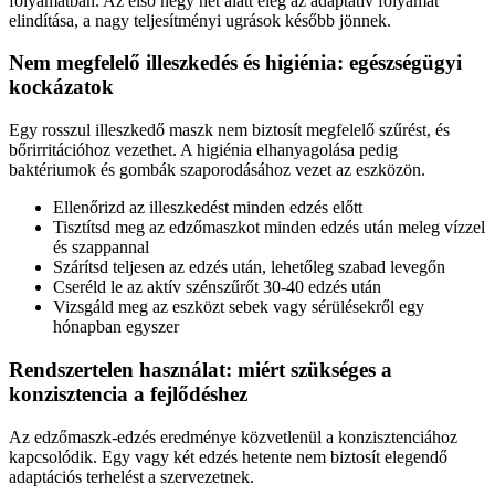
folyamatban. Az első négy hét alatt elég az adaptatív folyamat
elindítása, a nagy teljesítményi ugrások később jönnek.
Nem megfelelő illeszkedés és higiénia: egészségügyi
kockázatok
Egy rosszul illeszkedő maszk nem biztosít megfelelő szűrést, és
bőrirritációhoz vezethet. A higiénia elhanyagolása pedig
baktériumok és gombák szaporodásához vezet az eszközön.
Ellenőrizd az illeszkedést minden edzés előtt
Tisztítsd meg az edzőmaszkot minden edzés után meleg vízzel
és szappannal
Szárítsd teljesen az edzés után, lehetőleg szabad levegőn
Cseréld le az aktív szénszűrőt 30-40 edzés után
Vizsgáld meg az eszközt sebek vagy sérülésekről egy
hónapban egyszer
Rendszertelen használat: miért szükséges a
konzisztencia a fejlődéshez
Az edzőmaszk-edzés eredménye közvetlenül a konzisztenciához
kapcsolódik. Egy vagy két edzés hetente nem biztosít elegendő
adaptációs terhelést a szervezetnek.