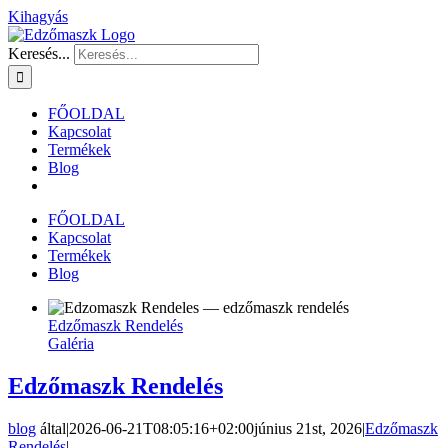
Kihagyás
Keresés...
FŐOLDAL
Kapcsolat
Termékek
Blog
FŐOLDAL
Kapcsolat
Termékek
Blog
Edzőmaszk Rendelés
Galéria
Edzőmaszk Rendelés
blog
által
|
2026-06-21T08:05:16+02:00
június 21st, 2026
|
Edzőmaszk
Rendelés
|