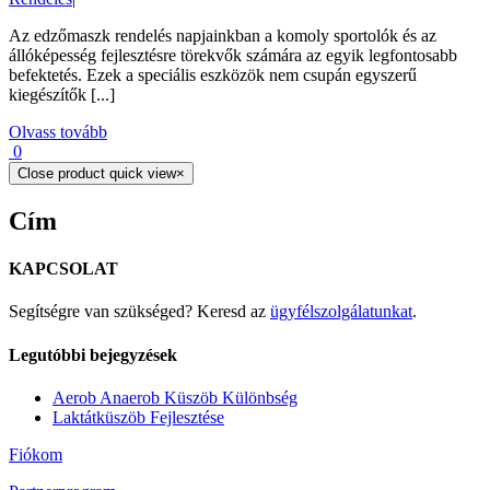
Az edzőmaszk rendelés napjainkban a komoly sportolók és az
állóképesség fejlesztésre törekvők számára az egyik legfontosabb
befektetés. Ezek a speciális eszközök nem csupán egyszerű
kiegészítők [...]
Olvass tovább
0
Close product quick view
×
Cím
KAPCSOLAT
Segítségre van szükséged? Keresd az
ügyfélszolgálatunkat
.
Legutóbbi bejegyzések
Aerob Anaerob Küszöb Különbség
Laktátküszöb Fejlesztése
Fiókom