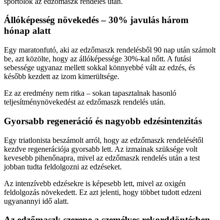
sportolók az edzőmaszk rendelés után.
Állóképesség növekedés – 30% javulás három
hónap alatt
Egy maratonfutó, aki az edzőmaszk rendelésből 90 nap után számolt
be, azt közölte, hogy az állóképessége 30%-kal nőtt. A futási
sebessége ugyanaz mellett sokkal könnyebbé vált az edzés, és
később kezdett az izom kimerültsége.
Ez az eredmény nem ritka – sokan tapasztalnak hasonló
teljesítménynövekedést az edzőmaszk rendelés után.
Gyorsabb regeneráció és nagyobb edzésintenzitás
Egy triatlonista beszámolt arról, hogy az edzőmaszk rendelésétől
kezdve regenerációja gyorsabb lett. Az izmainak szüksége volt
kevesebb pihenőnapra, mivel az edzőmaszk rendelés után a test
jobban tudta feldolgozni az edzéseket.
Az intenzívebb edzésekre is képesebb lett, mivel az oxigén
feldolgozás növekedett. Ez azt jelenti, hogy többet tudott edzeni
ugyanannyi idő alatt.
Az edzőmaszk szerepe a személyes rekorddöntésben