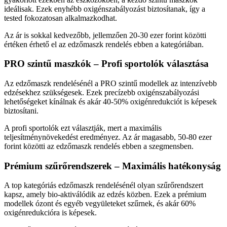
ideálisak. Ezek enyhébb oxigénszabályozást biztosítanak, így a
tested fokozatosan alkalmazkodhat.
Az ár is sokkal kedvezőbb, jellemzően 20-30 ezer forint közötti
értéken érhető el az edzőmaszk rendelés ebben a kategóriában.
PRO szintű maszkók – Profi sportolók választása
Az edzőmaszk rendelésénél a PRO szintű modellek az intenzívebb
edzésekhez szükségesek. Ezek precízebb oxigénszabályozási
lehetőségeket kínálnak és akár 40-50% oxigénredukciót is képesek
biztosítani.
A profi sportolók ezt választják, mert a maximális
teljesítménynövekedést eredményez. Az ár magasabb, 50-80 ezer
forint közötti az edzőmaszk rendelés ebben a szegmensben.
Prémium szűrőrendszerek – Maximális hatékonyság
A top kategóriás edzőmaszk rendelésénél olyan szűrőrendszert
kapsz, amely bio-aktiválódik az edzés közben. Ezek a prémium
modellek ózont és egyéb vegyületeket szűrnek, és akár 60%
oxigénredukcióra is képesek.