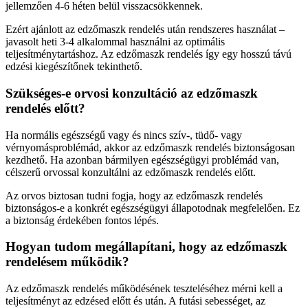
jellemzően 4-6 héten belül visszacsökkennek.
Ezért ajánlott az edzőmaszk rendelés után rendszeres használat –
javasolt heti 3-4 alkalommal használni az optimális
teljesítménytartáshoz. Az edzőmaszk rendelés így egy hosszú távú
edzési kiegészítőnek tekinthető.
Szükséges-e orvosi konzultáció az edzőmaszk
rendelés előtt?
Ha normális egészségű vagy és nincs szív-, tüdő- vagy
vérnyomásproblémád, akkor az edzőmaszk rendelés biztonságosan
kezdhető. Ha azonban bármilyen egészségügyi problémád van,
célszerű orvossal konzultálni az edzőmaszk rendelés előtt.
Az orvos biztosan tudni fogja, hogy az edzőmaszk rendelés
biztonságos-e a konkrét egészségügyi állapotodnak megfelelően. Ez
a biztonság érdekében fontos lépés.
Hogyan tudom megállapítani, hogy az edzőmaszk
rendelésem működik?
Az edzőmaszk rendelés működésének teszteléséhez mérni kell a
teljesítményt az edzésed előtt és után. A futási sebességet, az