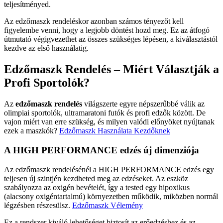
teljesítményed.
Az edzőmaszk rendeléskor azonban számos tényezőt kell
figyelembe venni, hogy a legjobb döntést hozd meg. Ez az átfogó
útmutató végigvezethet az összes szükséges lépésen, a kiválasztástól
kezdve az első használatig.
Edzőmaszk Rendelés – Miért Választják a
Profi Sportolók?
Az
edzőmaszk rendelés
világszerte egyre népszerűbbé válik az
olimpiai sportolók, ultramaratoni futók és profi edzők között. De
vajon miért van erre szükség, és milyen valódi előnyöket nyújtanak
ezek a maszkók?
Edzőmaszk Használata Kezdőknek
A HIGH PERFORMANCE edzés új dimenziója
Az edzőmaszk rendelésénél a HIGH PERFORMANCE edzés egy
teljesen új szintjén kezdheted meg az edzéseket. Az eszköz
szabályozza az oxigén bevételét, így a tested egy hipoxikus
(alacsony oxigéntartalmú) környezetben működik, miközben normál
légzésben részesülsz.
Edzőmaszk Vélemény
Ez a rendszer kiváló lehetőséget biztosít az erőedzéshez és az