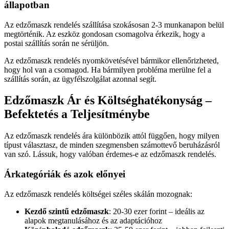
állapotban
Az edzőmaszk rendelés szállítása szokásosan 2-3 munkanapon belül
megtörténik. Az eszköz gondosan csomagolva érkezik, hogy a
postai szállítás során ne sérüljön.
Az edzőmaszk rendelés nyomkövetésével bármikor ellenőrizheted,
hogy hol van a csomagod. Ha bármilyen probléma merülne fel a
szállítás során, az ügyfélszolgálat azonnal segít.
Edzőmaszk Ár és Költséghatékonyság –
Befektetés a Teljesítménybe
Az edzőmaszk rendelés ára különbözik attól függően, hogy milyen
típust választasz, de minden szegmensben számottevő beruházásról
van szó. Lássuk, hogy valóban érdemes-e az edzőmaszk rendelés.
Árkategóriák és azok előnyei
Az edzőmaszk rendelés költségei széles skálán mozognak:
Kezdő szintű edzőmaszk
: 20-30 ezer forint – ideális az
alapok megtanulásához és az adaptációhoz