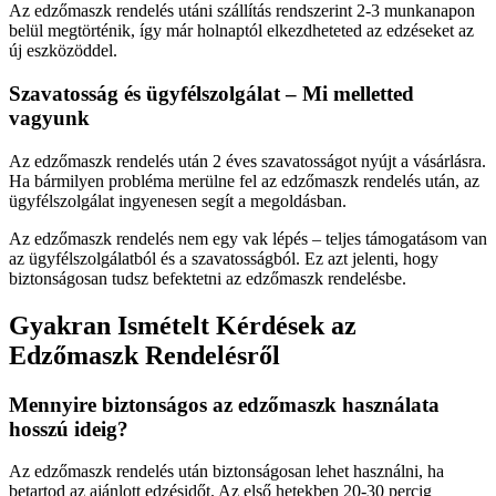
Az edzőmaszk rendelés utáni szállítás rendszerint 2-3 munkanapon
belül megtörténik, így már holnaptól elkezdheteted az edzéseket az
új eszközöddel.
Szavatosság és ügyfélszolgálat – Mi melletted
vagyunk
Az edzőmaszk rendelés után 2 éves szavatosságot nyújt a vásárlásra.
Ha bármilyen probléma merülne fel az edzőmaszk rendelés után, az
ügyfélszolgálat ingyenesen segít a megoldásban.
Az edzőmaszk rendelés nem egy vak lépés – teljes támogatásom van
az ügyfélszolgálatból és a szavatosságból. Ez azt jelenti, hogy
biztonságosan tudsz befektetni az edzőmaszk rendelésbe.
Gyakran Ismételt Kérdések az
Edzőmaszk Rendelésről
Mennyire biztonságos az edzőmaszk használata
hosszú ideig?
Az edzőmaszk rendelés után biztonságosan lehet használni, ha
betartod az ajánlott edzésidőt. Az első hetekben 20-30 percig