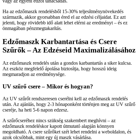
vagy az egyéni edzői tanácsadás.
Ha az edzőmaszk rendelésből 15-30% teljesítménynövekedés
származik, akkor gyorsabban éred el az edzési céljaidat. Ez azt
jelenti, hogy rövidebb idő alatt lehet elérni az eredményt – és ez
önmagában pénzmegtakarítás.
Edzőmaszk Karbantartása és Csere
Szűrők – Az Edzéseid Maximalizálásához
Az edzőmaszk rendelés után a gondos karbantartás a siker kulcsa.
Az eszköz megfelelő ápolása biztosítja, hogy hosszú ideig
megmaradjon az eredménysége.
UV szűrő csere – Mikor és hogyan?
Az UV szűrőt rendszeresen cserélni kell az edzőmaszk rendelés
után. Az ajánlás, hogy 2-3 hónaponként történjen meg az UV szűrő
cseréje, ha heti 5-6 napon edzesz.
A szűrőcseréhez nincs szükség szakembert meghívni – az
edzőmaszk rendeléskor kapott útmutató alapján könnyen
megoldható. A csere szűrőket szét lehet rendelni a weboldalon, és
azok olcsóbbak, mint egy új maszk vásárlása.