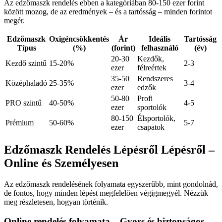
Az edzőmaszk rendelés ebben a kategóriában 80-150 ezer forint
között mozog, de az eredmények – és a tartósság – minden forintot
megér.
Edzőmaszk
Oxigéncsökkentés
Ár
Ideális
Tartósság
Típus
(%)
(forint)
felhasználó
(év)
20-30
Kezdők,
Kezdő szintű
15-20%
2-3
ezer
félreértek
35-50
Rendszeres
Középhaladó
25-35%
3-4
ezer
edzők
50-80
Profi
PRO szintű
40-50%
4-5
ezer
sportolók
80-150
Élsportolók,
Prémium
50-60%
5-7
ezer
csapatok
Edzőmaszk Rendelés Lépésről Lépésről –
Online és Személyesen
Az edzőmaszk rendelésének folyamata egyszerűbb, mint gondolnád,
de fontos, hogy minden lépést megfelelően végigmegyél. Nézzük
meg részletesen, hogyan történik.
Online rendelés folyamata – Gyors és biztonságos