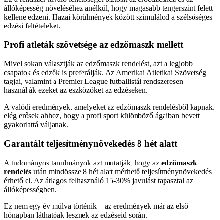
állóképesség növeléséhez anélkül, hogy magasabb tengerszint felett
kellene edzeni. Hazai körülmények között szimulálod a szélsőséges
edzési feltételeket.
Profi atleták szövetsége az edzőmaszk mellett
Mivel sokan választják az edzőmaszk rendelést, azt a legjobb
csapatok és edzők is preferálják. Az Amerikai Atletikai Szövetség
tagjai, valamint a Premier League futballistái rendszeresen
használják ezeket az eszközöket az edzéseken.
A valódi eredmények, amelyeket az edzőmaszk rendelésből kapnak,
elég erősek ahhoz, hogy a profi sport különböző ágaiban bevett
gyakorlattá váljanak.
Garantált teljesítménynövekedés 8 hét alatt
A tudományos tanulmányok azt mutatják, hogy az
edzőmaszk
rendelés
után mindössze 8 hét alatt mérhető teljesítménynövekedés
érhető el. Az átlagos felhasználó 15-30% javulást tapasztal az
állóképességben.
Ez nem egy év múlva történik – az eredmények már az első
hónapban láthatóak lesznek az edzéseid során.