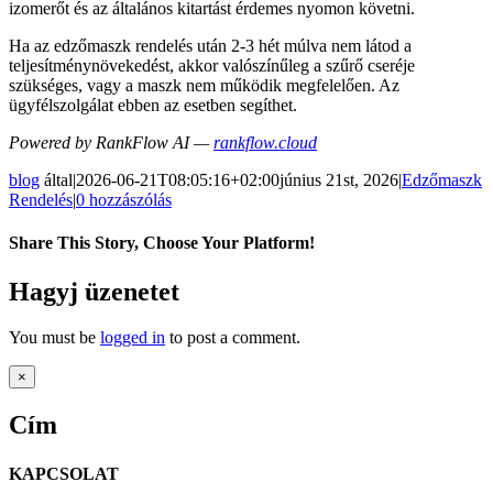
izomerőt és az általános kitartást érdemes nyomon követni.
Ha az edzőmaszk rendelés után 2-3 hét múlva nem látod a
teljesítménynövekedést, akkor valószínűleg a szűrő cseréje
szükséges, vagy a maszk nem működik megfelelően. Az
ügyfélszolgálat ebben az esetben segíthet.
Powered by RankFlow AI —
rankflow.cloud
blog
által
|
2026-06-21T08:05:16+02:00
június 21st, 2026
|
Edzőmaszk
Rendelés
|
0 hozzászólás
Share This Story, Choose Your Platform!
Facebook
Twitter
Reddit
LinkedIn
Pinterest
Email:
Hagyj üzenetet
You must be
logged in
to post a comment.
Close
×
product
quick
Cím
view
KAPCSOLAT