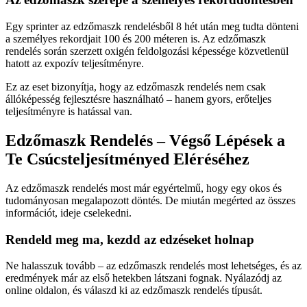
Egy sprinter az edzőmaszk rendelésből 8 hét után meg tudta dönteni
a személyes rekordjait 100 és 200 méteren is. Az edzőmaszk
rendelés során szerzett oxigén feldolgozási képessége közvetlenül
hatott az expozív teljesítményre.
Ez az eset bizonyítja, hogy az edzőmaszk rendelés nem csak
állóképesség fejlesztésre használható – hanem gyors, erőteljes
teljesítményre is hatással van.
Edzőmaszk Rendelés – Végső Lépések a
Te Csúcsteljesítményed Eléréséhez
Az edzőmaszk rendelés most már egyértelmű, hogy egy okos és
tudományosan megalapozott döntés. De miután megérted az összes
információt, ideje cselekedni.
Rendeld meg ma, kezdd az edzéseket holnap
Ne halasszuk tovább – az edzőmaszk rendelés most lehetséges, és az
eredmények már az első hetekben látszani fognak. Nyálazódj az
online oldalon, és válaszd ki az edzőmaszk rendelés típusát.