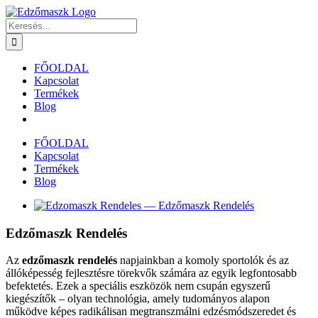
Kihagyás
Keresés...
FŐOLDAL
Kapcsolat
Termékek
Blog
FŐOLDAL
Kapcsolat
Termékek
Blog
View
Larger
Image
Edzőmaszk Rendelés
Az
edzőmaszk rendelés
napjainkban a komoly sportolók és az
állóképesség fejlesztésre törekvők számára az egyik legfontosabb
befektetés. Ezek a speciális eszközök nem csupán egyszerű
kiegészítők – olyan technológia, amely tudományos alapon
működve képes radikálisan megtranszmálni edzésmódszeredet és