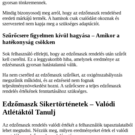
gyorsan tönkremennek.
Mindig bizonyosodj meg arról, hogy az edzőmaszk rendelésed
eredeti márkájú termék. A hamisok csak csalódást okoznak és
szervezeted nem kapja meg a szükséges adaptációt.
Szűrőcsere figyelmen kívül hagyása – Amikor a
hatékonyság csökken
Sok felhasználó elfelejti, hogy az edzőmaszk rendelés után szűrőt
kell cserélni. Ez a leggyakoribb hiba, amelynek eredménye az
edzésmaszk gyorsan hatástalanná válik.
Ha nem cseréled az edzőmaszk szűrőket, az oxigénszabályozás
megszűnik működni, és az edzéseid nem fognak
teljesítménynövekedést hozni. A szűrőcsere a teljes edzőmaszk
rendelés értékének fenntartásához szükséges.
Edzőmaszk Sikertörténetek – Valódi
Atlétáktól Tanulj
Az edzőmaszk rendelés valódi értékét a felhasználók tapasztalataiból
lehet megtudni. Nézzük meg, milyen eredményeket értek el valódi