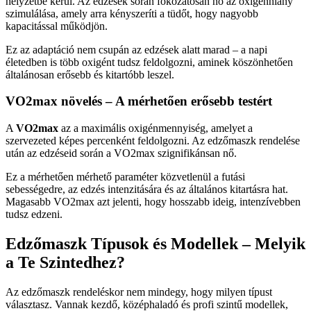
helyzetbe kerül. Az edzések során fokozatosan nő az oxigénhiány
szimulálása, amely arra kényszeríti a tüdőt, hogy nagyobb
kapacitással működjön.
Ez az adaptáció nem csupán az edzések alatt marad – a napi
életedben is több oxigént tudsz feldolgozni, aminek köszönhetően
általánosan erősebb és kitartóbb leszel.
VO2max növelés – A mérhetően erősebb testért
A
VO2max
az a maximális oxigénmennyiség, amelyet a
szervezeted képes percenként feldolgozni. Az edzőmaszk rendelése
után az edzéseid során a VO2max szignifikánsan nő.
Ez a mérhetően mérhető paraméter közvetlenül a futási
sebességedre, az edzés intenzitására és az általános kitartásra hat.
Magasabb VO2max azt jelenti, hogy hosszabb ideig, intenzívebben
tudsz edzeni.
Edzőmaszk Típusok és Modellek – Melyik
a Te Szintedhez?
Az edzőmaszk rendeléskor nem mindegy, hogy milyen típust
választasz. Vannak kezdő, középhaladó és profi szintű modellek,