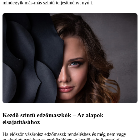
mindegyik más-más szintű teljesítményt nyújt.
Kezdő szintű edzőmaszkók – Az alapok
elsajátításához
Ha először vásárolsz edzőmaszk rendeléshez és még nem vagy
gyakorlott ezekben az eszközökben, a kezdő szintű maszkók