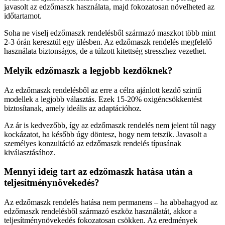
javasolt az edzőmaszk használata, majd fokozatosan növelheted az
időtartamot.
Soha ne viselj edzőmaszk rendelésből származó maszkot több mint
2-3 órán keresztül egy ülésben. Az edzőmaszk rendelés megfelelő
használata biztonságos, de a túlzott kitettség stresszhez vezethet.
Melyik edzőmaszk a legjobb kezdőknek?
Az edzőmaszk rendelésből az erre a célra ajánlott kezdő szintű
modellek a legjobb választás. Ezek 15-20% oxigéncsökkentést
biztosítanak, amely ideális az adaptációhoz.
Az ár is kedvezőbb, így az edzőmaszk rendelés nem jelent túl nagy
kockázatot, ha később úgy döntesz, hogy nem tetszik. Javasolt a
személyes konzultáció az edzőmaszk rendelés típusának
kiválasztásához.
Mennyi ideig tart az edzőmaszk hatása után a
teljesítménynövekedés?
Az edzőmaszk rendelés hatása nem permanens – ha abbahagyod az
edzőmaszk rendelésből származó eszköz használatát, akkor a
teljesítménynövekedés fokozatosan csökken. Az eredmények