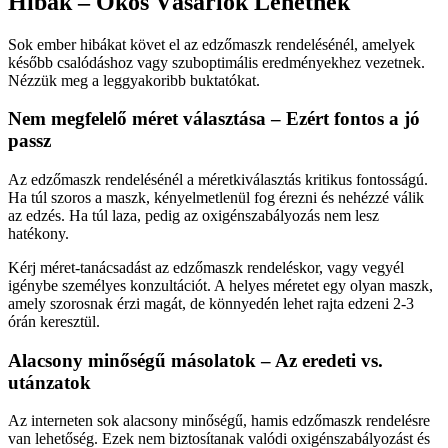
Hibák – Okos Vásárlók Lehetnek
Sok ember hibákat követ el az edzőmaszk rendelésénél, amelyek
később csalódáshoz vagy szuboptimális eredményekhez vezetnek.
Nézzük meg a leggyakoribb buktatókat.
Nem megfelelő méret választása – Ezért fontos a jó
passz
Az edzőmaszk rendelésénél a méretkiválasztás kritikus fontosságú.
Ha túl szoros a maszk, kényelmetlenül fog érezni és nehézzé válik
az edzés. Ha túl laza, pedig az oxigénszabályozás nem lesz
hatékony.
Kérj méret-tanácsadást az edzőmaszk rendeléskor, vagy vegyél
igénybe személyes konzultációt. A helyes méretet egy olyan maszk,
amely szorosnak érzi magát, de könnyedén lehet rajta edzeni 2-3
órán keresztül.
Alacsony minőségű másolatok – Az eredeti vs.
utánzatok
Az interneten sok alacsony minőségű, hamis edzőmaszk rendelésre
van lehetőség. Ezek nem biztosítanak valódi oxigénszabályozást és