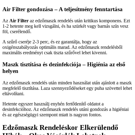
Air Filter gondozása – A teljesítmény fenntartása
Az
Air Filter
az edzőmaszk rendelés után kritikus komponens. Ezt
1-2 hetente meg kell vizsgálni, és ha szürkét vagy barnás szín vesz
föl, cserélendő.
A szűrő cseréje 2-3 perc, és ez garantálja, hogy az
oxigénszabályozás optimális marad. Az edzőmaszk rendelésből
maximális eredményt csak tiszta szűrővel lehet kivenni.
Maszk tisztítása és dezinfekciója – Higiénia az első
helyen
Az edzőmaszk rendelés után minden használat után ajánlott a maszk
megfelelő tisztítása. Laza szennyeződéseket egy puha szövettel lehet
eltávolítani.
Hetente egyszer használj enyhén fertőtlenítő oldatot a
desinfekcióhoz. Az edzőmaszk rendelés utáni gondozás a higiéniai
és az egészségügyi szempont miatt is nagyon fontos.
Edzőmaszk Rendeléskor Elkerülendő