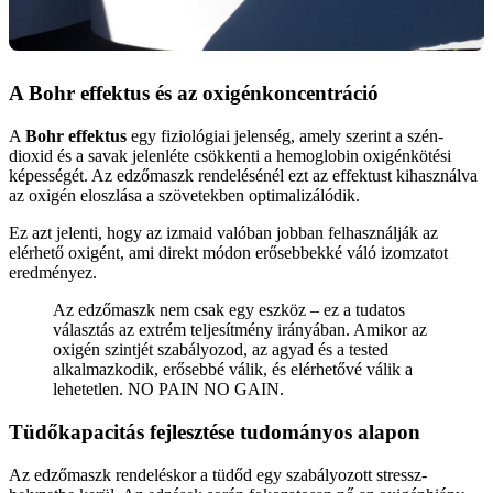
A Bohr effektus és az oxigénkoncentráció
A
Bohr effektus
egy fiziológiai jelenség, amely szerint a szén-
dioxid és a savak jelenléte csökkenti a hemoglobin oxigénkötési
képességét. Az edzőmaszk rendelésénél ezt az effektust kihasználva
az oxigén eloszlása a szövetekben optimalizálódik.
Ez azt jelenti, hogy az izmaid valóban jobban felhasználják az
elérhető oxigént, ami direkt módon erősebbekké váló izomzatot
eredményez.
Az edzőmaszk nem csak egy eszköz – ez a tudatos
választás az extrém teljesítmény irányában. Amikor az
oxigén szintjét szabályozod, az agyad és a tested
alkalmazkodik, erősebbé válik, és elérhetővé válik a
lehetetlen. NO PAIN NO GAIN.
Tüdőkapacitás fejlesztése tudományos alapon
Az edzőmaszk rendeléskor a tüdőd egy szabályozott stressz-