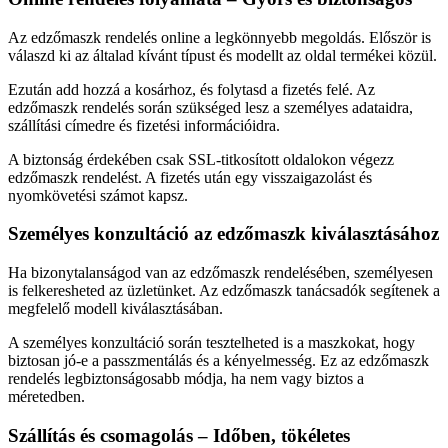
Az edzőmaszk rendelés online a legkönnyebb megoldás. Először is
válaszd ki az általad kívánt típust és modellt az oldal termékei közül.
Ezután add hozzá a kosárhoz, és folytasd a fizetés felé. Az
edzőmaszk rendelés során szükséged lesz a személyes adataidra,
szállítási címedre és fizetési információidra.
A biztonság érdekében csak SSL-titkosított oldalokon végezz
edzőmaszk rendelést. A fizetés után egy visszaigazolást és
nyomkövetési számot kapsz.
Személyes konzultáció az edzőmaszk kiválasztásához
Ha bizonytalanságod van az edzőmaszk rendelésében, személyesen
is felkeresheted az üzletünket. Az edzőmaszk tanácsadók segítenek a
megfelelő modell kiválasztásában.
A személyes konzultáció során tesztelheted is a maszkokat, hogy
biztosan jó-e a passzmentálás és a kényelmesség. Ez az edzőmaszk
rendelés legbiztonságosabb módja, ha nem vagy biztos a
méretedben.
Szállítás és csomagolás – Időben, tökéletes