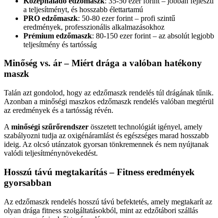
Középhaladó edzőmaszk
: 35-50 ezer forint – jobban fejleszti
a teljesítményt, és hosszabb élettartamú
PRO edzőmaszk
: 50-80 ezer forint – profi szintű
eredmények, professzionális alkalmazásokhoz
Prémium edzőmaszk
: 80-150 ezer forint – az absolút legjobb
teljesítmény és tartósság
Minőség vs. ár – Miért drága a valóban hatékony
maszk
Talán azt gondolod, hogy az edzőmaszk rendelés túl drágának tűnik.
Azonban a minőségi maszkos edzőmaszk rendelés valóban megtérül
az eredmények és a tartósság révén.
A
minőségi szűrőrendszer
összetett technológiát igényel, amely
szabályozni tudja az oxigénáramlást és egészséges marad hosszabb
ideig. Az olcsó utánzatok gyorsan tönkremennek és nem nyújtanak
valódi teljesítménynövekedést.
Hosszú távú megtakarítás – Fitness eredmények
gyorsabban
Az edzőmaszk rendelés hosszú távú befektetés, amely megtakarít az
olyan drága fitness szolgáltatásokból, mint az edzőtábori szállás