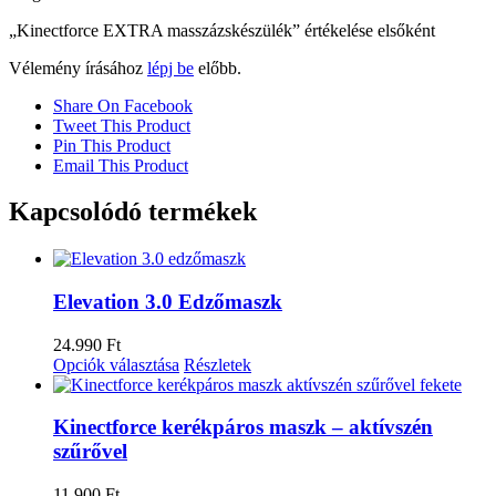
„Kinectforce EXTRA masszázskészülék” értékelése elsőként
Vélemény írásához
lépj be
előbb.
Share On Facebook
Tweet This Product
Pin This Product
Email This Product
Kapcsolódó termékek
Elevation 3.0 Edzőmaszk
24.990
Ft
Opciók választása
Részletek
Kinectforce kerékpáros maszk – aktívszén
szűrővel
11.900
Ft