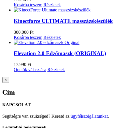
Kosárba teszem
Részletek
Kinectforce ULTIMATE masszázskészülék
300.000
Ft
Kosárba teszem
Részletek
Elevation 2.0 Edzőmaszk (ORIGINAL)
17.990
Ft
Opciók választása
Részletek
Close
×
product
quick
Cím
view
KAPCSOLAT
Segítségre van szükséged? Keresd az
ügyfélszolgálatunkat
.
Legutóbbi bejegyzések