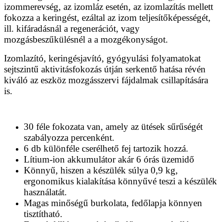
izommerevség, az izomláz esetén, az izomlazítás mellett
fokozza a keringést, ezáltal az izom teljesítőképességét,
ill. kifáradásnál a regenerációt, vagy
mozgásbeszűkülésnél a a mozgékonyságot.
Izomlazító, keringésjavító, gyógyulási folyamatokat
sejtszintű aktivitásfokozás útján serkentő hatása révén
kiváló az eszköz mozgásszervi fájdalmak csillapítására
is.
30
féle fokozata van, amely az ütések sűrűségét
szabályozza percenként.
6 db különféle cserélhető fej tartozik hozzá.
Lítium-ion akkumulátor akár 6 órás üzemidő
Könnyű, hiszen a készülék súlya 0,9 kg,
ergonomikus kialakítása könnyűvé teszi a készülék
használatát.
Magas minőségű burkolata, fedőlapja könnyen
tisztítható.