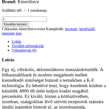
Brand:
Kinectforce
Szállítási idő: ~ 1 munkanap.
Kinectforce
EXTRA
Kosárba teszem
masszázskészülék
Cikkszám:
kinectforce-extra
Kategóriák:
increase
,
kiegészítő
,
mennyiség
massage gun
Leírás
További információk
Vélemények (0)
Leírás
Egy új, vibrációs, akkumulátoros masszázskészülék. A
felhasználóbarát és modern megjelenés mellett
kiemelkedő minőséget biztosít a termékben a K-F.
technológia. Ez lehetővé teszi, hogy kezelések közben a
készülék 4800 db ütést tudjon kiadni magából
percenként. Ez kiváló, hiszen a kötőszövetben,
izomban, szalagokban lévő szöveti receptorok számára
ideális ingereket biztosít pl. az izomfeszesség,