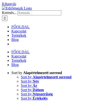
Kihagyás
Keresés...
FŐOLDAL
Kapcsolat
Termékek
Blog
FŐOLDAL
Kapcsolat
Termékek
Blog
Sort by
Alapértelmezett sorrend
Sort by
Alapértelmezett sorrend
Sort by
Név
Sort by
Ár
Sort by
Dátum
Sort by
Népszerűség
Sort by
Értékelés