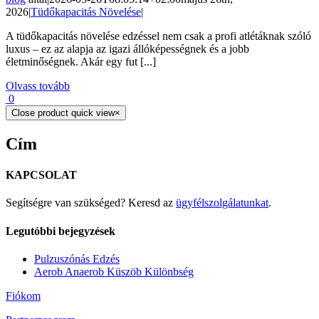
2026
|
Tüdőkapacitás Növelése
|
A tüdőkapacitás növelése edzéssel nem csak a profi atlétáknak szóló
luxus – ez az alapja az igazi állóképességnek és a jobb
életminőségnek. Akár egy fut [...]
Olvass tovább
0
Close product quick view
×
Cím
KAPCSOLAT
Segítségre van szükséged? Keresd az
ügyfélszolgálatunkat
.
Legutóbbi bejegyzések
Pulzuszónás Edzés
Aerob Anaerob Küszöb Különbség
Fiókom