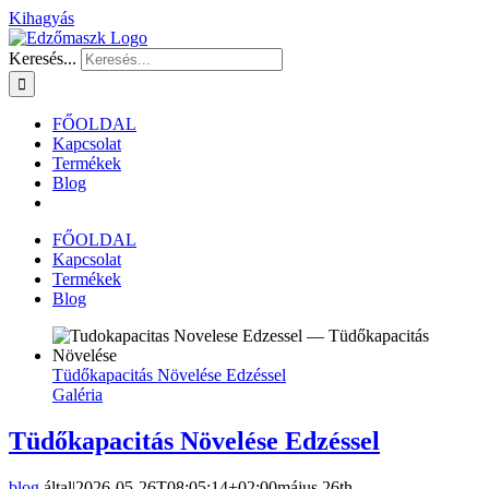
Kihagyás
Keresés...
FŐOLDAL
Kapcsolat
Termékek
Blog
FŐOLDAL
Kapcsolat
Termékek
Blog
Tüdőkapacitás Növelése Edzéssel
Galéria
Tüdőkapacitás Növelése Edzéssel
blog
által
|
2026-05-26T08:05:14+02:00
május 26th,