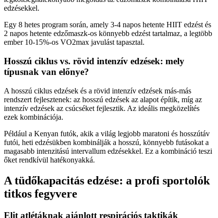
edzésekkel.
Egy 8 hetes program során, amely 3-4 napos hetente HIIT edzést és
2 napos hetente edzőmaszk-os könnyebb edzést tartalmaz, a legtöbb
ember 10-15%-os VO2max javulást tapasztal.
Hosszú ciklus vs. rövid intenzív edzések: mely
típusnak van előnye?
A hosszú ciklus edzések és a rövid intenzív edzések más-más
rendszert fejlesztenek: az hosszú edzések az alapot építik, míg az
intenzív edzések az csúcséket fejlesztik. Az ideális megközelítés
ezek kombinációja.
Például a Kenyan futók, akik a világ legjobb maratoni és hosszútáv
futói, heti edzésükben kombinálják a hosszú, könnyebb futásokat a
magasabb intenzitású intervallum edzésekkel. Ez a kombináció teszi
őket rendkívül hatékonyakká.
A tüdőkapacitás edzése: a profi sportolók
titkos fegyvere
Elit atlétáknak ajánlott respirációs taktikák