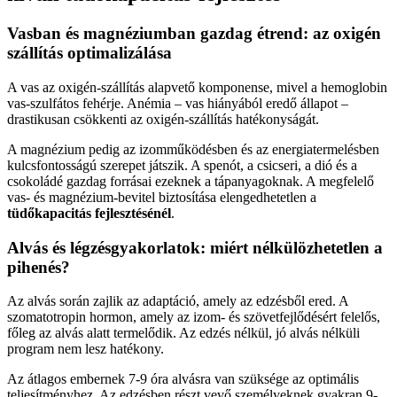
Vasban és magnéziumban gazdag étrend: az oxigén
szállítás optimalizálása
A vas az oxigén-szállítás alapvető komponense, mivel a hemoglobin
vas-szulfátos fehérje. Anémia – vas hiányából eredő állapot –
drastikusan csökkenti az oxigén-szállítás hatékonyságát.
A magnézium pedig az izomműködésben és az energiatermelésben
kulcsfontosságú szerepet játszik. A spenót, a csicseri, a dió és a
csokoládé gazdag forrásai ezeknek a tápanyagoknak. A megfelelő
vas- és magnézium-bevitel biztosítása elengedhetetlen a
tüdőkapacitás fejlesztésénél
.
Alvás és légzésgyakorlatok: miért nélkülözhetetlen a
pihenés?
Az alvás során zajlik az adaptáció, amely az edzésből ered. A
szomatotropin hormon, amely az izom- és szövetfejlődésért felelős,
főleg az alvás alatt termelődik. Az edzés nélkül, jó alvás nélküli
program nem lesz hatékony.
Az átlagos embernek 7-9 óra alvásra van szüksége az optimális
teljesítményhez. Az edzésben részt vevő személyeknek gyakran 9-