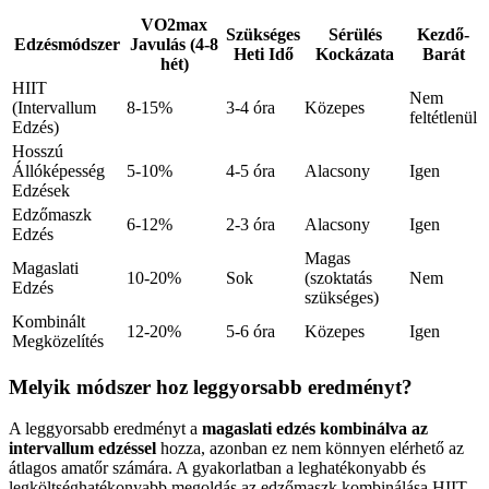
VO2max
Szükséges
Sérülés
Kezdő-
Edzésmódszer
Javulás (4-8
Heti Idő
Kockázata
Barát
hét)
HIIT
Nem
(Intervallum
8-15%
3-4 óra
Közepes
feltétlenül
Edzés)
Hosszú
Állóképesség
5-10%
4-5 óra
Alacsony
Igen
Edzések
Edzőmaszk
6-12%
2-3 óra
Alacsony
Igen
Edzés
Magas
Magaslati
10-20%
Sok
(szoktatás
Nem
Edzés
szükséges)
Kombinált
12-20%
5-6 óra
Közepes
Igen
Megközelítés
Melyik módszer hoz leggyorsabb eredményt?
A leggyorsabb eredményt a
magaslati edzés kombinálva az
intervallum edzéssel
hozza, azonban ez nem könnyen elérhető az
átlagos amatőr számára. A gyakorlatban a leghatékonyabb és
legköltséghatékonyabb megoldás az edzőmaszk kombinálása HIIT