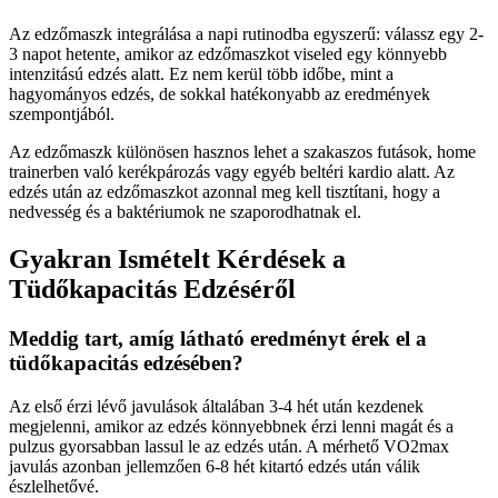
Az edzőmaszk integrálása a napi rutinodba egyszerű: válassz egy 2-
3 napot hetente, amikor az edzőmaszkot viseled egy könnyebb
intenzitású edzés alatt. Ez nem kerül több időbe, mint a
hagyományos edzés, de sokkal hatékonyabb az eredmények
szempontjából.
Az edzőmaszk különösen hasznos lehet a szakaszos futások, home
trainerben való kerékpározás vagy egyéb beltéri kardio alatt. Az
edzés után az edzőmaszkot azonnal meg kell tisztítani, hogy a
nedvesség és a baktériumok ne szaporodhatnak el.
Gyakran Ismételt Kérdések a
Tüdőkapacitás Edzéséről
Meddig tart, amíg látható eredményt érek el a
tüdőkapacitás edzésében?
Az első érzi lévő javulások általában 3-4 hét után kezdenek
megjelenni, amikor az edzés könnyebbnek érzi lenni magát és a
pulzus gyorsabban lassul le az edzés után. A mérhető VO2max
javulás azonban jellemzően 6-8 hét kitartó edzés után válik
észlelhetővé.