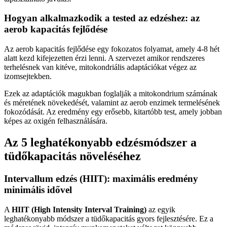
Hogyan alkalmazkodik a tested az edzéshez: az
aerob kapacitás fejlődése
Az aerob kapacitás fejlődése egy fokozatos folyamat, amely 4-8 hét
alatt kezd kifejezetten érzi lenni. A szervezet amikor rendszeres
terhelésnek van kitéve, mitokondriális adaptációkat végez az
izomsejtekben.
Ezek az adaptációk magukban foglalják a mitokondrium számának
és méretének növekedését, valamint az aerob enzimek termelésének
fokozódását. Az eredmény egy erősebb, kitartóbb test, amely jobban
képes az oxigén felhasználására.
Az 5 leghatékonyabb edzésmódszer a
tüdőkapacitás növeléséhez
Intervallum edzés (HIIT): maximális eredmény
minimális idővel
A
HIIT (High Intensity Interval Training)
az egyik
leghatékonyabb módszer a tüdőkapacitás gyors fejlesztésére. Ez a