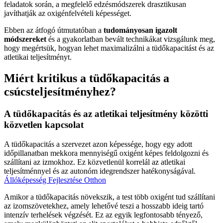
feladatok során, a megfelelő edzésmódszerek drasztikusan
javíthatják az oxigénfelvételi képességet.
Ebben az átfogó útmutatóban a
tudományosan igazolt
módszereket
és a gyakorlatban bevált technikákat vizsgálunk meg,
hogy megértsük, hogyan lehet maximalizálni a tüdőkapacitást és az
atletikai teljesítményt.
Miért kritikus a tüdőkapacitás a
csúcsteljesítményhez?
A tüdőkapacitás és az atletikai teljesítmény közötti
közvetlen kapcsolat
A tüdőkapacitás a szervezet azon képessége, hogy egy adott
időpillanatban mekkora mennyiségű oxigént képes feldolgozni és
szállítani az izmokhoz. Ez közvetlenül korrelál az atletikai
teljesítménnyel és az autonóm idegrendszer hatékonyságával.
Állóképesség Fejlesztése Otthon
Amikor a tüdőkapacitás növekszik, a test több oxigént tud szállítani
az izomszövetekhez, amely lehetővé teszi a hosszabb ideig tartó
intenzív terhelések végzését. Ez az egyik legfontosabb tényező,