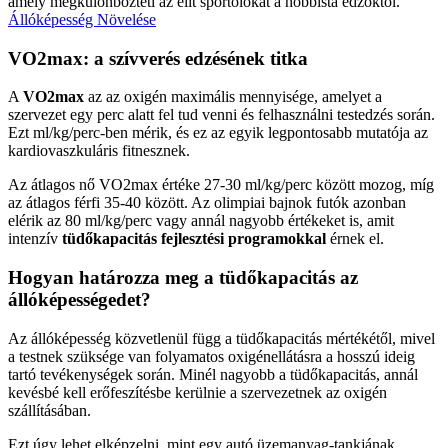
amely megkülönbözteti az elit sportolókat a hobbista edzőktől.
Állóképesség Növelése
VO2max: a szívverés edzésének titka
A
VO2max
az az oxigén maximális mennyisége, amelyet a
szervezet egy perc alatt fel tud venni és felhasználni testedzés során.
Ezt ml/kg/perc-ben mérik, és ez az egyik legpontosabb mutatója az
kardiovaszkuláris fitnesznek.
Az átlagos nő VO2max értéke 27-30 ml/kg/perc között mozog, míg
az átlagos férfi 35-40 között. Az olimpiai bajnok futók azonban
elérik az 80 ml/kg/perc vagy annál nagyobb értékeket is, amit
intenzív
tüdőkapacitás fejlesztési programokkal
érnek el.
Hogyan határozza meg a tüdőkapacitás az
állóképességedet?
Az állóképesség közvetlenül függ a tüdőkapacitás mértékétől, mivel
a testnek szüksége van folyamatos oxigénellátásra a hosszú ideig
tartó tevékenységek során. Minél nagyobb a tüdőkapacitás, annál
kevésbé kell erőfeszítésbe kerülnie a szervez­etnek az oxigén
szállításában.
Ezt úgy lehet elképzelni, mint egy autó üzemanyag-tankjának