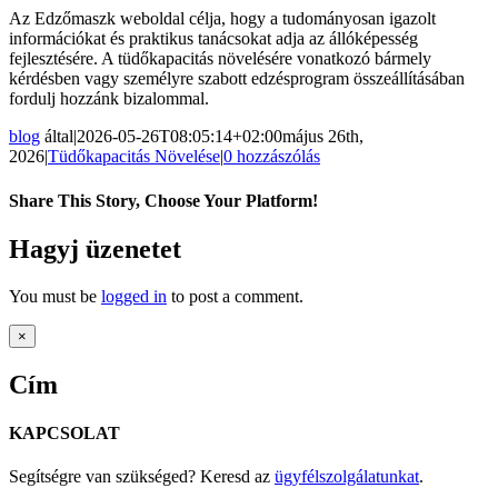
Az Edzőmaszk weboldal célja, hogy a tudományosan igazolt
információkat és praktikus tanácsokat adja az állóképesség
fejlesztésére. A tüdőkapacitás növelésére vonatkozó bármely
kérdésben vagy személyre szabott edzésprogram összeállításában
fordulj hozzánk bizalommal.
blog
által
|
2026-05-26T08:05:14+02:00
május 26th,
2026
|
Tüdőkapacitás Növelése
|
0 hozzászólás
Share This Story, Choose Your Platform!
Facebook
Twitter
Reddit
LinkedIn
Pinterest
Email:
Hagyj üzenetet
You must be
logged in
to post a comment.
Close
×
product
quick
Cím
view
KAPCSOLAT
Segítségre van szükséged? Keresd az
ügyfélszolgálatunkat
.