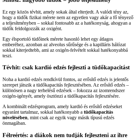
Ez egy közös tévhit, amely sokak által elterjedt. A valódi tény az,
hogy a tüdők fizikai mérete nem az egyetlen vagy akár a fő tényező
a teljesítményben – sokkal fontosabb az a hatékonyság, ahogyan a
tüdők feldolgozzák az oxigént.
Egy élsportoló tüdőinek mérete hasonló lehet egy átlagos
emberéhez, azonban az alveolus sűrűsége és a kapilláris hálózat
sokkal kiterjedtebb, ami az oxigén-felvételt sokkal hatékonyabbá
teszi.
Tévhit: csak kardió edzés fejleszti a tüdőkapacitást
Noha a kardió edzés rendkívül fontos, az erősítő edzés is jelentős
szerepet játszik a tüdőkapacitás fejlesztésében. Az erősítő edzés –
különösen a nagy terhelésű edzések – fokozza az izomrendszer
oxigén-igényét, amely ösztönzi a tüdőkapacitás fejlesztésére.
A kombinált edzésprogram, amely kardió és erősítő edzéseket
egyaránt tartalmaz, sokkal hatékonyabb a
tüdőkapacitás
növelésében
, mint csak az egyik vagy másik típusú edzés
önmagában.
Félreértés: a diákok nem tudják fejleszteni az ihre