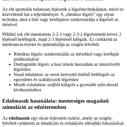
Az elit sportolók tudatosan fejlesztik a légzéstechnikájukat, mivel ez
közvetlenül hat a teljesítményre. A „ritmikus légzés” egy olyan
technika, ahol a futó vagy kerékpáros szinkronizálja a légzését az
ütésével.
Például sok elit maratonista 2-2-3 vagy 2-3-2 légzésmintát követ: 2
lépésnél belélegzik, majd 2-3 lépésénél kilégzik. Ez csökkenti az
intolerancia-érzetet és optimalizálja az oxigén-felvételt.
Ritmikus légzés: szinkronizálás az ütésekkel vagy kerékpár
pedálozásával
Diafragmális légzés: a hasi izmok használata az intenzívebb
légzéshez
Nasal inhalation: az orron keresztül történő belélegzés az
egyenletes és szabályozott légzéshez
Mouth exhalation: szájból kilégzés a gyorsabb szén-dioxid
kiválasztásához
Edzőmaszk használata: mesterséges magaslati
szimuláció az edzőteremben
Az
edzőmaszk
egy olyan fejlesztett eszköz, amely az oxigén-
felvételt csökkenti az inhalációs és exhalációs ellenállás fokozásával.