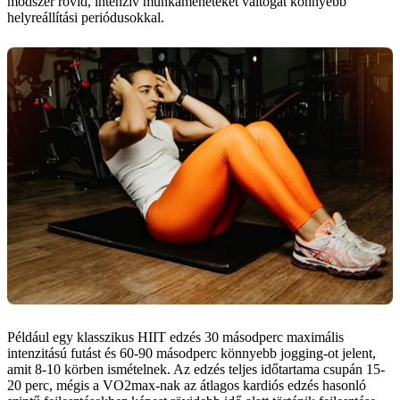
módszer rövid, intenzív munkamenet­eket váltogat könnyebb
helyreállítási periódusokkal.
Például egy klasszikus HIIT edzés 30 másodperc maximális
intenzitású futást és 60-90 másodperc könnyebb jogging-ot jelent,
amit 8-10 körben ismételnek. Az edzés teljes időtartama csupán 15-
20 perc, mégis a VO2max-nak az átlagos kardiós edzés hasonló