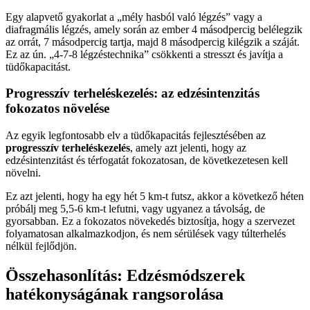
Egy alapvető gyakorlat a „mély hasból való légzés” vagy a
diafragmális légzés, amely során az ember 4 másodpercig belélegzik
az orrát, 7 másodpercig tartja, majd 8 másodpercig kilégzik a száját.
Ez az ún. „4-7-8 légzéstechnika” csökkenti a stresszt és javítja a
tüdőkapacitást.
Progresszív terheléskezelés: az edzésintenzitás
fokozatos növelése
Az egyik legfontosabb elv a tüdőkapacitás fejlesztésében az
progresszív terheléskezelés
, amely azt jelenti, hogy az
edzésintenzitást és térfogatát fokozatosan, de következetesen kell
növelni.
Ez azt jelenti, hogy ha egy hét 5 km-t futsz, akkor a következő héten
próbálj meg 5,5-6 km-t lefutni, vagy ugyanez a távolság, de
gyorsabban. Ez a fokozatos növekedés biztosítja, hogy a szervezet
folyamatosan alkalmazkodjon, és nem sérülések vagy túlterhelés
nélkül fejlődjön.
Összehasonlítás: Edzésmódszerek
hatékonyságának rangsorolása