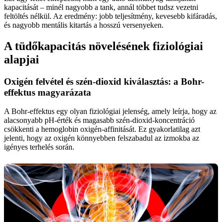
kapacitását – minél nagyobb a tank, annál többet tudsz vezetni
feltöltés nélkül. Az eredmény: jobb teljesítmény, kevesebb kifáradás,
és nagyobb mentális kitartás a hosszú versenyeken.
A tüdőkapacitás növelésének fiziológiai
alapjai
Oxigén felvétel és szén-dioxid kiválasztás: a Bohr-
effektus magyarázata
A Bohr-effektus egy olyan fiziológiai jelenség, amely leírja, hogy az
alacsonyabb pH-érték és magasabb szén-dioxid-koncentráció
csökkenti a hemoglobin oxigén-affinitását. Ez gyakorlatilag azt
jelenti, hogy az oxigén könnyebben felszabadul az izmokba az
igényes terhelés során.