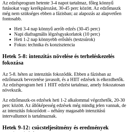
Az edzésprogram hetente 3-4 napot tartalmaz, főleg könnyű
futásokat vagy kerékpározást, 30-45 perc között. Az edzőmaszk
még nem szükséges ebben a fázisban; az alapozás az alapvetően
fontosabb.
Heti 3-4 nap könnyű aerób edzés (30-45 perc)
Napi diafragmális légzésgyakorlatok (10 perc)
Heti 1-2 nap könnyebb erősítés (testzsúrok)
Fokus: technika és konzisztencia
Hetek 5-8: intenzitás növelése és terheléskezelés
fokozása
Az 5-8. héten az intenzitás fokozódik. Ebben a fázisban az
edzőmaszk bevezetése javasolt, és a HIIT edzések is elkezdhetők.
Az edzésprogram heti 1 HIIT edzést tartalmaz, amely fokozatosan
növekszik.
Az edzőmaszk-os edzések heti 1-2 alkalommal végezhetők, 20-30
perc között. Az állóképesség edzések még mindig jelen vannak, de
az intenzitás fokozódott – néhány magasabb intenzitású
intervallumot is tartalmaznak.
Hetek 9-12: csúcsteljesítmény és eredmények