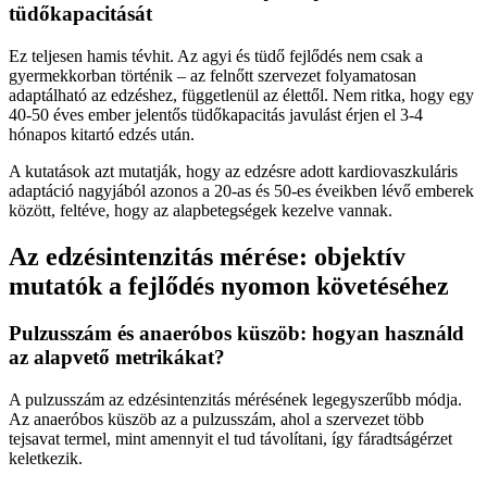
tüdőkapacitását
Ez teljesen hamis tévhit. Az agyi és tüdő fejlődés nem csak a
gyermekkorban történik – az felnőtt szervezet folyamatosan
adaptálható az edzéshez, függetlenül az élettől. Nem ritka, hogy egy
40-50 éves ember jelentős tüdőkapacitás javulást érjen el 3-4
hónapos kitartó edzés után.
A kutatások azt mutatják, hogy az edzésre adott kardiovaszkuláris
adaptáció nagyjából azonos a 20-as és 50-es éveikben lévő emberek
között, feltéve, hogy az alapbetegségek kezelve vannak.
Az edzésintenzitás mérése: objektív
mutatók a fejlődés nyomon követéséhez
Pulzusszám és anaeróbos küszöb: hogyan használd
az alapvető metrikákat?
A pulzusszám az edzésintenzitás mérésének legegyszerűbb módja.
Az anaeróbos küszöb az a pulzusszám, ahol a szervezet több
tejsavat termel, mint amennyit el tud távolítani, így fáradtságérzet
keletkezik.