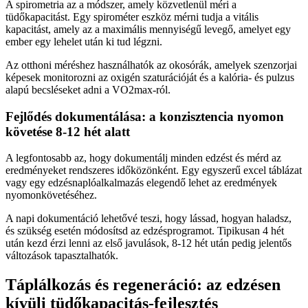
A spirometria az a módszer, amely közvetlenül méri a
tüdőkapacitást. Egy spirométer eszköz mérni tudja a vitális
kapacitást, amely az a maximális mennyiségű levegő, amelyet egy
ember egy lehelet után ki tud légzni.
Az otthoni méréshez használhatók az okosórák, amelyek szenzorjai
képesek monitorozni az oxigén szaturációját és a kalória- és pulzus
alapú becsléseket adni a VO2max-ról.
Fejlődés dokumentálása: a konzisztencia nyomon
követése 8-12 hét alatt
A legfontosabb az, hogy dokumentálj minden edzést és mérd az
eredményeket rendszeres időközönként. Egy egyszerű excel táblázat
vagy egy edzésnaplóalkalmazás elegendő lehet az eredmények
nyomonkövetéséhez.
A napi dokumentáció lehetővé teszi, hogy lássad, hogyan haladsz,
és szükség esetén módosítsd az edzésprogramot. Tipikusan 4 hét
után kezd érzi lenni az első javulások, 8-12 hét után pedig jelentős
változások tapasztalhatók.
Táplálkozás és regeneráció: az edzésen
kívüli tüdőkapacitás-fejlesztés