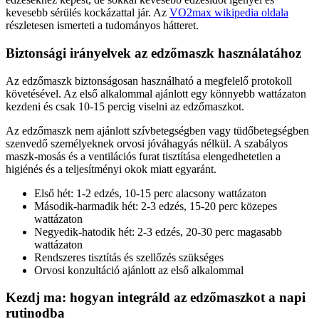
kevesebb sérülés kockázattal jár. Az
VO2max wikipedia oldala
részletesen ismerteti a tudományos hátteret.
Biztonsági irányelvek az edzőmaszk használatához
Az edzőmaszk biztonságosan használható a megfelelő protokoll
követésével. Az első alkalommal ajánlott egy könnyebb wattázaton
kezdeni és csak 10-15 percig viselni az edzőmaszkot.
Az edzőmaszk nem ajánlott szívbetegségben vagy tüdőbetegségben
szenvedő személyeknek orvosi jóváhagyás nélkül. A szabályos
maszk-mosás és a ventilációs furat tisztítása elengedhetetlen a
higiénés és a teljesítményi okok miatt egyaránt.
Első hét: 1-2 edzés, 10-15 perc alacsony wattázaton
Második-harmadik hét: 2-3 edzés, 15-20 perc közepes
wattázaton
Negyedik-hatodik hét: 2-3 edzés, 20-30 perc magasabb
wattázaton
Rendszeres tisztítás és szellőzés szükséges
Orvosi konzultáció ajánlott az első alkalommal
Kezdj ma: hogyan integráld az edzőmaszkot a napi
rutinodba