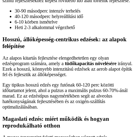
szintű fejlesztésekhez képest rövidebb idő alatt történik fejlesztése.
30-90 másodperc intenzív terhelés
40-120 másodperc helyreállítási idő
6-10 körben ismételve
Heti 2-3 alkalommal végezhető
Hosszú, állóképesség-centrikus edzések: az alapok
felépítése
Az alapos kitartás fejlesztése elengedhetetlen egy olyan
edzésprogram számára, amely a
tüdőkapacitás növelésére
irányul.
Ezek a hosszú, könnyebb intenzitású edzések az aerob alapot építik
fel és fejlesztik az állóképességet.
Egy tipikus hosszú edzés egy futónak 60-120 perc közötti
időtartamot jelent, ahol a pulzus a maximális pulzus 60-70%-ánál
marad. Ez az edzéstípus nagymértékben segít az alveolus
hatékonyságának fejlesztésében és az oxigén-szállítás
optimalizálásában.
Magaslati edzés: miért működik és hogyan
reprodukálható otthon