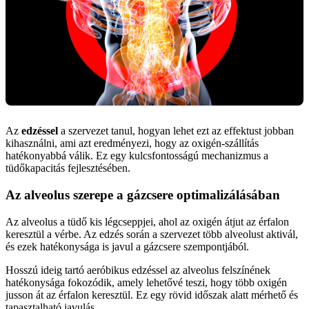
Az
edzéssel
a szervezet tanul, hogyan lehet ezt az effektust jobban
kihasználni, ami azt eredményezi, hogy az oxigén-szállítás
hatékonyabbá válik. Ez egy kulcsfontosságú mechanizmus a
tüdőkapacitás fejlesztésében.
Az alveolus szerepe a gázcsere optimalizálásában
Az alveolus a tüdő kis légcseppjei, ahol az oxigén átjut az érfalon
keresztül a vérbe. Az edzés során a szervezet több alveolust aktivál,
és ezek hatékonysága is javul a gázcsere szempontjából.
Hosszú ideig tartó aeróbikus edzéssel az alveolus felszínének
hatékonysága fokozódik, amely lehetővé teszi, hogy több oxigén
jusson át az érfalon keresztül. Ez egy rövid időszak alatt mérhető és
tapasztalható javulás.