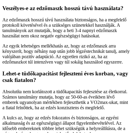
Veszélyes-e az edzőmaszk hosszú távú használata?
Az edzőmaszk hosszú távú használata biztonságos, ha a megfelelő
protokoll követésével és a szükséges szünetekkel használják. A
tanulmányok azt mutatják, hogy a heti 3-4 napnyi edzőmaszk
használat nem okoz negatív egészségügyi hatásokat.
Az egyik lehetséges mellékhatás az, hogy az edzőmaszk arra
kényszerít, hogy néhány nap után jobb légzéstechnikát tanulj, amely
valójában pozitív adaptáció. Az egyetlen rizikó az, ha az
edzőmaszkot túl intenzíven vagy túl sokáig használod egyszerre.
Lehet-e tüdőkapacitást fejleszteni éves korban, vagy
csak fiatalon?
Absolutíta nem korlátozott a tüdőkapacitás fejlesztése az életkorral.
Számos tanulmány mutatja, hogy az 50-60-as éveikben lévő
emberek ugyanolyan mértékben fejleszthetik a VO2max-ukat, mint
a fiatal felnőttek, ha az edzés konzisztens és megfelelő.
A kulcs az, hogy az edzés fokozatos és biztonságos, az egyéni
alkalmasság és az egészségügyi állapot figyelembevételével. Az
idősebb embereknek többre lehet szükségük a helyreállításra, de a