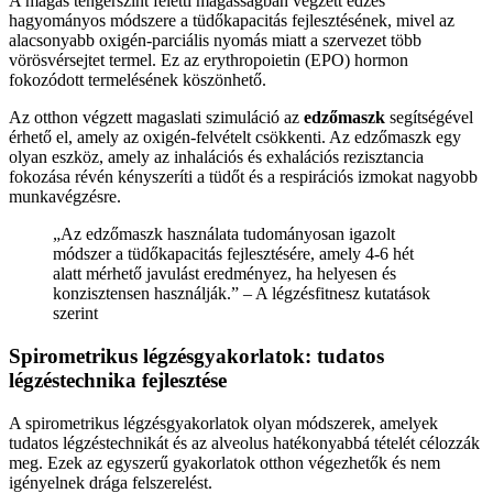
A magas tengerszint feletti magasságban végzett edzés
hagyományos módszere a tüdőkapacitás fejlesztésének, mivel az
alacsonyabb oxigén-parciális nyomás miatt a szervezet több
vörösvérsejtet termel. Ez az erythropoietin (EPO) hormon
fokozódott termelésének köszönhető.
Az otthon végzett magaslati szimuláció az
edzőmaszk
segítségével
érhető el, amely az oxigén-felvételt csökkenti. Az edzőmaszk egy
olyan eszköz, amely az inhalációs és exhalációs rezisztancia
fokozása révén kényszeríti a tüdőt és a respirációs izmokat nagyobb
munkavégzésre.
„Az edzőmaszk használata tudományosan igazolt
módszer a tüdőkapacitás fejlesztésére, amely 4-6 hét
alatt mérhető javulást eredményez, ha helyesen és
konzisztensen használják.” – A légzésfitnesz kutatások
szerint
Spirometrikus légzésgyakorlatok: tudatos
légzéstechnika fejlesztése
A spirometrikus légzésgyakorlatok olyan módszerek, amelyek
tudatos légzéstechnikát és az alveolus hatékonyabbá tételét célozzák
meg. Ezek az egyszerű gyakorlatok otthon végezhetők és nem
igényelnek drága felszerelést.