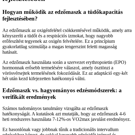
Hogyan működik az edzőmaszk a tüdőkapacitás
fejlesztésében?
Az edzőmaszk az oxigénfelétel csökkentésével működik, amely arra
kényszeríti a tüdőt és a respirációs izmokat, hogy nagyobb
erőfeszítést tegyenek az oxigén felvételére. Ez a princípium
gyakorlatilag szimulálja a magas tengerszint feletti magasság
hatásait.
Az edzőmaszk használata során a szervezet erythropoietin (EPO)
hormonnak erősebb termelésére válaszol, amely ösztönzi a
vörösvérsejtek termelésének fokozódását. Ez az adaptáció egy-két
hét után kezd kifejezetten hatékonnyá válni.
Edzőmaszk vs. hagyományos edzésmódszerek: a
verifikált eredmények
Számos tudományos tanulmány vizsgálta az edzőmaszk
hatékonyságát. A kutatások azt mutatják, hogy az edzőmaszk 4-6
heti rendszeres használata 7-12%-os VO2max javulást eredményez.
Ez hasonlónak vagy jobbnak tűnik a tradicionális intervallum
edzésekhez képest, de sokkal kevesebb edzésidőt igényel és