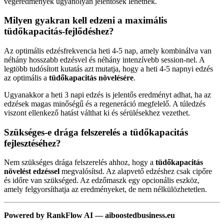
végeredmények ugyanolyan jelentősek lehetnek.
Milyen gyakran kell edzeni a maximális
tüdőkapacitás-fejlődéshez?
Az optimális edzésfrekvencia heti 4-5 nap, amely kombinálva van
néhány hosszabb edzésvel és néhány intenzívebb session-nel. A
legtöbb tudósított kutatás azt mutatja, hogy a heti 4-5 napnyi edzés
az optimális a
tüdőkapacitás növelésére
.
Ugyanakkor a heti 3 napi edzés is jelentős eredményt adhat, ha az
edzések magas minőségű és a regeneráció megfelelő. A túledzés
viszont ellenkező hatást válthat ki és sérülésekhez vezethet.
Szükséges-e drága felszerelés a tüdőkapacitás
fejlesztéséhez?
Nem szükséges drága felszerelés ahhoz, hogy a
tüdőkapacitás
növelést edzéssel
megvalósítsd. Az alapvető edzéshez csak cipőre
és időre van szükséged. Az edzőmaszk egy opcionális eszköz,
amely felgyorsíthatja az eredményeket, de nem nélkülözhetetlen.
Powered by RankFlow AI — aiboostedbusiness.eu