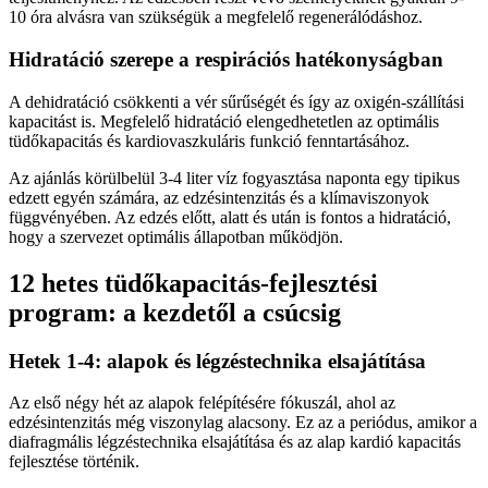
10 óra alvásra van szükségük a megfelelő regenerálódáshoz.
Hidratáció szerepe a respirációs hatékonyságban
A dehidratáció csökkenti a vér sűrűségét és így az oxigén-szállítási
kapacitást is. Megfelelő hidratáció elengedhetetlen az optimális
tüdőkapacitás és kardiovaszkuláris funkció fenntartásához.
Az ajánlás körülbelül 3-4 liter víz fogyasztása naponta egy tipikus
edzett egyén számára, az edzésintenzitás és a klímaviszonyok
függvényében. Az edzés előtt, alatt és után is fontos a hidratáció,
hogy a szervezet optimális állapotban működjön.
12 hetes tüdőkapacitás-fejlesztési
program: a kezdetől a csúcsig
Hetek 1-4: alapok és légzéstechnika elsajátítása
Az első négy hét az alapok felépítésére fókuszál, ahol az
edzésintenzitás még viszonylag alacsony. Ez az a periódus, amikor a
diafragmális légzéstechnika elsajátítása és az alap kardió kapacitás
fejlesztése történik.