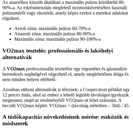
Az anaeróbos küszöb általában a maximális pulzus körülbelül 80-
90%-a. Az edzésintenzitás megfelelő nyomonkövetéséhez használj
pulzusmérőt vagy okosórát, amely képes ezeket a metrikai adatokat
rögzíteni.
Aerob zóna: maximális pulzus 60-70%-a
Anaerob zóna: maximális pulzus 80-90%-a
Maximális zóna: maximális pulzus 90-100%-a
VO2max tesztelés: professzionális és lakóhelyi
alternatívák
A
VO2max
professzionális tesztelése egy ergométer és gázanalízis
berendezés segítségével végezhető el, amely meglehetősen drága és
nem minden helyen elérhető.
Azonban otthoni alternatívák is léteznek: a Cooper-teszt például egy
12 perces futás, ahol az ember a lehető legtöbb távolságot igyekszik
megtennni, majd az eredményből VO2max-ot lehet számolni. A
becsült VO2max képlet: VO2max = (távolság méterben – 504) / 45.
A tüdőkapacitás növekedésének mérése: eszközök és
módszerek