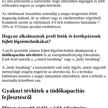
Ez arra kényszeríti a szervezetet, hogy mélyebben légzegjen és több
erőfeszítést tegyen az oxigén-felvételre.
Az edzőmaszk használata szimulálja a magas tengerszint feletti
magasság hatásait, de az otthon vagy az edzőteremben végezhető.
Kutatások szerint az edzőmaszk 4-6 heti rendszeres használata 7-
10%-os VO2max javulást eredményez.
Hogyan alkalmaznak profi futók és kerékpárosok
fejlett légzéstechnikákat?
A profi sportolók számos fejlett légzéstechnikát alkalmaznak a
tüdőkapacitás növelésére
és az energiahatékonyság fokozására.
Ezek közé tartozik a „control breathing” vagy a „belly breathing”.
A „belly breathing” a hasizmokból való mély légzés, amely nagyobb
mennyiségű oxigént enged be az alveolus-ba. Ez a technika
különösen hasznos a magas intenzitású edzésekben, ahol a terhelés a
maximális közelében van.
Gyakori tévhitek a tüdőkapacitás
fejlesztésről
Mítosz: nagyobb tüdők = jobb teljesítmény