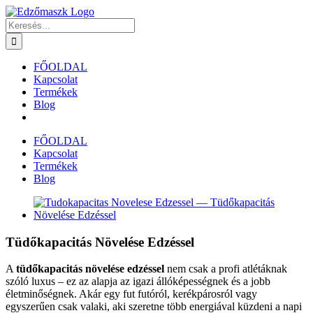
Kihagyás
Keresés...
FŐOLDAL
Kapcsolat
Termékek
Blog
FŐOLDAL
Kapcsolat
Termékek
Blog
View
Larger
Image
Tüdőkapacitás Növelése Edzéssel
A
tüdőkapacitás növelése edzéssel
nem csak a profi atlétáknak
szóló luxus – ez az alapja az igazi állóképességnek és a jobb
életminőségnek. Akár egy fut futóról, kerékpárosról vagy
egyszerűen csak valaki, aki szeretne több energiával küzdeni a napi