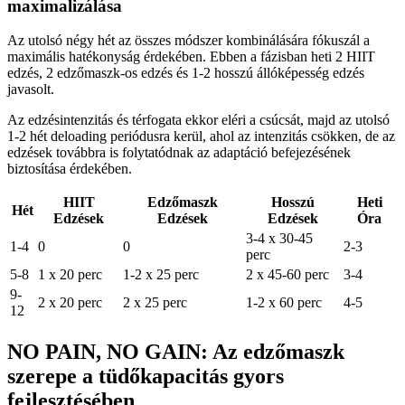
maximalizálása
Az utolsó négy hét az összes módszer kombinálására fókuszál a
maximális hatékonyság érdekében. Ebben a fázisban heti 2 HIIT
edzés, 2 edzőmaszk-os edzés és 1-2 hosszú állóképesség edzés
javasolt.
Az edzésintenzitás és térfogata ekkor eléri a csúcsát, majd az utolsó
1-2 hét deloading periódusra kerül, ahol az intenzitás csökken, de az
edzések továbbra is folytatódnak az adaptáció befejezésének
biztosítása érdekében.
HIIT
Edzőmaszk
Hosszú
Heti
Hét
Edzések
Edzések
Edzések
Óra
3-4 x 30-45
1-4
0
0
2-3
perc
5-8
1 x 20 perc
1-2 x 25 perc
2 x 45-60 perc
3-4
9-
2 x 20 perc
2 x 25 perc
1-2 x 60 perc
4-5
12
NO PAIN, NO GAIN: Az edzőmaszk
szerepe a tüdőkapacitás gyors
fejlesztésében