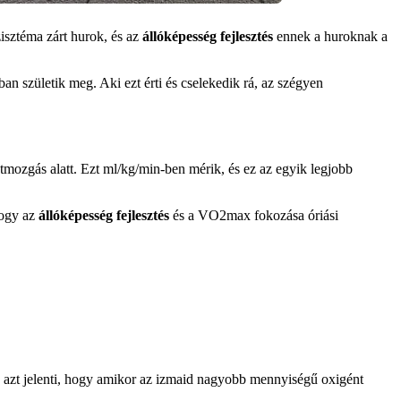
zisztéma zárt hurok, és az
állóképesség fejlesztés
ennek a huroknak a
n születik meg. Aki ezt érti és cselekedik rá, az szégyen
stmozgás alatt. Ezt ml/kg/min-ben mérik, és ez az egyik legjobb
hogy az
állóképesség fejlesztés
és a VO2max fokozása óriási
z azt jelenti, hogy amikor az izmaid nagyobb mennyiségű oxigént