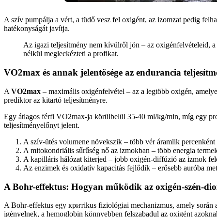
A szív pumpálja a vért, a tüdő vesz fel oxigént, az izomzat pedig felh
hatékonyságát javítja.
Az igazi teljesítmény nem kívülről jön – az oxigénfelvételeid,
nélkül megleckézteti a profikat.
VO2max és annak jelentősége az endurancia teljesít
A
VO2max
– maximális oxigénfelvétel – az a legtöbb oxigén, amelyet
prediktor az kitartó teljesítményre.
Egy átlagos férfi VO2max-ja körülbelül 35-40 ml/kg/min, míg egy prof
teljesítményelőnyt jelent.
A szív-ütés volumene növekszik – több vér áramlik percenként
A mitokondriális sűrűség nő az izmokban – több energia termel
A kapilláris hálózat kiterjed – jobb oxigén-diffúzió az izmok fel
Az enzimek és oxidatív kapacitás fejlődik – erősebb auróba me
A Bohr-effektus: Hogyan működik az oxigén-szén-diox
A Bohr-effektus egy критikus fiziológiai mechanizmus, amely során a 
igényelnek, a hemoglobin könnyebben felszabadul az oxigént azokna