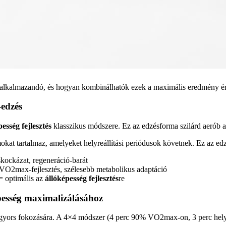
ra alkalmazandó, és hogyan kombinálhatók ezek a maximális eredmény é
-edzés
pesség fejlesztés
klasszikus módszere. Ez az edzésforma szilárd aerób ala
okat tartalmaz, amelyeket helyreállítási periódusok követnek. Ez az 
kockázat, regeneráció-barát
O2max-fejlesztés, szélesebb metabolikus adaptáció
 optimális az
állóképesség fejlesztés
re
épesség maximalizálásához
yors fokozására. A 4×4 módszer (4 perc 90% VO2max-on, 3 perc helyre