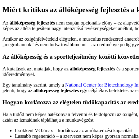
Miért kritikus az állóképesség fejlesztés a
Az
állóképesség fejlesztés
nem csupán opcionális előny – ez alapvető
képes az atléta teljesíteni nagy intenzitású tevékenységeket anélkül, 
Amikor az oxigénfelvételeid elégtelen, a musculus rendszered anaerob
„megrohannak” és nem tudsz továbbmenni – az eredménye pedig gyeng
Az állóképesség és a sportteljesítmény közötti közvetl
A kutatások azt mutatják, hogy az
állóképesség fejlesztés
és a sporte
időeredménnyel.
Egy tanulmány szerint, amely a
National Center for Biotechnology In
jelenti, hogy az
állóképesség fejlesztés
egy céljátékos befektetés az 
Hogyan korlátozza az elégtelen tüdőkapacitás az ere
Ha a tüdőd nem képes hatékonyan felvenni és feldolgozni az oxigént,
aztán az izmaidnak táplálhatja a munkavégzést.
Csökkent VO2max – korlátozza az auróba-edzési kapacitást
Lassabb regeneráció – a szervezet nem képes gyorsan normalizá