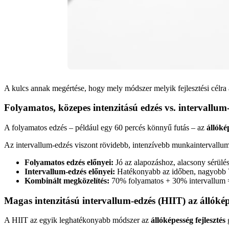
A kulcs annak megértése, hogy mely módszer melyik fejlesztési cél
Folyamatos, közepes intenzitású edzés vs. intervallum
A folyamatos edzés – például egy 60 percés könnyű futás – az
állóké
Az intervallum-edzés viszont rövidebb, intenzívebb munkaintervallum
Folyamatos edzés előnyei:
Jó az alapozáshoz, alacsony sérülés
Intervallum-edzés előnyei:
Hatékonyabb az időben, nagyobb V
Kombinált megközelítés:
70% folyamatos + 30% intervallum =
Magas intenzitású intervallum-edzés (HIIT) az állók
A HIIT az egyik leghatékonyabb módszer az
állóképesség fejlesztés
g