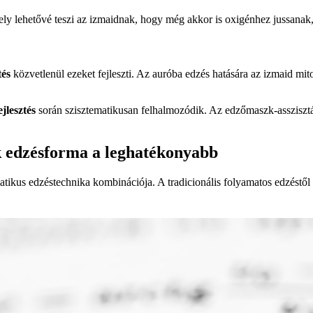
mely lehetővé teszi az izmaidnak, hogy még akkor is oxigénhez jussanak,
tés
közvetlenül ezeket fejleszti. Az auróba edzés hatására az izmaid mi
ejlesztés
során szisztematikusan felhalmozódik. Az edzőmaszk-asszisztált
ik edzésforma a leghatékonyabb
ikus edzéstechnika kombinációja. A tradicionális folyamatos edzéstől