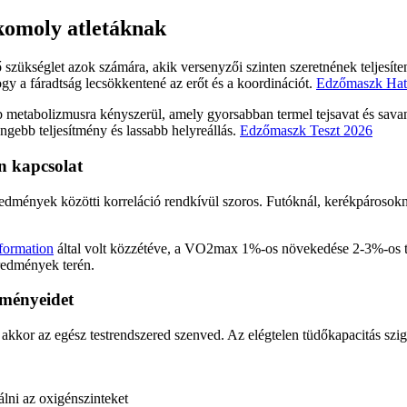
 komoly atletáknak
 szükséglet azok számára, akik versenyzői szinten szeretnének teljesít
hogy a fáradtság lecsökkentené az erőt és a koordinációt.
Edzőmaszk Hat
 metabolizmusra kényszerül, amely gyorsabban termel tejsavat és savan
ebb teljesítmény és lassabb helyreállás.
Edzőmaszk Teszt 2026
en kapcsolat
redmények közötti korreláció rendkívül szoros. Futóknál, kerékpárosok
formation
által volt közzétéve, a VO2max 1%-os növekedése 2-3%-os te
eredmények terén.
dményeidet
 akkor az egész testrendszered szenved. Az elégtelen tüdőkapacitás sz
lni az oxigénszinteket