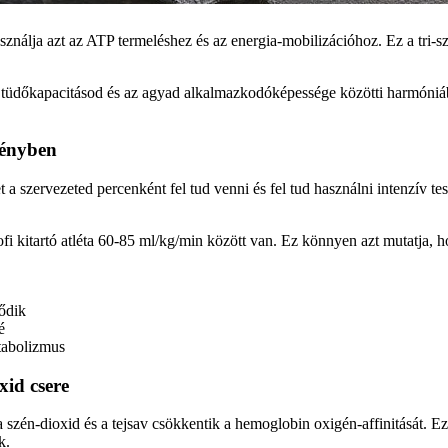
asználja azt az ATP termeléshez és az energia-mobilizációhoz. Ez a tri-s
 a tüdőkapacitásod és az agyad alkalmazkodóképessége közötti harmóniába
ményben
 a szervezeted percenként fel tud venni és fel tud használni intenzív te
i kitartó atléta 60-85 ml/kg/min között van. Ez könnyen azt mutatja, 
ődik
é
tabolizmus
id csere
szén-dioxid és a tejsav csökkentik a hemoglobin oxigén-affinitását. E
k.