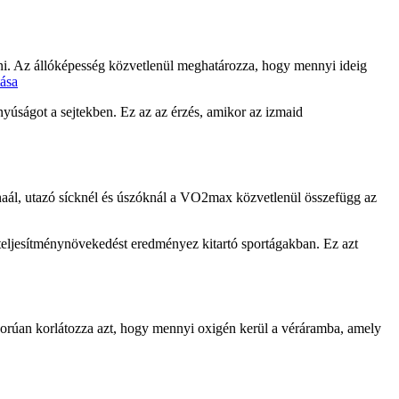
eni. Az állóképesség közvetlenül meghatározza, hogy mennyi ideig
ása
yúságot a sejtekben. Ez az az érzés, amikor az izmaid
naál, utazó sícknél és úszóknál a VO2max közvetlenül összefügg az
ljesítménynövekedést eredményez kitartó sportágakban. Ez azt
igorúan korlátozza azt, hogy mennyi oxigén kerül a véráramba, amely