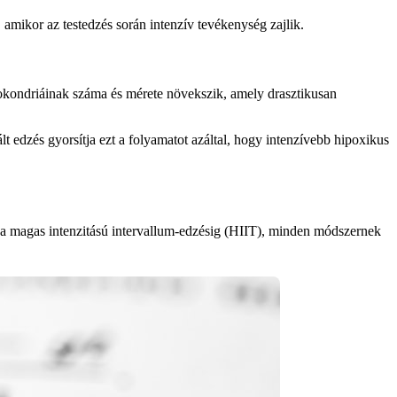
 amikor az testedzés során intenzív tevékenység zajlik.
tokondriáinak száma és mérete növekszik, amely drasztikusan
 edzés gyorsítja ezt a folyamatot azáltal, hogy intenzívebb hipoxikus
 a magas intenzitású intervallum-edzésig (HIIT), minden módszernek