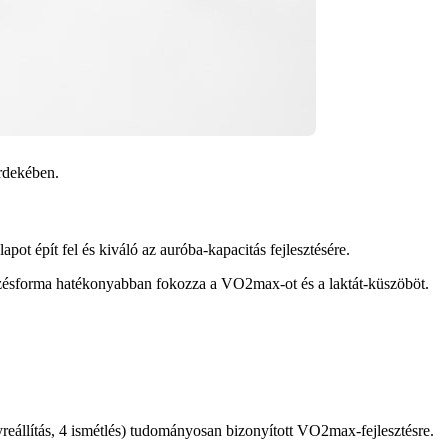
rdekében.
pot épít fel és kiváló az auróba-kapacitás fejlesztésére.
edzésforma hatékonyabban fokozza a VO2max-ot és a laktát-küszöböt.
állítás, 4 ismétlés) tudományosan bizonyított VO2max-fejlesztésre.