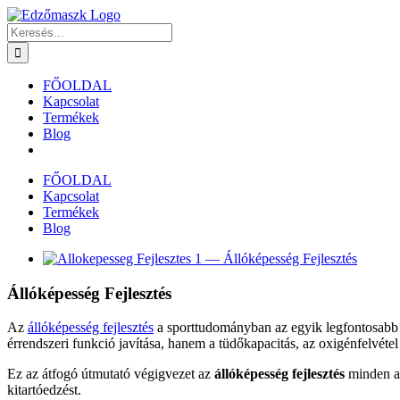
Kihagyás
Keresés...
FŐOLDAL
Kapcsolat
Termékek
Blog
FŐOLDAL
Kapcsolat
Termékek
Blog
View
Larger
Image
Állóképesség Fejlesztés
Az
állóképesség fejlesztés
a sporttudományban az egyik legfontosabb té
érrendszeri funkció javítása, hanem a tüdőkapacitás, az oxigénfelvétel 
Ez az átfogó útmutató végigvezet az
állóképesség fejlesztés
minden as
kitartóedzést.