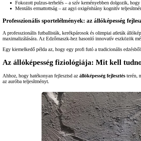
Fokozott pulzus-terhelés – a szív keményebben dolgozik, hogy 
Mentális ermattottság – az agyi oxigénhiány kognitív teljesítmé
Professzionális sportelélmények: az állóképesség fejles
A professzionális futballisták, kerékpárosok és olimpiai atleták állók
maximalizálására. Az Edzőmaszk-hez hasonló innovatív eszközök még g
Egy kiemelkedő példa az, hogy egy profi futó a tradicionális edzésből
Az állóképesség fiziológiája: Mit kell tudn
Ahhoz, hogy hatékonyan fejlesztsd az
állóképesség fejlesztés
terén, m
az auróba teljesítményt.