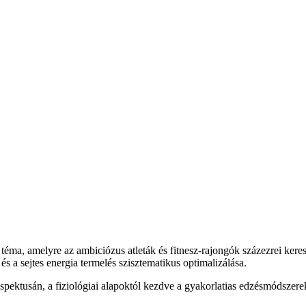
ma, amelyre az ambiciózus atleták és fitnesz-rajongók százezrei keres
és a sejtes energia termelés szisztematikus optimalizálása.
pektusán, a fiziológiai alapoktól kezdve a gyakorlatias edzésmódszere