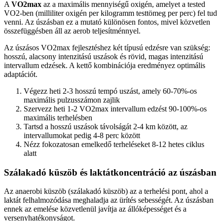
A
VO2max
az a maximális mennyiségű oxigén, amelyet a tested
VO2-ben (milliliter oxigén per kilogramm testtömeg per perc) fel tud
venni. Az úszásban ez a mutató különösen fontos, mivel közvetlen
összefüggésben áll az aerob teljesítménnyel.
Az úszásos VO2max fejlesztéshez két típusú edzésre van szükség:
hosszú, alacsony intenzitású uszások és rövid, magas intenzitású
intervallum edzések. A kettő kombinációja eredményez optimális
adaptációt.
Végezz heti 2-3 hosszú tempó uszást, amely 60-70%-os
maximális pulzusszámon zajlik
Szervezz heti 1-2 VO2max intervallum edzést 90-100%-os
maximális terhelésben
Tartsd a hosszú uszások távolságát 2-4 km között, az
intervallumokat pedig 4-8 perc között
Nézz fokozatosan emelkedő terheléseket 8-12 hetes ciklus
alatt
Szálakadó küszöb és laktátkoncentráció az úszásban
Az anaerobi küszöb (szálakadó küszöb) az a terhelési pont, ahol a
laktát felhalmozódása meghaladja az ürítés sebességét. Az úszásban
ennek az emelése közvetlenül javítja az állóképességet és a
versenyhatékonyságot.