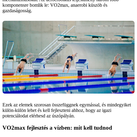
komponensre bomlik le: VO2max, anaerobi küszöb és
gazdaságosság.
Ezek az elemek szorosan összefüggnek egymással, és mindegyiket
külön-külön lehet és kell fejleszteni ahhoz, hogy az igazi
potenciálodat elérhesd az úszópályán.
VO2max fejlesztés a vízben: mit kell tudnod