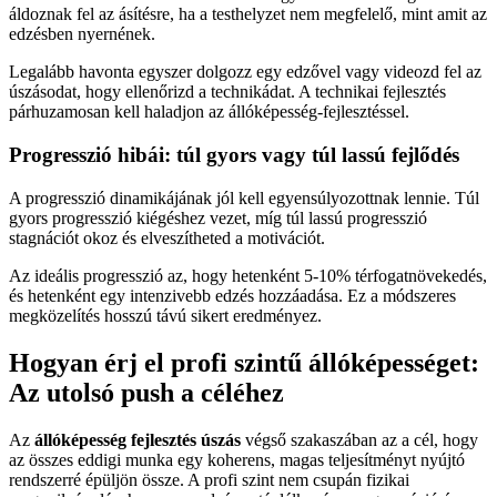
áldoznak fel az ásítésre, ha a testhelyzet nem megfelelő, mint amit az
edzésben nyernének.
Legalább havonta egyszer dolgozz egy edzővel vagy videozd fel az
úszásodat, hogy ellenőrizd a technikádat. A technikai fejlesztés
párhuzamosan kell haladjon az állóképesség-fejlesztéssel.
Progresszió hibái: túl gyors vagy túl lassú fejlődés
A progresszió dinamikájának jól kell egyensúlyozottnak lennie. Túl
gyors progresszió kiégéshez vezet, míg túl lassú progresszió
stagnációt okoz és elveszítheted a motivációt.
Az ideális progresszió az, hogy hetenként 5-10% térfogatnövekedés,
és hetenként egy intenzivebb edzés hozzáadása. Ez a módszeres
megközelítés hosszú távú sikert eredményez.
Hogyan érj el profi szintű állóképességet:
Az utolsó push a céléhez
Az
állóképesség fejlesztés úszás
végső szakaszában az a cél, hogy
az összes eddigi munka egy koherens, magas teljesítményt nyújtó
rendszerré épüljön össze. A profi szint nem csupán fizikai