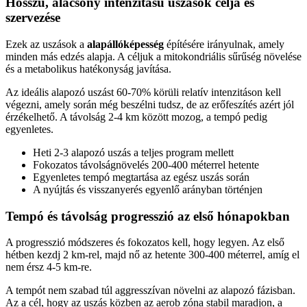
Hosszú, alacsony intenzitású uszások célja és
szervezése
Ezek az uszások a
alapállóképesség
építésére irányulnak, amely
minden más edzés alapja. A céljuk a mitokondriális sűrűség növelése
és a metabolikus hatékonyság javítása.
Az ideális alapozó uszást 60-70% körüli relatív intenzitáson kell
végezni, amely során még beszélni tudsz, de az erőfeszítés azért jól
érzékelhető. A távolság 2-4 km között mozog, a tempó pedig
egyenletes.
Heti 2-3 alapozó uszás a teljes program mellett
Fokozatos távolságnövelés 200-400 méterrel hetente
Egyenletes tempó megtartása az egész uszás során
A nyújtás és visszanyerés egyenlő arányban történjen
Tempó és távolság progresszió az első hónapokban
A progresszió módszeres és fokozatos kell, hogy legyen. Az első
hétben kezdj 2 km-rel, majd nő az hetente 300-400 méterrel, amíg el
nem érsz 4-5 km-re.
A tempót nem szabad túl aggresszívan növelni az alapozó fázisban.
Az a cél, hogy az uszás közben az aerob zóna stabil maradjon, a