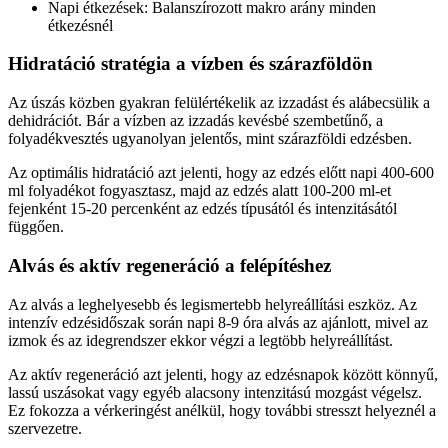
Napi étkezések: Balanszírozott makro arány minden
étkezésnél
Hidratáció stratégia a vízben és szárazföldön
Az úszás közben gyakran felülértékelik az izzadást és alábecsülik a
dehidrációt. Bár a vízben az izzadás kevésbé szembetűnő, a
folyadékvesztés ugyanolyan jelentős, mint szárazföldi edzésben.
Az optimális hidratáció azt jelenti, hogy az edzés előtt napi 400-600
ml folyadékot fogyasztasz, majd az edzés alatt 100-200 ml-et
fejenként 15-20 percenként az edzés típusától és intenzitásától
függően.
Alvás és aktív regeneráció a felépítéshez
Az alvás a leghelyesebb és legismertebb helyreállítási eszköz. Az
intenzív edzésidőszak során napi 8-9 óra alvás az ajánlott, mivel az
izmok és az idegrendszer ekkor végzi a legtöbb helyreállítást.
Az aktív regeneráció azt jelenti, hogy az edzésnapok között könnyű,
lassú uszásokat vagy egyéb alacsony intenzitású mozgást végelsz.
Ez fokozza a vérkeringést anélkül, hogy további stresszt helyeznél a
szervezetre.