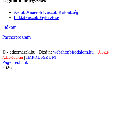
Legutóbbi bejegyzések
Aerob Anaerob Küszöb Különbség
Laktátküszöb Fejlesztése
Fiókom
Partnerprogram
©
- edzomaszk.hu | Dizájn:
webshopbirodalom.hu
|
Á.SZ.F.
|
|
IMPRESSZUM
Adatvédelem
Facebook
Page load link
Go
2026
to
Top