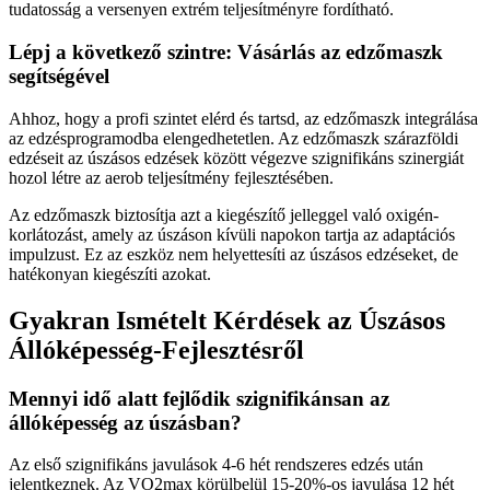
tudatosság a versenyen extrém teljesítményre fordítható.
Lépj a következő szintre: Vásárlás az edzőmaszk
segítségével
Ahhoz, hogy a profi szintet elérd és tartsd, az edzőmaszk integrálása
az edzésprogramodba elengedhetetlen. Az edzőmaszk szárazföldi
edzéseit az úszásos edzések között végezve szignifikáns szinergiát
hozol létre az aerob teljesítmény fejlesztésében.
Az edzőmaszk biztosítja azt a kiegészítő jelleggel való oxigén-
korlátozást, amely az úszáson kívüli napokon tartja az adaptációs
impulzust. Ez az eszköz nem helyettesíti az úszásos edzéseket, de
hatékonyan kiegészíti azokat.
Gyakran Ismételt Kérdések az Úszásos
Állóképesség-Fejlesztésről
Mennyi idő alatt fejlődik szignifikánsan az
állóképesség az úszásban?
Az első szignifikáns javulások 4-6 hét rendszeres edzés után
jelentkeznek. Az VO2max körülbelül 15-20%-os javulása 12 hét