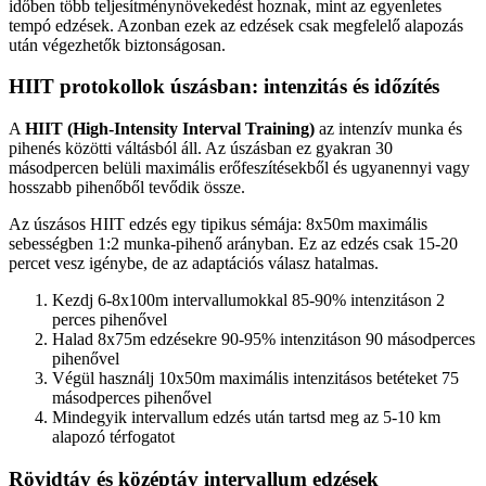
időben több teljesítménynövekedést hoznak, mint az egyenletes
tempó edzések. Azonban ezek az edzések csak megfelelő alapozás
után végezhetők biztonságosan.
HIIT protokollok úszásban: intenzitás és időzítés
A
HIIT (High-Intensity Interval Training)
az intenzív munka és
pihenés közötti váltásból áll. Az úszásban ez gyakran 30
másodpercen belüli maximális erőfeszítésekből és ugyanennyi vagy
hosszabb pihenőből tevődik össze.
Az úszásos HIIT edzés egy tipikus sémája: 8x50m maximális
sebességben 1:2 munka-pihenő arányban. Ez az edzés csak 15-20
percet vesz igénybe, de az adaptációs válasz hatalmas.
Kezdj 6-8x100m intervallumokkal 85-90% intenzitáson 2
perces pihenővel
Halad 8x75m edzésekre 90-95% intenzitáson 90 másodperces
pihenővel
Végül használj 10x50m maximális intenzitásos betéteket 75
másodperces pihenővel
Mindegyik intervallum edzés után tartsd meg az 5-10 km
alapozó térfogatot
Rövidtáv és középtáv intervallum edzések