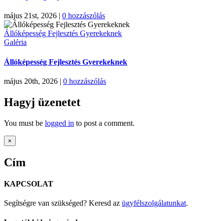
május 21st, 2026
|
0 hozzászólás
Állóképesség Fejlesztés Gyerekeknek
Galéria
Állóképesség Fejlesztés Gyerekeknek
május 20th, 2026
|
0 hozzászólás
Hagyj üzenetet
You must be
logged in
to post a comment.
Close
×
product
quick
Cím
view
KAPCSOLAT
Segítségre van szükséged? Keresd az
ügyfélszolgálatunkat
.