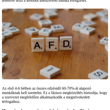
lehetővé teszi a későbbi intenzívebb munka elvégzését.
Az első 4-6 hétben az összes edzésidő 60-70%-át alapozó
munkáknak kell szentelni. Ez a fázisos megközelítés biztosítja, hogy
a szervezet megfelelően alkalmazkodik a megnövekedett
térfogathoz.