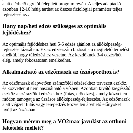
alatt elérhető egy jól felépített program révén. A teljes adaptáció
azonban 12-16 hétig tarthat az összes fiziológiai paraméter teljes
fejlesztéséhez.
Hány nap/heti edzés szükséges az optimális
fejlődéshez?
Az optimális fejlődéshez heti 5-6 edzés ajánlott az állóképesség-
fejlesztés fázisában. Ez az edzésszám biztosítja a megfelelő terhelést
anélkül, hogy túledzéshez vezetne. Az kezdőknek 3-4 edzés/hét
elég, amely fokozatosan emelkedhet.
Alkalmazható az edzőmaszk az úszósporthoz is?
Az edzőmaszk alapvetően szárazföldi edzésekhez tervezett eszköz,
és közvetlenül nem használható a vízben. Azonban kiváló kiegészítő
eszköz a szárazföldi edzésekhez (futás, erőedzés), amely közvetlen
módon támogatja az úszásos állóképesség-fejlesztést. Az edzőmaszk
alatt végzett futás vagy terepedzés közvetlen átvihető előnyöket
nyújt az úszásban.
Hogyan mérem meg a VO2max javulást az otthoni
feltételek mellett?