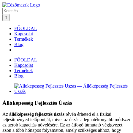
Kihagyás
Keresés...
FŐOLDAL
Kapcsolat
Termékek
Blog
FŐOLDAL
Kapcsolat
Termékek
Blog
View
Larger
Image
Állóképesség Fejlesztés Úszás
Az
állóképesség fejlesztés úszás
révén érheted el a fizikai
teljesítményed tetőpontját, mivel az úszás a leghatékonyabb módszer
az aerob kapacitás növelésére. Ez az átfogó útmutató végigvezet
azon a több hónapos folyamaton, amely szükséges ahhoz, hogy