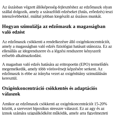
Az úszásban végzett állóképesség-fejlesztéshez az edzőmaszk olyan
szállal dolgozik, amely a szárazföldi edzéseket (futás, erőedzés) teszi
intenzívebbekké, miáltal jobban kiegészíti az úszásos munkát.
Hogyan szimulálja az edzőmaszk a magasságban
való edzést
Az edzőmaszk csökkenti a rendelkezésre álló oxigénkoncentrációt,
amely a magasságban való edzés fiziológiai hatásait utánozza. Ez az
ellenállás az idegrendszerre és a légzési rendszerre kényszerít
erősebb alkalmazkodást.
A magasban való edzés hatására az eritropoetin (EPO) termelődés
megemelkedik, amely több vörösvérsejt képzésére serkent. Az
edzőmaszk is ebbe az irányba vezet az oxigénhiány szimulálásán
keresztül.
Oxigénkoncentráció csökkentés és adaptációs
válaszok
Amikor az edzőmaszk csökkenti az oxigénkoncentrációt 15-20%
között, a szervezet hipoxikus stresszre válaszol. Ez az agy és az
izmok számára szignálkódként működik, amely arra figyelmezteti