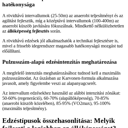
hatékonysága
A rövidtávú intervallumok (25-50m) az anaerobi teljesítményt és az
agilitást fejlesztik, míg a középtávú intervallumok (100-400m) az
anaerobi küszöb javítására fókuszálnak. Mindkettő nélkülözhetetlen
az
állóképesség fejlesztés
során.
A rövidtávú edzések jól alkalmazhatók a technikai fejlesztésre is,
mivel a frissebb idegrendszer magasabb hatékonyságú mozgást tud
előállítani.
Pulzusszám-alapú edzésintenzitás meghatározása
A megfelelő intenzitás meghatározásához tudnod kell a maximális
pulzusszámodat. Az úszásban az Karvonen-formula alkalmazása
javasolt, amely figyelembe veszi az alapanyagcserét.
Az intervallum edzésekhez használd az alábbi intenzitási zónákat:
50-60% (regeneráció), 60-70% (alapállóképesség), 70-85%
(anaerobi küszöb közelében), 85-95% (VO2max), 95-100%
(maximális teljesítmény).
Edzéstípusok összehasonlítása: Melyik