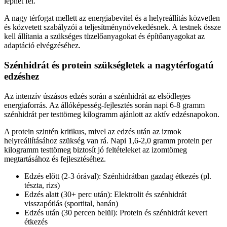
léphet fel.
A nagy térfogat mellett az energiabevitel és a helyreállítás közvetlen
és közvetett szabályzói a teljesítménynövekedésnek. A testnek össze
kell állítania a szükséges tüzelőanyagokat és építőanyagokat az
adaptáció elvégzéséhez.
Szénhidrát és protein szükségletek a nagytérfogatú
edzéshez
Az intenzív úszásos edzés során a szénhidrát az elsődleges
energiaforrás. Az állóképesség-fejlesztés során napi 6-8 gramm
szénhidrát per testtömeg kilogramm ajánlott az aktív edzésnapokon.
A protein szintén kritikus, mivel az edzés után az izmok
helyreállításához szükség van rá. Napi 1,6-2,0 gramm protein per
kilogramm testtömeg biztosít jó feltételeket az izomtömeg
megtartásához és fejlesztéséhez.
Edzés előtt (2-3 órával): Szénhidrátban gazdag étkezés (pl.
tészta, rizs)
Edzés alatt (30+ perc után): Elektrolit és szénhidrát
visszapótlás (sportital, banán)
Edzés után (30 percen belül): Protein és szénhidrát kevert
étkezés