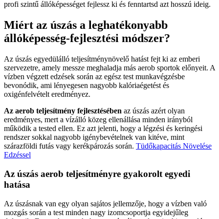
profi szintű állóképességet fejlessz ki és fenntartsd azt hosszú ideig.
Miért az úszás a leghatékonyabb
állóképesség-fejlesztési módszer?
Az úszás egyedülálló teljesítménynövelő hatást fejt ki az emberi
szervezetre, amely messze meghaladja más aerob sportok előnyeit. A
vízben végzett edzések során az egész test munkavégzésbe
bevonódik, ami lényegesen nagyobb kalóriaégetést és
oxigénfelvételt eredményez.
Az aerob teljesítmény fejlesztésében
az úszás azért olyan
eredményes, mert a vízálló közeg ellenállása minden irányból
működik a tested ellen. Ez azt jelenti, hogy a légzési és keringési
rendszer sokkal nagyobb igénybevételnek van kitéve, mint
szárazföldi futás vagy kerékpározás során.
Tüdőkapacitás Növelése
Edzéssel
Az úszás aerob teljesítményre gyakorolt egyedi
hatása
Az úszásnak van egy olyan sajátos jellemzője, hogy a vízben való
mozgás során a test minden nagy izomcsoportja egyidejűleg