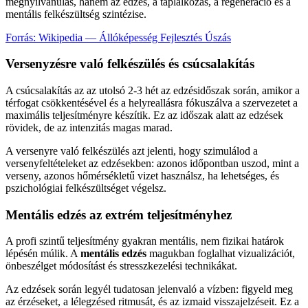
megnyilvánulás, hanem az edzés, a táplálkozás, a regeneráció és a
mentális felkészültség szintézise.
Forrás: Wikipedia — Állóképesség Fejlesztés Úszás
Versenyzésre való felkészülés és csúcsalakítás
A csúcsalakítás az az utolsó 2-3 hét az edzésidőszak során, amikor a
térfogat csökkentésével és a helyreallásra fókuszálva a szervezetet a
maximális teljesítményre készítik. Ez az időszak alatt az edzések
rövidek, de az intenzitás magas marad.
A versenyre való felkészülés azt jelenti, hogy szimulálod a
versenyfeltételeket az edzésekben: azonos időpontban uszod, mint a
verseny, azonos hőmérsékletű vizet használsz, ha lehetséges, és
pszichológiai felkészültséget végelsz.
Mentális edzés az extrém teljesítményhez
A profi szintű teljesítmény gyakran mentális, nem fizikai határok
lépésén múlik. A
mentális edzés
magukban foglalhat vizualizációt,
önbeszélget módosítást és stresszkezelési technikákat.
Az edzések során legyél tudatosan jelenvaló a vízben: figyeld meg
az érzéseket, a lélegzésed ritmusát, és az izmaid visszajelzéseit. Ez a