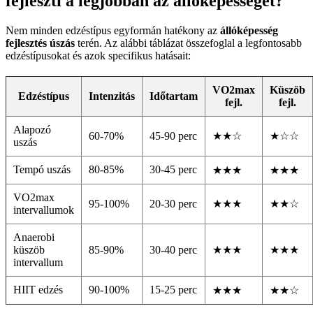
fejleszti a legjobban az állóképességet?
Nem minden edzéstípus egyformán hatékony az
állóképesség
fejlesztés úszás
terén. Az alábbi táblázat összefoglal a legfontosabb
edzéstípusokat és azok specifikus hatásait:
VO2max
Küszöb
Edzéstípus
Intenzitás
Időtartam
fejl.
fejl.
Alapozó
60-70%
45-90 perc
★★☆
★☆☆
uszás
Tempó uszás
80-85%
30-45 perc
★★★
★★★
VO2max
95-100%
20-30 perc
★★★
★★☆
intervallumok
Anaerobi
küszöb
85-90%
30-40 perc
★★★
★★★
intervallum
HIIT edzés
90-100%
15-25 perc
★★★
★★☆