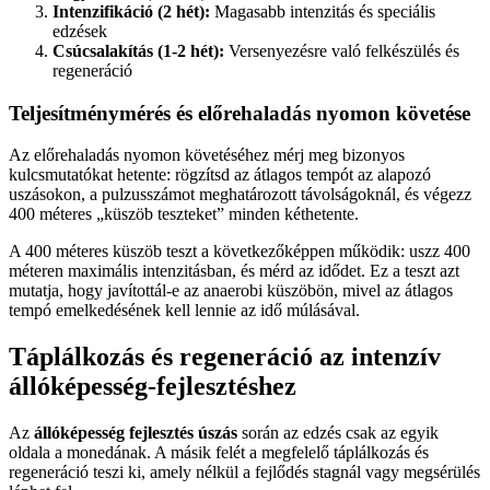
Intenzifikáció (2 hét):
Magasabb intenzitás és speciális
edzések
Csúcsalakítás (1-2 hét):
Versenyezésre való felkészülés és
regeneráció
Teljesítménymérés és előrehaladás nyomon követése
Az előrehaladás nyomon követéséhez mérj meg bizonyos
kulcsmutatókat hetente: rögzítsd az átlagos tempót az alapozó
uszásokon, a pulzusszámot meghatározott távolságoknál, és végezz
400 méteres „küszöb teszteket” minden kéthetente.
A 400 méteres küszöb teszt a következőképpen működik: uszz 400
méteren maximális intenzitásban, és mérd az idődet. Ez a teszt azt
mutatja, hogy javítottál-e az anaerobi küszöbön, mivel az átlagos
tempó emelkedésének kell lennie az idő múlásával.
Táplálkozás és regeneráció az intenzív
állóképesség-fejlesztéshez
Az
állóképesség fejlesztés úszás
során az edzés csak az egyik
oldala a monedának. A másik felét a megfelelő táplálkozás és
regeneráció teszi ki, amely nélkül a fejlődés stagnál vagy megsérülés