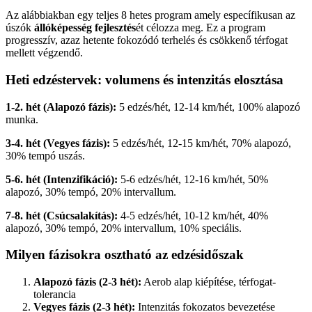
Az alábbiakban egy teljes 8 hetes program amely específikusan az
úszók
állóképesség fejlesztés
ét célozza meg. Ez a program
progresszív, azaz hetente fokozódó terhelés és csökkenő térfogat
mellett végzendő.
Heti edzéstervek: volumens és intenzitás elosztása
1-2. hét (Alapozó fázis):
5 edzés/hét, 12-14 km/hét, 100% alapozó
munka.
3-4. hét (Vegyes fázis):
5 edzés/hét, 12-15 km/hét, 70% alapozó,
30% tempó uszás.
5-6. hét (Intenzifikáció):
5-6 edzés/hét, 12-16 km/hét, 50%
alapozó, 30% tempó, 20% intervallum.
7-8. hét (Csúcsalakítás):
4-5 edzés/hét, 10-12 km/hét, 40%
alapozó, 30% tempó, 20% intervallum, 10% speciális.
Milyen fázisokra osztható az edzésidőszak
Alapozó fázis (2-3 hét):
Aerob alap kiépítése, térfogat-
tolerancia
Vegyes fázis (2-3 hét):
Intenzitás fokozatos bevezetése