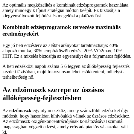
Az optimális megközelítés a kombinált edzésprogramok használata,
amely mindegyik típust stratégiai módon beépít. Ez biztosítja a
kiegyensúlyozott fejlődést és megelőzi a plafózódást.
Kombinált edzésprogramok tervezése maximális
eredményekért
Egy jó heti edzésterv az alábbi arányokat tartalmazhatja: 40%
alapozó munka, 30% tempó/küszöb edzés, 20% VO2max, 10%
HIIT. Ez a mixelés biztosítja az egyensúlyt és a folyamatos fejlődést.
A heti edzésközi napok száma 5-6 legyen az állóképesség-fejlesztés
kezdeti fázisában, majd fokozatosan lehet csökkenteni, mihelyst a
terhelhetőség nő.
Az edzőmaszk szerepe az úszásos
állóképesség-fejlesztésben
Az
edzőmaszk
egy olyan eszköz, amely szárazföldi edzéseket úgy
módosít, hogy hasonlóan kihívóakká válnak az úszásos edzésekhez.
Az edzőmaszk oxigénkoncentrációjának korlátozásával szimulál
magasságban végzett edzést, amely erős adaptációs válaszokat vált
ki.