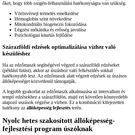
őket, hogy több oxigén-felhasználási hatékonyságra van szükség.
Vörösvérsejt termelés emelkedése
Hemoglobin szint növekedése
Mitokondriális biogenezis fokozódása
Légzési mékánika és erősség javulása
Pszichológiai kitartás fejlődése
Szárazföldi edzések optimalizálása vízhez való
készüléshez
Ha az edzőmaszk segítségével végzed a szárazföldi edzéseket
(például futást), akkor az úszáshoz való felkészülés sokkal
hatékonyabb lesz. Az edzőmaszk alatt végzett edzések az úszásos
állóképességet közvetlenül támogatják.
A legjobb gyakorlat az edzőmaszk alkalmazása az intervallum és
tempó edzésekhez a szárazföldön, majd ezt követően könnyedebb
alapozó uszások végzése a vízben. Ez a kombináció kifejezetten
hatékony az
állóképesség fejlesztés
terén.
Nyolc hetes szakosított állóképesség-
fejlesztési program úszóknak