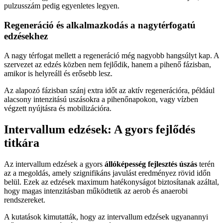
pulzusszám pedig egyenletes legyen.
Regeneráció és alkalmazkodás a nagytérfogatú
edzésekhez
A nagy térfogat mellett a regeneráció még nagyobb hangsúlyt kap. A
szervezet az edzés közben nem fejlődik, hanem a pihenő fázisban,
amikor is helyreáll és erősebb lesz.
Az alapozó fázisban szánj extra időt az aktív regenerációra, például
alacsony intenzitású uszásokra a pihenőnapokon, vagy vízben
végzett nyújtásra és mobilizációra.
Intervallum edzések: A gyors fejlődés
titkára
Az intervallum edzések a gyors
állóképesség fejlesztés úszás
terén
az a megoldás, amely szignifikáns javulást eredményez rövid időn
belül. Ezek az edzések maximum hatékonyságot biztosítanak azáltal,
hogy magas intenzitásban működtetik az aerob és anaerobi
rendszereket.
A kutatások kimutatták, hogy az intervallum edzések ugyanannyi