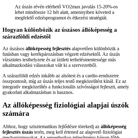
Az úszás révén elérhető VO2max javulás 15-20%-os
lehet mindössze 12 hét alatt, amennyiben követed a
megfelelő edzésprogramot és étkezési stratégiát.
Hogyan különbözik az úszásos állóképesség a
szárazföldi edzéstől
Az úszásos
állóképesség fejlesztés
alapvetően különbözik a
futásban vagy kerékpározásban végzett edzésektől. Az úszás
vízszintes testhelyzete és az ízületi terhelésmentessége más
alkalmazkodási válaszokat vált ki a szervezetből.
A szárazföldi edzés inkább az alsótest és a cardio-rendszerre
összpontosít, míg az úszás teljes testű megközelítést kínál. Ez az
integratív megközelítés a funkcionális szívósságot fejleszti, amely
gyakorlati alkalmazásban is hasznos.
Az állóképesség fiziológiai alapjai úszók
számára
Ahhoz, hogy szisztematikus fejlődésre törekedj az
állóképesség
fejlesztés úszás
terén, meg kell értened az alapvető fiziológiai
mechanizmusokat. Az aeroerboikus teljesítmény három főbb