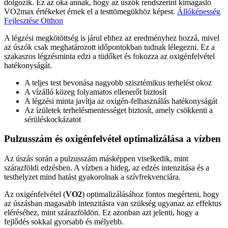
dolgozik. Ez az oka annak, hogy az úszók rendszerint kimagasló
VO2max értékeket érnek el a testtömegükhöz képest.
Állóképesség
Fejlesztése Otthon
A légzési megkötöttség is járul ehhez az eredményhez hozzá, mivel
az úszók csak meghatározott időpontokban tudnak lélegezni. Ez a
szakaszos légzésminta edzi a tüdőket és fokozza az oxigénfelvétel
hatékonyságát.
A teljes test bevonása nagyobb szisztémikus terhelést okoz
A vízálló közeg folyamatos ellenerőt biztosít
A légzési minta javítja az oxigén-felhasználás hatékonyságát
Az ízületek terhelésmentességet biztosít, amely csökkenti a
sérüléskockázatot
Pulzusszám és oxigénfelvétel optimalizálása a vízben
Az úszás során a pulzusszám másképpen viselkedik, mint
szárazföldi edzésben. A vízben a hideg, az edzés intenzitása és a
testhelyzet mind hatást gyakorolnak a szívfrekvenciára.
Az oxigénfelvétel (
VO2
) optimalizálásához fontos megérteni, hogy
az úszásban magasabb intenzitásra van szükség ugyanaz az effektus
eléréséhez, mint szárazföldön. Ez azonban azt jelenti, hogy a
fejlődés sokkal gyorsabb és mélyebb.