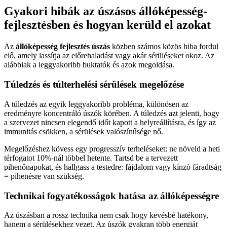
Gyakori hibák az úszásos állóképesség-
fejlesztésben és hogyan kerüld el azokat
Az
állóképesség fejlesztés úszás
közben számos közös hiba fordul
elő, amely lassítja az előrehaladást vagy akár sérüléseket okoz. Az
alábbiak a leggyakoribb buktatók és azok megoldása.
Túledzés és túlterhelési sérülések megelőzése
A túledzés az egyik leggyakoribb probléma, különösen az
eredményre koncentráló úszók körében. A túledzés azt jelenti, hogy
a szervezet nincsen elegendő időt kapott a helyreállításra, és így az
immunitás csökken, a sérülések valószínűsége nő.
Megelőzéshez kövess egy progresszív terheléseket: ne növeld a heti
térfogatot 10%-nál többel hetente. Tartsd be a tervezett
pihenőnapokat, és hallgass a testedre: fájdalom vagy kínzó fáradtság
= pihenésre van szükség.
Technikai fogyatékosságok hatása az állóképességre
Az úszásban a rossz technika nem csak hogy kevésbé hatékony,
hanem a sérülésekhez vezet. Az úszók gyakran több energiát