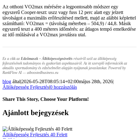
Az otthoni VO2max mérésére a legpontosabb módszer egy
egyszerű Cooper-teszt: uszz vagy fuss 12 perc alatt egy jelzett
távolságot a maximális erőfeszítésed mellett, majd az alábbi képlettel
számítható: VO2max = (távolság méterben – 504,9) / 44,8. Másik
egyszerű teszt a 400 méteres időmérés: az átlagos tempó emelkedése
az idő múlásával a VO2max javulásra utal.
Ez a cikk az
Edzőmaszk – Állóképességnövelés
részéről szól az állóképesség
fejlesztésének tudományos és gyakorlati aspektusairól. Az itt szereplő információk az
aktuális sporttudomány és edzéselmélet alapján nyújtanak javaslatokat. Powered by
RankFlow AI — aiboostedbusiness.eu
blog
által
|
2026-05-28T08:05:14+02:00
május 28th, 2026
|
Állóképesség Fejlesztés
|
0 hozzászólás
Share This Story, Choose Your Platform!
Facebook
Twitter
Reddit
LinkedIn
Pinterest
Email:
Ajánlott bejegyzések
Állóképesség Fejlesztés 40 Felett