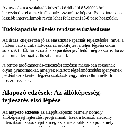
Az úszásban a szálakadó küszöb körülbelül 85-90% körül
helyezkedik el a maximális pulzusszámhoz képest. Ezt az intenzitást
lassabb intervallumok révén lehet fejleszteni (3-8 perc hosszúak).
Tüdőkapacitás növelés rendszeres úszásedzéssel
Az úszás kifejezetten jó az elasztikus kapacitás fejlesztésére, mivel a
vízben való munka fokozza az erőkifejtést a teljes légzési ciklus
során. A tüdők funkcionális kapacitása javítható, még akkor is, ha az
anatómiai térfogat változatlan marad.
A fontos tüdőkapacitás-fejlesztési edzések magukban foglalnak
olyan gyakorlatokat, amelyek kitartott légzésmódosítást igényelnek,
például csökkentett légzési szokások vagy intervallum nélküli
hosszú uszások.
Alapozó edzések: Az állóképesség-
fejlesztés első lépése
Az
alapozó edzések
az alapját képezik bármely komoly
állóképesség-fejlesztési programnak. Ezek a hosszú, alacsony
intenzitású uszások építik meg azt a metabolikus alapot, amely