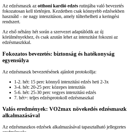
Az edzésmaszk az
otthoni kardió edzés
rutinjába való bevezetés
fokozatosan kell történjen. Kezdetben csak könnyebb edzésekben
használd – ne nagy intenzitáson, amely túlterhelheti a keringési
rendszert.
Az első néhány hét során a szervezet adaptálódik az új
körülményekhez, és csak azután lehet az intenzitást fokozni az
edzésmaszkkal.
Fokozatos bevezetés: biztonság és hatékonyság
egyensúlya
Az edzésmaszk bevezetésének ajánlott protokollja:
1-2. hét: 15 perc könnyű intenzitási edzés heti 2-3x
3-4. hét: 20-25 perc közepes intenzitás
5-6. hét: 25-30 perc vegyes intenzitási edzés
7. hét+: teljes edzésprotokoll edzésmaszkal
Valós eredmények: VO2max növekedés edzésmaszk
alkalmazásával
Az edzésmaszkos edzések alkalmazásával tapasztalható jellegzetes