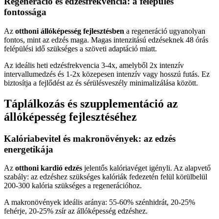
Regeneráció és edzésfrekvencia: a felépülés
fontossága
Az
otthoni állóképesség fejlesztésben
a regeneráció ugyanolyan
fontos, mint az edzés maga. Magas intenzitású edzéseknek 48 órás
felépülési idő szükséges a szöveti adaptáció miatt.
Az ideális heti edzésfrekvencia 3-4x, amelyből 2x intenzív
intervallumedzés és 1-2x közepesen intenzív vagy hosszú futás. Ez
biztosítja a fejlődést az és sérülésveszély minimalizálása között.
Táplálkozás és szupplementáció az
állóképesség fejlesztéséhez
Kalóriabevitel és makronövények: az edzés
energetikája
Az
otthoni kardió edzés
jelentős kalóriavéget igényli. Az alapvető
szabály: az edzéshez szükséges kalóriák fedezetén felül körülbelül
200-300 kalória szükséges a regenerációhoz.
A makronövények ideális aránya: 55-60% szénhidrát, 20-25%
fehérje, 20-25% zsír az állóképesség edzéshez.