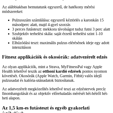
Az alábbiakban bemutatunk egyszerű, de hatékony mérési
módszereket:
Pulzusszám számlálása: egyszerű kéztörlés a karonkán 15
másodperc alatt, majd 4-gyel szorzás
3 perces futásteszt: mekkora távolságot tudsz futni 3 perc alatt
Szubjektív terhelési skála: saját érzetű terhelési szint 1-10
skálán
Elhúzódási teszt: maximális pulzus elérésének ideje egy adott
intenzitáson
Fitnesz applikációk és okosórák: adatvezérelt edzés
Az olyan applikációk, mint a Strava, MyFitnessPal vagy Apple
Health lehetővé teszik az
otthoni kardió edzések
pontos nyomon
követését. Okosórák (Apple Watch, Garmin, Fitbit) valós idejű
pulzusadat és kalória-utánadatok biztosítanak.
Az adatvezérelt megközelítés lehetővé teszi az edzéstervek precíz
finomhangolását és az objektív előrehaladás mérését hét-hétről hét-
heti alapon.
Az 1,5 km-es futásteszt és egyéb gyakorlati