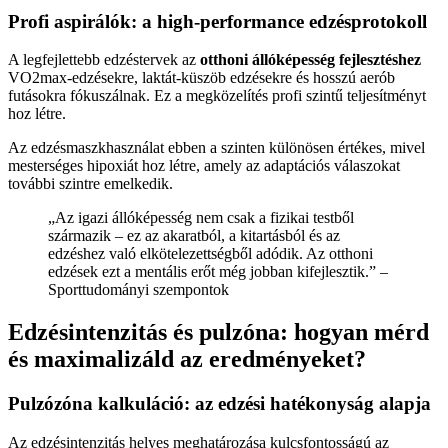
Profi aspirálók: a high-performance edzésprotokoll
A legfejlettebb edzéstervek az
otthoni állóképesség fejlesztéshez
VO2max-edzésekre, laktát-küszöb edzésekre és hosszú aerób
futásokra fókuszálnak. Ez a megközelítés profi szintű teljesítményt
hoz létre.
Az edzésmaszkhasználat ebben a szinten különösen értékes, mivel
mesterséges hipoxiát hoz létre, amely az adaptációs válaszokat
további szintre emelkedik.
„Az igazi állóképesség nem csak a fizikai testből
származik – ez az akaratból, a kitartásból és az
edzéshez való elkötelezettségből adódik. Az otthoni
edzések ezt a mentális erőt még jobban kifejlesztik.” –
Sporttudományi szempontok
Edzésintenzitás és pulzóna: hogyan mérd
és maximalizáld az eredményeket?
Pulzózóna kalkuláció: az edzési hatékonyság alapja
Az edzésintenzitás helyes meghatározása kulcsfontosságú az