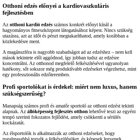
Otthoni edzés előnyei a kardiovaszkuláris
fejlesztésben
Az
otthoni kardió edzés
számos konkrét előnyt kínál a
hagyományos fitneszközpont látogatásához képest. Nincs szükség
utazásra, azt az időt és pénzt megtakaríthatod, amely korábban a
közlekedésre ment.
A magánszféra is nagyobb szabadságot ad az edzéshez – nem kell
mások tekintete elől aggódnod, így jobban tudsz az edzésre
koncentrálni. Az otthonod megfelelő felkészítésével ugyanolyan
hatékony, sőt sokszor még produktívabb edzéseket végezhetsz, mint
egy professzionális edzőteremben.
Profi sportolókat is érdekel: miért nem luxus, hanem
szükségszerűség?
Manapság számos profi és amatőr sportoló az otthoni edzést tekinti
alapnak. Az
állóképesség fejlesztés otthon
lehetővé teszi az egyéni
tempó szerinti fokozatos fejlődést, amely csökkenti a sérülés
kockázatát.
Az élsportolók is alkalmazzák az otthoni edzéseket, hogy
rugalmasabbá tegyék a felkészülésüket, és képesek legyenek