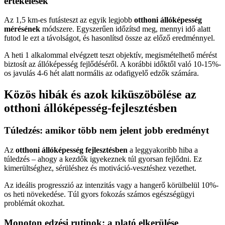
értékelések
Az 1,5 km-es futásteszt az egyik legjobb
otthoni állóképesség
mérésének
módszere. Egyszerűen időzítsd meg, mennyi idő alatt
futod le ezt a távolságot, és hasonlítsd össze az előző eredménnyel.
A heti 1 alkalommal elvégzett teszt objektív, megismételhető mérést
biztosít az állóképesség fejlődéséről. A korábbi időktől való 10-15%-
os javulás 4-6 hét alatt normális az odafigyelő edzők számára.
Közös hibák és azok kiküszöbölése az
otthoni állóképesség-fejlesztésben
Túledzés: amikor több nem jelent jobb eredményt
Az
otthoni állóképesség fejlesztésben
a leggyakoribb hiba a
túledzés – ahogy a kezdők igyekeznek túl gyorsan fejlődni. Ez
kimerültséghez, sérüléshez és motiváció-vesztéshez vezethet.
Az ideális progresszió az intenzitás vagy a hangerő körülbelül 10%-
os heti növekedése. Túl gyors fokozás számos egészségügyi
problémát okozhat.
Monoton edzési rutinok: a plató elkerülése