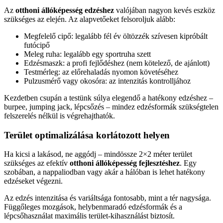
Az
otthoni állóképesség edzéshez
valójában nagyon kevés eszköz
szükséges az elején. Az alapvetőeket felsoroljuk alább:
Megfelelő cipő: legalább fél év öltözzék szívesen kipróbált
futócipő
Meleg ruha: legalább egy sportruha szett
Edzésmaszk: a profi fejlődéshez (nem kötelező, de ajánlott)
Testmérleg: az előrehaladás nyomon követéséhez
Pulzusmérő vagy okosóra: az intenzitás kontrolljához
Kezdetben csupán a testünk súlya elegendő a hatékony edzéshez –
burpee, jumping jack, lépcsőzés – mindez edzésformák szükségtelen
felszerelés nélkül is végrehajthatók.
Terület optimalizálása korlátozott helyen
Ha kicsi a lakásod, ne aggódj – mindössze 2×2 méter terület
szükséges az efektív
otthoni állóképesség fejlesztéshez
. Egy
szobában, a nappaliodban vagy akár a hálóban is lehet hatékony
edzéseket végezni.
Az edzés intenzitása és variáltsága fontosabb, mint a tér nagysága.
Függőleges mozgások, helybenmaradó edzésformák és a
lépcsőhasználat maximális terület-kihasználást biztosít.