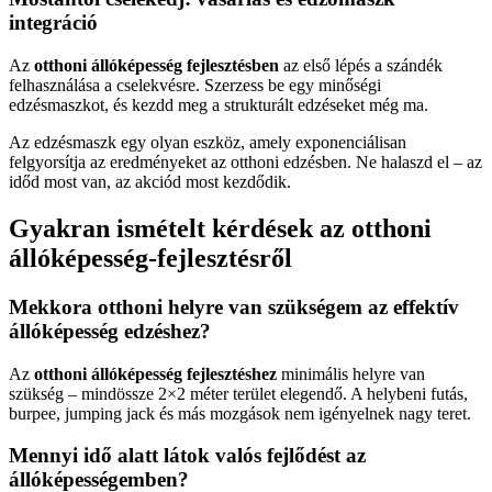
integráció
Az
otthoni állóképesség fejlesztésben
az első lépés a szándék
felhasználása a cselekvésre. Szerzess be egy minőségi
edzésmaszkot, és kezdd meg a strukturált edzéseket még ma.
Az edzésmaszk egy olyan eszköz, amely exponenciálisan
felgyorsítja az eredményeket az otthoni edzésben. Ne halaszd el – az
időd most van, az akciód most kezdődik.
Gyakran ismételt kérdések az otthoni
állóképesség-fejlesztésről
Mekkora otthoni helyre van szükségem az effektív
állóképesség edzéshez?
Az
otthoni állóképesség fejlesztéshez
minimális helyre van
szükség – mindössze 2×2 méter terület elegendő. A helybeni futás,
burpee, jumping jack és más mozgások nem igényelnek nagy teret.
Mennyi idő alatt látok valós fejlődést az
állóképességemben?