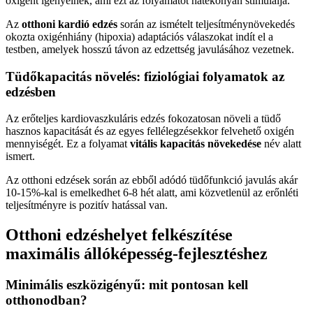
oxigént igényelnek, ami ezt az folyamatot hatékonyan stimulálja.
Az
otthoni kardió edzés
során az ismételt teljesítménynövekedés
okozta oxigénhiány (hipoxia) adaptációs válaszokat indít el a
testben, amelyek hosszú távon az edzettség javulásához vezetnek.
Tüdőkapacitás növelés: fiziológiai folyamatok az
edzésben
Az erőteljes kardiovaszkuláris edzés fokozatosan növeli a tüdő
hasznos kapacitását és az egyes fellélegzésekkor felvehető oxigén
mennyiségét. Ez a folyamat
vitális kapacitás növekedése
név alatt
ismert.
Az otthoni edzések során az ebből adódó tüdőfunkció javulás akár
10-15%-kal is emelkedhet 6-8 hét alatt, ami közvetlenül az erőnléti
teljesítményre is pozitív hatással van.
Otthoni edzéshelyet felkészítése
maximális állóképesség-fejlesztéshez
Minimális eszközigényű: mit pontosan kell
otthonodban?