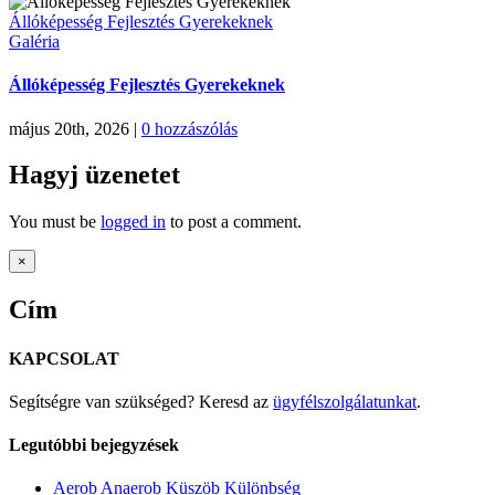
Állóképesség Fejlesztés Gyerekeknek
Galéria
Állóképesség Fejlesztés Gyerekeknek
május 20th, 2026
|
0 hozzászólás
Hagyj üzenetet
You must be
logged in
to post a comment.
Close
×
product
quick
Cím
view
KAPCSOLAT
Segítségre van szükséged? Keresd az
ügyfélszolgálatunkat
.
Legutóbbi bejegyzések
Aerob Anaerob Küszöb Különbség