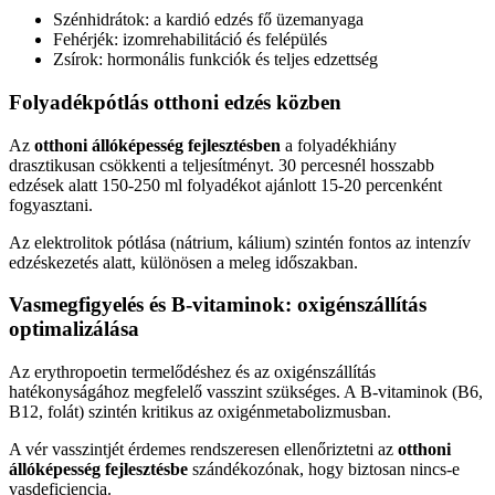
Szénhidrátok: a kardió edzés fő üzemanyaga
Fehérjék: izomrehabilitáció és felépülés
Zsírok: hormonális funkciók és teljes edzettség
Folyadékpótlás otthoni edzés közben
Az
otthoni állóképesség fejlesztésben
a folyadékhiány
drasztikusan csökkenti a teljesítményt. 30 percesnél hosszabb
edzések alatt 150-250 ml folyadékot ajánlott 15-20 percenként
fogyasztani.
Az elektrolitok pótlása (nátrium, kálium) szintén fontos az intenzív
edzéskezetés alatt, különösen a meleg időszakban.
Vasmegfigyelés és B-vitaminok: oxigénszállítás
optimalizálása
Az erythropoetin termelődéshez és az oxigénszállítás
hatékonyságához megfelelő vasszint szükséges. A B-vitaminok (B6,
B12, folát) szintén kritikus az oxigénmetabolizmusban.
A vér vasszintjét érdemes rendszeresen ellenőriztetni az
otthoni
állóképesség fejlesztésbe
szándékozónak, hogy biztosan nincs-e
vasdeficiencia.