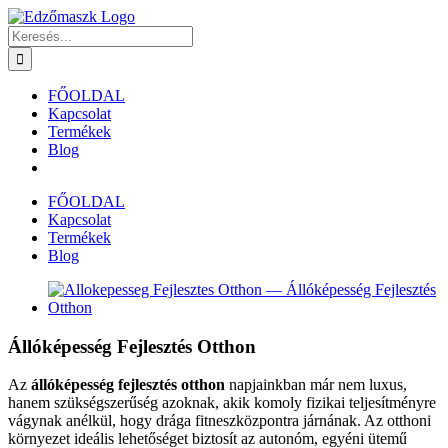
Kihagyás
Keresés...
FŐOLDAL
Kapcsolat
Termékek
Blog
FŐOLDAL
Kapcsolat
Termékek
Blog
View
Larger
Image
Állóképesség Fejlesztés Otthon
Az
állóképesség fejlesztés otthon
napjainkban már nem luxus,
hanem szükségszerűség azoknak, akik komoly fizikai teljesítményre
vágynak anélkül, hogy drága fitneszközpontra járnának. Az otthoni
környezet ideális lehetőséget biztosít az autonóm, egyéni ütemű