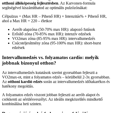
otthoni állóképesség fejlesztésben
. Az Karvonen-formula
segítségével kiszámíthatod az optimális pulzózónákat:
Célpulzus = (Max HR – Pihenő HR) × Intenzitás% + Pihenő HR,
ahol a Max HR = 220 – életkor
Aerób alapzóna (50-70% max HR): alapozó futások
Erősítő zóna (70-85% max HR): intenzív edzések
VO2max zóna (85-95% max HR): intervallumedzés
Csúcsteljesítmény zóna (95-100% max HR): short-burst
edzések
Intervallumedzés vs. folyamatos cardio: melyik
jobbnak bizonyul otthon?
Az intervallumedzés kutatások szerint gyorsabban fejleszti a
VO2max-ot, mint a folyamatos edzés – körülbelül 2-3x gyorsabban.
Az
otthoni kardió edzés
során az intervallumedzés időtakarékos és
hatékony megoldás.
A folyamatos edzés viszont jobban fejleszti az aerób alapot és
csökkenti az sérülésveszélyt. Az ideális megközelítés mindkettő
kombinálása heti szinten.