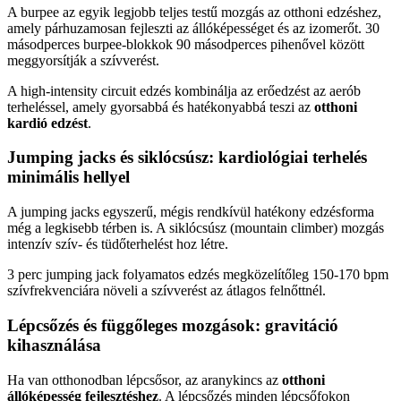
A burpee az egyik legjobb teljes testű mozgás az otthoni edzéshez,
amely párhuzamosan fejleszti az állóképességet és az izomerőt. 30
másodperces burpee-blokkok 90 másodperces pihenővel között
meggyorsítják a szívverést.
A high-intensity circuit edzés kombinálja az erőedzést az aerób
terheléssel, amely gyorsabbá és hatékonyabbá teszi az
otthoni
kardió edzést
.
Jumping jacks és siklócsúsz: kardiológiai terhelés
minimális hellyel
A jumping jacks egyszerű, mégis rendkívül hatékony edzésforma
még a legkisebb térben is. A siklócsúsz (mountain climber) mozgás
intenzív szív- és tüdőterhelést hoz létre.
3 perc jumping jack folyamatos edzés megközelítőleg 150-170 bpm
szívfrekvenciára növeli a szívverést az átlagos felnőttnél.
Lépcsőzés és függőleges mozgások: gravitáció
kihasználása
Ha van otthonodban lépcsősor, az aranykincs az
otthoni
állóképesség fejlesztéshez
. A lépcsőzés minden lépcsőfokon