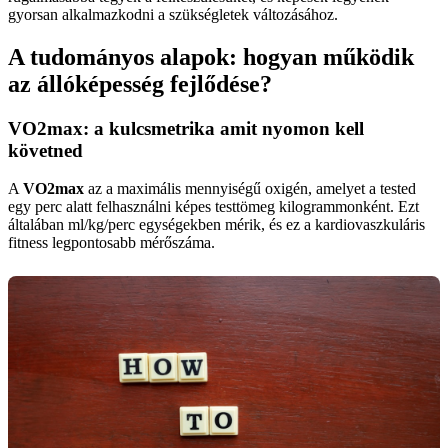
gyorsan alkalmazkodni a szükségletek változásához.
A tudományos alapok: hogyan működik
az állóképesség fejlődése?
VO2max: a kulcsmetrika amit nyomon kell
követned
A
VO2max
az a maximális mennyiségű oxigén, amelyet a tested
egy perc alatt felhasználni képes testtömeg kilogrammonként. Ezt
általában ml/kg/perc egységekben mérik, és ez a kardiovaszkuláris
fitness legpontosabb mérőszáma.