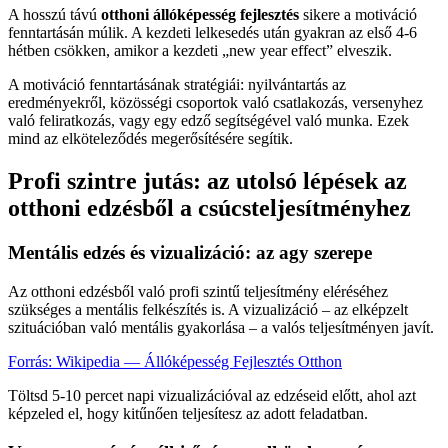
A hosszú távú
otthoni állóképesség fejlesztés
sikere a motiváció
fenntartásán múlik. A kezdeti lelkesedés után gyakran az első 4-6
hétben csökken, amikor a kezdeti „new year effect” elveszik.
A motiváció fenntartásának stratégiái: nyilvántartás az
eredményekről, közösségi csoportok való csatlakozás, versenyhez
való feliratkozás, vagy egy edző segítségével való munka. Ezek
mind az elköteleződés megerősítésére segítik.
Profi szintre jutás: az utolsó lépések az
otthoni edzésből a csúcsteljesítményhez
Mentális edzés és vizualizáció: az agy szerepe
Az otthoni edzésből való profi szintű teljesítmény eléréséhez
szükséges a mentális felkészítés is. A vizualizáció – az elképzelt
szituációban való mentális gyakorlása – a valós teljesítményen javít.
Forrás: Wikipedia — Állóképesség Fejlesztés Otthon
Töltsd 5-10 percet napi vizualizációval az edzéseid előtt, ahol azt
képzeled el, hogy kitűnően teljesítesz az adott feladatban.