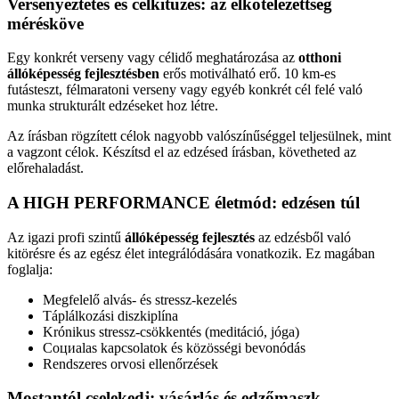
Versenyeztetés és célkitűzés: az elkötelezettség
mérésköve
Egy konkrét verseny vagy célidő meghatározása az
otthoni
állóképesség fejlesztésben
erős motiválható erő. 10 km-es
futásteszt, félmaratoni verseny vagy egyéb konkrét cél felé való
munka strukturált edzéseket hoz létre.
Az írásban rögzített célok nagyobb valószínűséggel teljesülnek, mint
a vagzont célok. Készítsd el az edzésed írásban, követheted az
előrehaladást.
A HIGH PERFORMANCE életmód: edzésen túl
Az igazi profi szintű
állóképesség fejlesztés
az edzésből való
kitörésre és az egész élet integrálódására vonatkozik. Ez magában
foglalja:
Megfelelő alvás- és stressz-kezelés
Táplálkozási diszkiplína
Krónikus stressz-csökkentés (meditáció, jóga)
Социalas kapcsolatok és közösségi bevonódás
Rendszeres orvosi ellenőrzések
Mostantól cselekedj: vásárlás és edzőmaszk