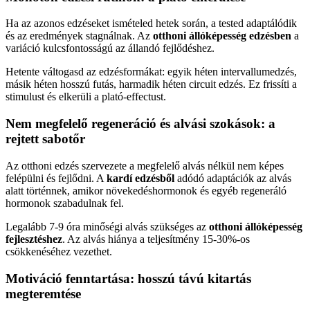
Ha az azonos edzéseket ismételed hetek során, a tested adaptálódik
és az eredmények stagnálnak. Az
otthoni állóképesség edzésben
a
variáció kulcsfontosságú az állandó fejlődéshez.
Hetente váltogasd az edzésformákat: egyik héten intervallumedzés,
másik héten hosszú futás, harmadik héten circuit edzés. Ez frissíti a
stimulust és elkerüli a plató-effectust.
Nem megfelelő regeneráció és alvási szokások: a
rejtett sabotőr
Az otthoni edzés szervezete a megfelelő alvás nélkül nem képes
felépülni és fejlődni. A
kardí edzésből
adódó adaptációk az alvás
alatt történnek, amikor növekedéshormonok és egyéb regeneráló
hormonok szabadulnak fel.
Legalább 7-9 óra minőségi alvás szükséges az
otthoni állóképesség
fejlesztéshez
. Az alvás hiánya a teljesítmény 15-30%-os
csökkenéséhez vezethet.
Motiváció fenntartása: hosszú távú kitartás
megteremtése