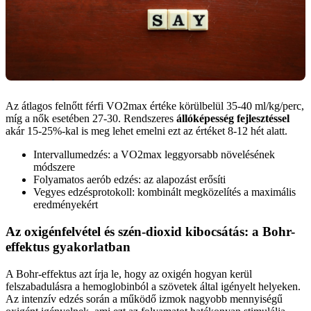
Az átlagos felnőtt férfi VO2max értéke körülbelül 35-40 ml/kg/perc,
míg a nők esetében 27-30. Rendszeres
állóképesség fejlesztéssel
akár 15-25%-kal is meg lehet emelni ezt az értéket 8-12 hét alatt.
Intervallumedzés: a VO2max leggyorsabb növelésének
módszere
Folyamatos aerób edzés: az alapozást erősíti
Vegyes edzésprotokoll: kombinált megközelítés a maximális
eredményekért
Az oxigénfelvétel és szén-dioxid kibocsátás: a Bohr-
effektus gyakorlatban
A Bohr-effektus azt írja le, hogy az oxigén hogyan kerül
felszabadulásra a hemoglobinból a szövetek által igényelt helyeken.
Az intenzív edzés során a működő izmok nagyobb mennyiségű