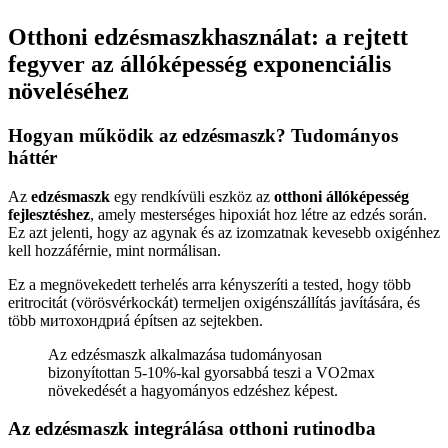
Otthoni edzésmaszkhasználat: a rejtett
fegyver az állóképesség exponenciális
növeléséhez
Hogyan működik az edzésmaszk? Tudományos
háttér
Az
edzésmaszk
egy rendkívüli eszköz az
otthoni állóképesség
fejlesztéshez
, amely mesterséges hipoxiát hoz létre az edzés során.
Ez azt jelenti, hogy az agynak és az izomzatnak kevesebb oxigénhez
kell hozzáférnie, mint normálisan.
Ez a megnövekedett terhelés arra kényszeríti a tested, hogy több
eritrocitát (vörösvérkockát) termeljen oxigénszállítás javítására, és
több митохондриá építsen az sejtekben.
Az edzésmaszk alkalmazása tudományosan
bizonyítottan 5-10%-kal gyorsabbá teszi a VO2max
növekedését a hagyományos edzéshez képest.
Az edzésmaszk integrálása otthoni rutinodba