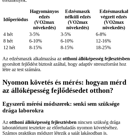
eredmények:
Hagyományos
Edzésmaszk
Edzésmaszkal
edzés
nélküli edzés
végzett edzés
Időperiódus
(VO2max
(VO2max
(VO2max
növekedés)
növekedés)
növekedés)
4 hét
3-5%
3-5%
6-8%
8 hét
6-10%
6-10%
12-16%
12 hét
8-15%
8-15%
18-25%
Az edzésmaszk alkalmazása az
otthoni állóképesség fejlesztésben
gyorsított fejlődést biztosít azáltal, hogy adaptív stresszforrást hoz
létre az test számára.
Nyomon követés és mérés: hogyan mérd
az állóképesség fejlődésedet otthon?
Egyszerű mérési módszerek: senki sem szüksége
drága laborokra
Az
otthoni állóképesség fejlesztésben
nincsen szükség drága
laboratóriumi tesztekre az előrehaladás nyomon követéséhez.
Számos praktikus módszer létezik a saját lakásodban is.