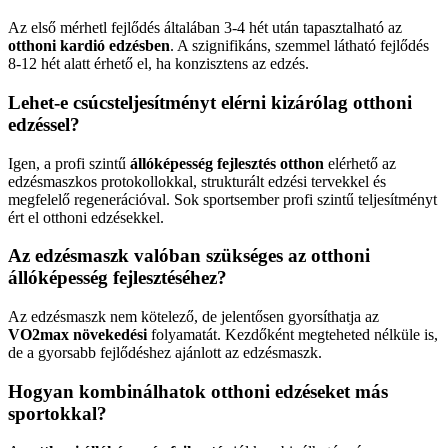
Az első mérhetl fejlődés általában 3-4 hét után tapasztalható az
otthoni kardió edzésben
. A szignifikáns, szemmel látható fejlődés
8-12 hét alatt érhető el, ha konzisztens az edzés.
Lehet-e csúcsteljesítményt elérni kizárólag otthoni
edzéssel?
Igen, a profi szintű
állóképesség fejlesztés otthon
elérhető az
edzésmaszkos protokollokkal, strukturált edzési tervekkel és
megfelelő regenerációval. Sok sportsember profi szintű teljesítményt
ért el otthoni edzésekkel.
Az edzésmaszk valóban szükséges az otthoni
állóképesség fejlesztéséhez?
Az edzésmaszk nem kötelező, de jelentősen gyorsíthatja az
VO2max növekedési
folyamatát. Kezdőként megteheted nélküle is,
de a gyorsabb fejlődéshez ajánlott az edzésmaszk.
Hogyan kombinálhatok otthoni edzéseket más
sportokkal?