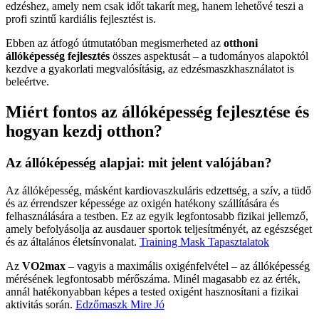
edzéshez, amely nem csak időt takarít meg, hanem lehetővé teszi a
profi szintű kardiális fejlesztést is.
Ebben az átfogó útmutatóban megismerheted az
otthoni
állóképesség fejlesztés
összes aspektusát – a tudományos alapoktól
kezdve a gyakorlati megvalósításig, az edzésmaszkhasználatot is
beleértve.
Miért fontos az állóképesség fejlesztése és
hogyan kezdj otthon?
Az állóképesség alapjai: mit jelent valójában?
Az állóképesség, másként kardiovaszkuláris edzettség, a szív, a tüdő
és az érrendszer képessége az oxigén hatékony szállítására és
felhasználására a testben. Ez az egyik legfontosabb fizikai jellemző,
amely befolyásolja az ausdauer sportok teljesítményét, az egészséget
és az általános életsínvonalat.
Training Mask Tapasztalatok
Az
VO2max
– vagyis a maximális oxigénfelvétel – az állóképesség
mérésének legfontosabb mérőszáma. Minél magasabb ez az érték,
annál hatékonyabban képes a tested oxigént hasznosítani a fizikai
aktivitás során.
Edzőmaszk Mire Jó