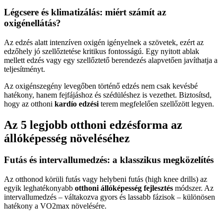
Légcsere és klimatizálás: miért számít az
oxigénellátás?
Az edzés alatt intenzíven oxigén igényelnek a szövetek, ezért az
edzőhely jó szellőztetése kritikus fontosságú. Egy nyitott ablak
mellett edzés vagy egy szellőztető berendezés alapvetően javíthatja a
teljesítményt.
Az oxigénszegény levegőben történő edzés nem csak kevésbé
hatékony, hanem fejfájáshoz és szédüléshez is vezethet. Biztosítsd,
hogy az otthoni
kardío edzési
terem megfelelően szellőzött legyen.
Az 5 legjobb otthoni edzésforma az
állóképesség növeléséhez
Futás és intervallumedzés: a klasszikus megközelítés
Az otthonod körüli futás vagy helybeni futás (high knee drills) az
egyik leghatékonyabb
otthoni állóképesség fejlesztés
módszer. Az
intervallumedzés – váltakozva gyors és lassabb fázisok – különösen
hatékony a VO2max növelésére.