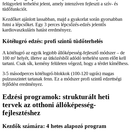
felügyeleti terhelést jelent, amely intenzíven fejleszti a szív- és
tüdőfunkciót.
Kezdőket ajánlott lassabban, majd a gyakorlat során gyorsabban
futni a lépcsőket. Egy 3 perces lépcsőzés-edzés jelentős
kardiovaszkuláris hatást eredményez.
Kötélugró edzés: profi szintű tüdőterhelés
A kötélugró az egyik legjobb állóképesség-fejlesztő módszer – de
100 m² helyét, illetve az ütközésből adódó terhelést szem előtt kell
tartani. Csak sík, kemény felületen végezd, hogy a térdet kímélhess.
3-5 másodperces kötélugró-blokkok (100-120 ugrás) magas
pulzusszintet tartanak fenn. Ez a módszer profi szintű edzettségi
fejlődést eredményez.
Edzési programok: strukturált heti
tervek az otthoni állóképesség-
fejlesztéshez
Kezdők számára: 4 hetes alapozó program