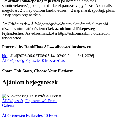
Az
otthoni állóképesség fejlesztés
jól kombinálható más
sporttevékenységekkel, mint a kerékpározás vagy úszás. Az ideális
megoldás: 2-3 nap otthoni kardió edzés + 2 nap másik sportág, plusz
2 nap teljes regeneráció.
Az
Edzőmaszk – Állóképességnövelés
cím alatt érhető el további
részletes útmutatók és termékek az
otthoni állóképesség
fejlesztéshez
. Az edzésmaszkot a https://edzomaszk.hu oldaladon
rendelheted.
Powered by RankFlow AI — aiboostedbusiness.eu
blog
által
|
2026-06-03T08:05:14+02:00
június 3rd, 2026
|
Állóképesség Fejlesztés
|
0 hozzászólás
Share This Story, Choose Your Platform!
Facebook
Twitter
Reddit
LinkedIn
Pinterest
Email:
Ajánlott bejegyzések
Állóképesség Fejlesztés 40 Felett
Galéria
Állóképesség Fejlesztés 40 Felett