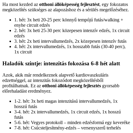
Ha most kezded az
otthoni állóképesség fejlesztést
, egy fokozatos
megközelítés szükséges az alapozáshoz és a sérülés megelőzéséhez.
1. hét: 3x heti 20-25 perc könnyű tempójú futás/walking +
enyhe circuit edzés
2. hét: 3x heti 25-30 perc közepesen intenzív edzés, 1x circuit
edzés
3. hét: 2x heti intervallumedzés, 2x közepesen intenzív futás
4. hét: 2x intervallumedzés, 1x hosszabb futás (30-40 perc),
1x circuit
Haladók szintje: intenzitás fokozása 6-8 hét alatt
Azok, akik már rendelkeznek alapvető kardiovaszkuláris
edzettséggel, az intenzitás fokozódott megközelítésből
profitálhatnak. Ez az
otthoni állóképesség fejlesztés
gyorsabb
előrehaladást eredményez.
1-2. hét: 3x heti magas intenzitású intervallumedzés, 1x
hosszú futás
3-4. hét: 2x intervallumedzés, 1x circuit edzés, 1x hosszú
futás
5-6. hét: Vegyes protokoll – minden edzésformá egy keveréke
7-8. hét: Csúcsteljesítmény-edzés – versenyszerű terhelés