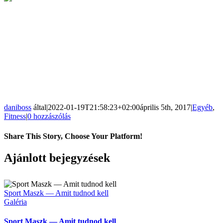
Phantom maszk nagy előnye az ELEVATION
maszkokkal szemben, hogy egy kis karral lehet állítani a
levegő áramlását. Így edzés közben le sem kell venni a
maszkot.
ELEVATION edzőmaszkok esetében a levegő áramlás
állításához, le kell venni a maszkot, és kicserélni a
szűrőket.
daniboss
által
|
2022-01-19T21:58:23+02:00
április 5th, 2017
|
Egyéb
,
Fitness
|
0 hozzászólás
Share This Story, Choose Your Platform!
Facebook
Twitter
Reddit
LinkedIn
Pinterest
Email:
Ajánlott bejegyzések
Sport Maszk — Amit tudnod kell
Galéria
Sport Maszk — Amit tudnod kell