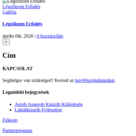
Légzőizom Erősítés
Galéria
Légzőizom Erősítés
április 6th, 2026
|
0 hozzászólás
Close
×
product
quick
Cím
view
KAPCSOLAT
Segítségre van szükséged? Keresd az
ügyfélszolgálatunkat
.
Legutóbbi bejegyzések
Aerob Anaerob Küszöb Különbség
Laktátküszöb Fejlesztése
Fiókom
Partnerprogram