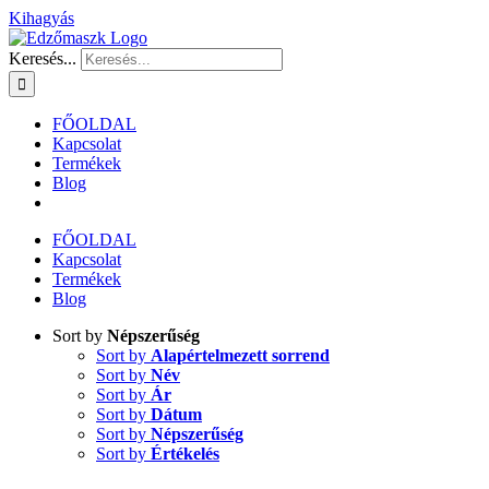
Kihagyás
Keresés...
FŐOLDAL
Kapcsolat
Termékek
Blog
FŐOLDAL
Kapcsolat
Termékek
Blog
Sort by
Népszerűség
Sort by
Alapértelmezett sorrend
Sort by
Név
Sort by
Ár
Sort by
Dátum
Sort by
Népszerűség
Sort by
Értékelés