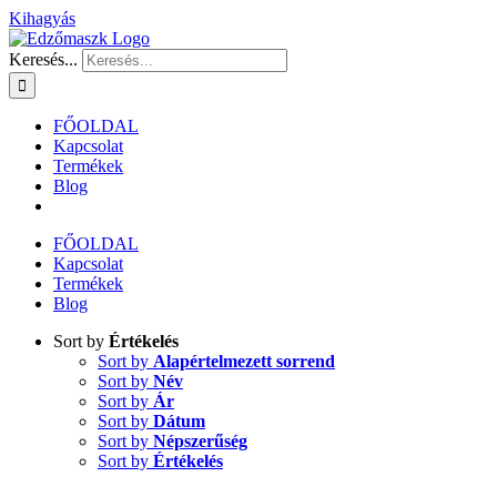
Kihagyás
Keresés...
FŐOLDAL
Kapcsolat
Termékek
Blog
FŐOLDAL
Kapcsolat
Termékek
Blog
Sort by
Értékelés
Sort by
Alapértelmezett sorrend
Sort by
Név
Sort by
Ár
Sort by
Dátum
Sort by
Népszerűség
Sort by
Értékelés