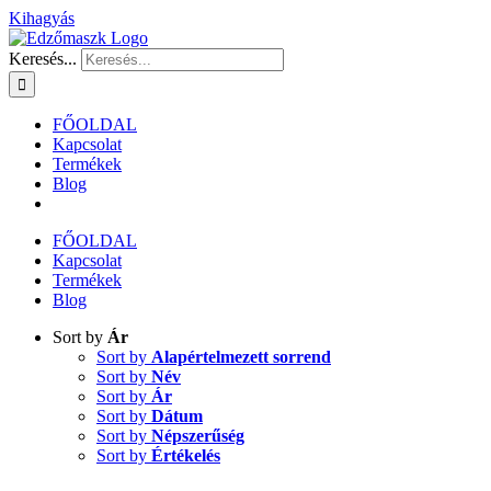
Kihagyás
Keresés...
FŐOLDAL
Kapcsolat
Termékek
Blog
FŐOLDAL
Kapcsolat
Termékek
Blog
Sort by
Ár
Sort by
Alapértelmezett sorrend
Sort by
Név
Sort by
Ár
Sort by
Dátum
Sort by
Népszerűség
Sort by
Értékelés