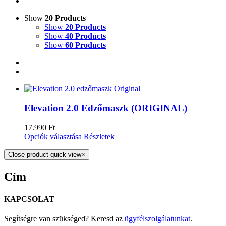
Show
20 Products
Show
20 Products
Show
40 Products
Show
60 Products
Elevation 2.0 Edzőmaszk (ORIGINAL)
17.990
Ft
Opciók választása
Részletek
Close product quick view
×
Cím
KAPCSOLAT
Segítségre van szükséged? Keresd az
ügyfélszolgálatunkat
.