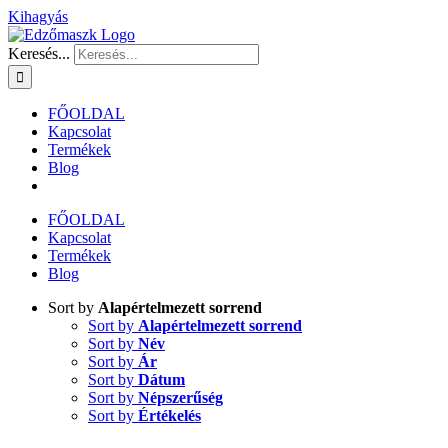
Kihagyás
Keresés...
FŐOLDAL
Kapcsolat
Termékek
Blog
FŐOLDAL
Kapcsolat
Termékek
Blog
Sort by
Alapértelmezett sorrend
Sort by
Alapértelmezett sorrend
Sort by
Név
Sort by
Ár
Sort by
Dátum
Sort by
Népszerűség
Sort by
Értékelés