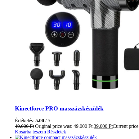
Kinectforce PRO masszázskészülék
Értékelés:
5.00
/ 5
49.000
Ft
Original price was: 49.000 Ft.
39.000
Ft
Current price 
Kosárba teszem
Részletek