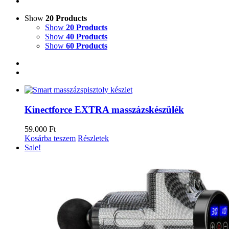
Show
20 Products
Show
20 Products
Show
40 Products
Show
60 Products
Kinectforce EXTRA masszázskészülék
59.000
Ft
Kosárba teszem
Részletek
Sale!