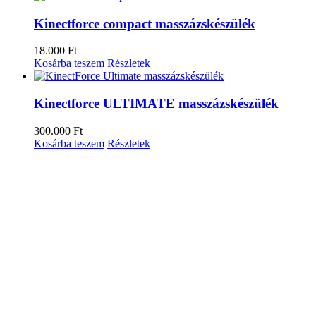
Kinectforce compact masszázskészülék
18.000
Ft
Kosárba teszem
Részletek
Kinectforce ULTIMATE masszázskészülék
300.000
Ft
Kosárba teszem
Részletek
Close product quick view
×
Cím
KAPCSOLAT
Segítségre van szükséged? Keresd az
ügyfélszolgálatunkat
.
Legutóbbi bejegyzések
Pulzuszónás Edzés