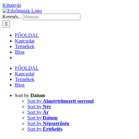
Kihagyás
Keresés...
FŐOLDAL
Kapcsolat
Termékek
Blog
FŐOLDAL
Kapcsolat
Termékek
Blog
Sort by
Dátum
Sort by
Alapértelmezett sorrend
Sort by
Név
Sort by
Ár
Sort by
Dátum
Sort by
Népszerűség
Sort by
Értékelés