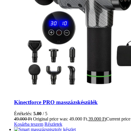
Kinectforce PRO masszázskészülék
Értékelés:
5.00
/ 5
49.000
Ft
Original price was: 49.000 Ft.
39.000
Ft
Current price 
Kosárba teszem
Részletek