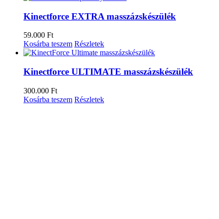
Kinectforce EXTRA masszázskészülék
59.000
Ft
Kosárba teszem
Részletek
Kinectforce ULTIMATE masszázskészülék
300.000
Ft
Kosárba teszem
Részletek
Close product quick view
×
Cím
KAPCSOLAT
Segítségre van szükséged? Keresd az
ügyfélszolgálatunkat
.
Legutóbbi bejegyzések
Pulzuszónás Edzés