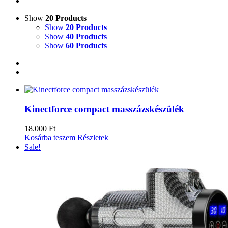
Show
20 Products
Show
20 Products
Show
40 Products
Show
60 Products
Kinectforce compact masszázskészülék
18.000
Ft
Kosárba teszem
Részletek
Sale!