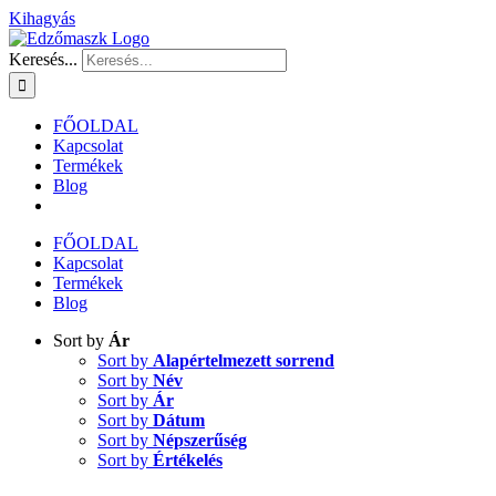
Kihagyás
Keresés...
FŐOLDAL
Kapcsolat
Termékek
Blog
FŐOLDAL
Kapcsolat
Termékek
Blog
Sort by
Ár
Sort by
Alapértelmezett sorrend
Sort by
Név
Sort by
Ár
Sort by
Dátum
Sort by
Népszerűség
Sort by
Értékelés