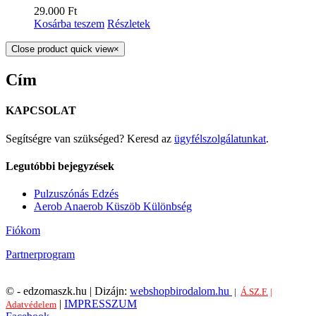
29.000
Ft
Kosárba teszem
Részletek
Close product quick view
×
Cím
KAPCSOLAT
Segítségre van szükséged? Keresd az
ügyfélszolgálatunkat
.
Legutóbbi bejegyzések
Pulzuszónás Edzés
Aerob Anaerob Küszöb Különbség
Fiókom
Partnerprogram
©
- edzomaszk.hu | Dizájn:
webshopbirodalom.hu
|
Á.SZ.F.
|
|
IMPRESSZUM
Adatvédelem