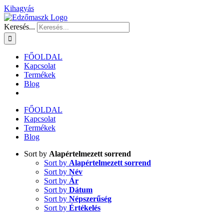
Kihagyás
Keresés...
FŐOLDAL
Kapcsolat
Termékek
Blog
FŐOLDAL
Kapcsolat
Termékek
Blog
Sort by
Alapértelmezett sorrend
Sort by
Alapértelmezett sorrend
Sort by
Név
Sort by
Ár
Sort by
Dátum
Sort by
Népszerűség
Sort by
Értékelés